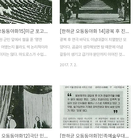
 싫었단다. 하지만 딸이 허기를
을 때 유일무이하게 이에 대항하고 나선 단체
물물을 긷다가 빠져 사망하게 되
(극단)가 민예요, 그러기에 그 민예가 고군분
리 먹는다. 사실 6·25 전까지 서
투하고 있었다함은 전술한 바와 같다. 그런데
서 두 번 공연을 가졌는데 두 번
무대예술원 창립과 함께 그야말로 자의반 타
[한하균 오동동야화15]미군 포고령으로 황무지가 된 연극계
[한하균 오동동야화 14]광복 후 진영논리에 휘둘린 이광래 연극
협이 맡았음만 보아도 신협의 활동
의반 혹은 순전히 타의로 일본제국의 문화정
다. 그러다가 세 번째 레퍼토리
책에 강제로 끌려나가 친일연극을 했던 사람
 군민 앞에서 썰을 푼 '명연
광복 후 연극 바닥도 이념대결이 치열했던 모
원작 이광래 각색인 와 윤방일이
들도 깊은 잠에서 깨어나 하나로 뭉치게 되었
엔 어땠는지 몰라도 썩 논리적이라
양이다. 곰곰이 생각해보면 땅 때문에 이념
'에서..
던 것이다. 거기에다 38..
이지는 않다. 마도로스가 수입의
갈등이 생기고 급기야 분단까지 이어진 것을
에게 빼앗기기 때문에 농민이 7할
아닐까 싶다. 이념이야 타협할 수 없는 것이
2017. 7. 2.
에게 착취당하는 것이 당연하다는
겠지만 제도는 얼마든지 합의점을 찾을 수 있
픔을 공감한다면서 연극에서 대사
을 텐데... 조선민족 성정이 얼마나 도아니면
한 사람이 가져야 한다고 된 것을
모인지 반추해 볼 수 있기도 하낟. 암튼 그러
대로 무상몰수 무상분배할 수 없
한 상황에서 이광래는 남연 공연에서 땅의 무
 게 관객의 우레와 같은 박수를
상몰수 무상분배를 주장하는 남로당 조직의
것이었나에는 좀 의아한 구석이 있
요구에 역제안은 한다는데... 극단 '민예'가 문
 이광래는 그렇게 연설해서 관객의
을 닫던 그 해 그 달에 그러니까 1947년 11
 대본대로 공연을 한 모양이다.
월에 이광래는 유치진·이서구와 함께 한국무
포고령이 바로 법이었으니...
대예술원을 조직한다. 이듬해인 1948년 이
[한하균의 오동동야화12]극단 민예 전국 누비며 순회공연
[한하균 오동동야화]민족예술무대 시절의 이광래
200원짜리 관람료에 세금을 매겼
른 봄에는 우익진영의 많은 극단과 연극인들