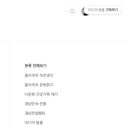
미디어 웜홀
구독하기
분류 전체보기
돌이끼의 작은생각
돌이끼의 문화읽기
다문화·건강가족 얘기
경남민속·전통
경남전설텔링
미디어 웜홀