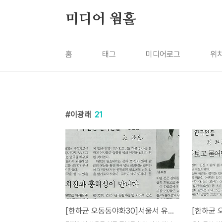
본문 바로가기
미디어 웜홀
홈
태그
미디어로그
위
이광래
21
[한하균 오동동야화30]서울서 유치진·홍해성과 인연 닿은 정진업