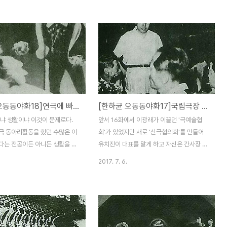
키에서 더 한발 나아가 프로이
1961년 2월 중순쯤 나도 화인 김수돈 선생
학을 바탕으로 했다는데 그는 이
의 급한 부름을 받고 부산에서 마산으로 달려
생들에게 가르쳤다고 한다. 행간
온 것이다. 그런데 와서 보니 생각과는 달리
는 연극인의 자세가 엿보인다. 마
약간 복잡한 일이 얽혀 있었다. 제전위원회
연 얘기를 덧붙인다. 익살스런 장
사무국장을 시인 김춘수 선생이 맡아 전 행사
은 주현의 코믹한 연기, 고뇌를
를 총괄하고 있었고 그 아래 예술 분과위원회
도 조용히 결의를 다지는 정도
가 있었는데 위원장에 김수돈, 부위원장에 월
영식의 그 처절한 표정 연기, 그
초 정진업 선생이 맡아 있어 오순도순 의논만
[한하균 오동동야화18]연극에 빠져 살던 이광래에게 전해진 비보
[한하균 오동동야화17]국립극장 차지에 발휘된 이광래의 수완
우면서도 보다 큰 일을 위한 용단
맞으면 참으로 훌륭한 작업을 할 수 있었을
머니 역을 맡은 천선녀의 그 중
텐데 두 분이 의견충돌을 한 것이다. 이유는
이냐 생활이냐 이것이 문제로다.
앞서 16화에서 이광래가 이끌던 '극예술협
이렇게 절묘한 앙상블을 이룬 보
간단했다. 월초는 3·15의거 정신을 고양한
극 동아리활동을 했던 수많은 이
회'가 있었지만 새로 '신극협의회'를 만들어
이었는데도 마산의 ..
작품을 거의 완성해..
다는 전공이든 아니든 생활을 위
유치진이 대표를 맡게 하고 자신은 간사장 역
택했던 것이 다반사였다. 나 역
할을 맡았다는 얘기를 했다. 그 이유를 17화
2017. 7. 6.
에서 벗어나지 않는다. 이광래가
에서 풀어놓는다. 여기에는 여러 가지 사연이
서 어렵게 살았다고 한다. 한국의
얽혀 있다.그 실타래를 풀어가보기로 하자.
끌다시피 했던 이가 자기 몸 하나
광복 직후 임화를 중심으로 한 카프(조선공산
할 정도였다니. 광래는 마산 출신
주의 예술가 동맹의 약칭) 산하의 '연극동
산을 찾지 않았다고 한다. 가족에
맹'이 온 연극계를 붉은 깃발로 물들이고 있