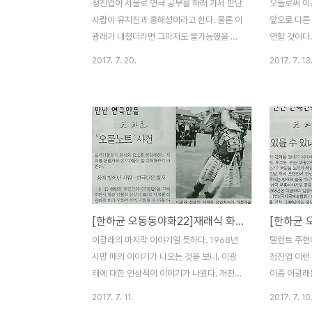
정진업이 서울로 연극 공부를 하러 가서 만난
오늘로써 이
사람이 유치진과 홍해성이라고 한다. 물론 이
앞으로 다른
광래가 내쳤더라면 그마저도 불가능했을 인
연할 것이다
연이었겠지만, 어쩌면 번역 일을 하면서 '극
인민국이 서
2017. 7. 20.
2017. 7. 13
예술연구회'가 주최한 강습회에 참여할 수 있
없었지만 그
게 된 것만 해도 여간 다행한 일은 아니었겠
했던 것 같다
다. 이러한 역사적 사실들을 들여다 보면 좋
품 몇 개를
은 스승을 만나는 것만큼 중요한 일도 없겠다
기한 대로 
싶다. 월초가 서울에 갔을 때의 광래는 극작
하였으니. 
가로서보다도 오히려 문화부 베테랑 기자로
서 보수세력
더욱 명성이 높았을 때였다. 광래는 연극을
수 있겠다 싶
배우겠다고 찾아온 고향 후배를 매몰차게 되
한 이유 중
돌려 보낼 수는 없고 여러 가지 궁리를 하다
의 주구노릇
[한하균 오동동야화22]재래식 화장실에 빠트린 심사노트, 이걸 어쩌나
가 우선 검열대본 번역일을 맡겨 보기로 했
를 들고 공
다. 당시는 우리나라 말로 연극을 할 수 있을
는데 인터넷
이광래의 마지막 이야기일 듯하다. 1968년
탤런트 주현
때였는데(왜정 말기에는 일본말로 대사를 주
부 결성 후 
사망 때의 이야기가 나오는 것을 보니. 이광
정진업 이런
고 받아야 했으니까) 우리 나..
내분이 일어나
래에 대한 인상적이 이야기가 나왔다. 개천예
이즘 이광래
술제 심사위원으로 오랫동안 참여했는데, 한
면서 동시 
2017. 7. 11.
2017. 7. 10
번은 심사 노트를 변기에 빠트렸는데, 그 노
론을 본격적