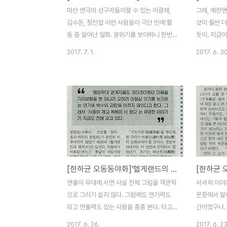
연극경연대회의 개최였다. 1949년 6월 금
으니 많은 
마산 연극의 선구자들이랄 수 있는 이광래,
그래, 예전
천대회관(전시경찰국자리) 3층에 사무실을
저급한 공연이
김수돈, 정진업 이런 사람들이 극단 민예 활
것이 훨씬 
두고 고고의 성을 울린 한..
나 지금이나 
동 중 일어난 일화. 분위기를 보아하니 한번
듯이. 지금이
씩 거짓말로 상대를 골려주고 했을 것 같다.
췄지만 20
2017. 7. 1.
2017. 6. 30
이광래·김수돈·정진업에 얽힌 일화다. 8·15
는 지역에는
광복의 기쁨이 미처 가시기도 전인 1945년
년대에 태어
세모가 가까운 어느날 충남 강경에서의 일이
가서 보진 
었다고 한다. 그 당시 강경은 유동인구가 정
이 있다. 다
주보다 훨씬 많은, 그래서 상품거래가 많았던
연하는 것은 
곳이어서 권번(기생이 대기하면서 요리점에
년 때까지만
서 부르면 주변에 나가기 위하여 여러 가지
했으니까. 아
예절과 춤과 노래를 교습받던 곳)도 있었다.
교회에서 친
그만큼 경제적으로 윤택했다. 강경에서의 공
쩌면 일방적
[한하균 오동동야화]'헬게랜드의 해적'에서의 1인 2역
연은 그야말로 입추의 여지도 없는 초만원을
고 연출을 하
이운 가운데 무사히 끝났다. 막이 내린 뒤 분
내가 숫기가
연출이 무대에 서면 사실 전체 그림을 객관적
서서히 이야
장실로 돌아가 보니, 월초 정진업에게는 그곳
지말고 연출을
으로 그리기 쉽지 않다. 그럼에도 연기력도
문장에서 말
의 권번에서 정중히 초..
지금에야 보.
되고 연출력도 있는 사람을 종종 본다. 타고
건이었구나. 
난 것이겠다. 마냥 부럽기도 하고. 마산 연극
에 어디선가 
2017. 6. 26.
2017. 6. 23