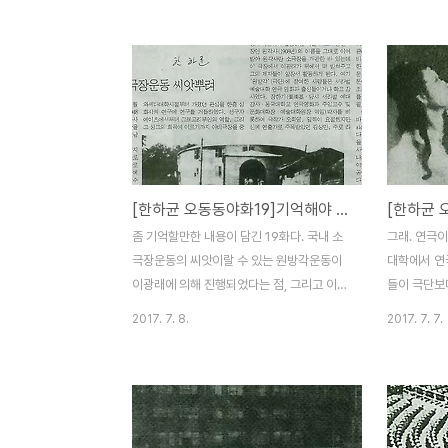
트를 건지기 위해 똥을 다 퍼낼 정도였다고
타니슬라브스
한다. 그래서 건진 노트를 물로 헹궈내고 다
드 정신분석
른 노트에 옮겨 적기를 꼬박 하루동안 작업을
연출법을 학
했다고 하니 성격이 독특하달 수도 있겠다.
에서 연구하
그런데 사실 나도 좀 그런 류의 인간형이긴
산에서의 공
하다. 언젠가 한 번 한 시간여를 열심히 썼던
서방 역을 맡
일기가 갑작스런 정전으로 날아가버렸는
씹어삼키면서
데.... 다른 건 몰라도 내가 기록했던 것이 사
역을 맡은 심
[한하균 오동동야화19]기억해야 할 키워드, 원방각과 스타니슬라브스키
라지는 것에는 어찌 그리 애통하던지. 그런데
리고 자비로
광래는 를 발표하면서 '작의'를 먼저 덧붙인
을 내리는 어
좀 기억할만한 내용이 담긴 19화다. 국내 소
그래. 연극
것이다. 약간 장황하지만 그의 실험정신을 탐
후한 연기. 
극장운동의 씨앗이랄 수 있는 원방각운동이
대학에서 연
색한다는 뜻에서 ..
기 드문 공연
이광래에 의해 진행되었다는 점, 그리고 이광
들이 극단보
래가 스타니슬라브스키 연기 시스템을 도입
해 직장을 선
2017. 7. 8.
2017. 7. 7.
했다는 점. 아쉬운 점은 소극장운동의 첨병이
시 그 범주
었던 원방각이 6회 공연을 끝으로 화재로 문
연극을 하면
을 닫고 재기하지 못했다는 점이다. 당시 원
연극계를 이
방각이 제대로 소극장 운동에 성공을 이루었
근근이 건사
다면 지금 연극판의 지형도 많이 바뀌었을 거
이면서도 마