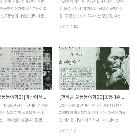
광래 이야기는 끝이 난다. 물론
이광래의 업적이 나열된다. 사실주의 낭만주
 연극인 이야기에 엑스트라로 출
의 물결 속에서 '표현주의' 극을 이끌었다는
. 연극동맹에 대항한 전력 때문에
점, 극 중간에 또 이루어지는 중간극, 이것은
울을 장악했을 때 피신할 수밖에
오페라 쉬는 시간(인터미션)에 공연되던 작은
.
2017. 7. 12.
는 민족주의적 성향을 끝내 유지
오페라, 오페레타와 유사하겠다 싶다. 하긴
. 다음에 기회가 있으면 그의 작
유럽에서 이 오페레타가 재미있는 극의 구성
 읽어보겠지만 한하균 선생이 이야
으로 오히려 오페라보다 더 인기를 구가하기
작품에서도 그 성향이 드러난다고
도 했지만. 여튼 그러한 장르의 극도 구상하
또 민족주의가 세월을 타고 흐르면
고 소극장운동까지 펼쳤다고 하니 대단한 인
으로 정착화되는 과정도 확인할
물이다. 한국 연극 계보를 꿰고 있는 것은 아
다. 이광래가 '연극동맹'에 대항
니지만 이광래의 이러한 점은 현재 한국 연극
의 하나가 일제강점기에 일본제국
계 거장 오태석, 이윤택, 손진책, 윤호진 이런
을 하던 인간들이 갑자기 붉은 기
양반들과 비슷했겠다 싶다. 새로운 극을 실험
[한하균 오동동야화21]마산에서의 흥행실패가 부흥 계기되다
[한하균 오동동야화20]3.15 1주년기념공연은 '조국' 리바이벌로
산주의 운동을 벌였다는 점을 들었
하는 것만큼 창조적 희열을 제대로 느낄 수
 검색을 해보니 조선연극운동본
있는 것은 없으리라. 그만큼 이광래는 거듭
이 1958년 당시마산에서 김수돈
20화 글을 보면 마산 관객은 아주 대형에다
한 달만에 친일극 전력자 문제로
말하지만 연극에 관한한 한치의 오차도 용납
 양반들과 함께 공연을 했구나.
화려함에 익숙해져 있었나 보다. 마산의 거룩
 1945년 9월..
않는 성격이었다. 그..
는 드라마센터 상임이사를 맡으
한 의거를 기념하기 위하여 1961년에는
동국대 교수까지 맡아 자신의 연극
3·15의거 1주년 기념 예술제전 준비가 거시
.
2017. 7. 9.
으로 펼쳤단다. 그의 연기론은 스
적으로 박차를 가하고 있었다. 그리하여