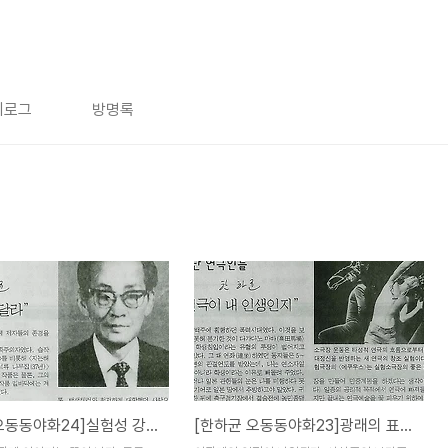
치로그
방명록
[한하균 오동동야화24]실험성 강조하고 타계한 연극교육자 이광래
[한하균 오동동야화23]광래의 표현주의 소극장운동 등 실험정신