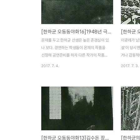
란 생각이 든다. 살롱공연 무대나 카페연극이
게 짐이 되기
사람들에게 소소한 재미를 주진 않았을까 싶
달래려고 우
은... 이광래와 서라벌 예술학원과의 인연은
자 마음을 달
훨씬 옛날로 거슬러 올라간다. 이광래는
울국립극장에
[한하균 오동동야화16]1948년 극협-신협 바뀌는 과정의 이광래
1948년 한국 초창기 연극계의 개척자 중의
다 극단 신
한 사람인 윤백남 선생의 권유로 예술학원에
상을 알 것이
온재를 두고 한하균 선생은 높은 존경심이 있
이광래가 남원
발을 들인다. 서라벌예술학원의 설립자가 윤
인 정비석 
나 보다. 경연하는 학생들이 온재의 작품을
설'이 당시
백남 선생이셨기 때문이다. 그 당..
이끌던 '극협
선정해 공연준비를 하자 다른 작가의 작품을
거나 감동적
하도록 추천한 일이나 극예술협회를 구성원
6할을 선주
2017. 7. 4.
2017. 7. 3.
은 그대로 하면서 '신극협의회'로 변경할 때
~6할 지주
대표를 유치진에게 양보한 일을 두고 '희
것인지, 아
생'했다고 표현했다. 그러면서 맨 마지막엔
가 6할을 일
"이렇게 해야만 극단 신협이 국립극장에서 자
남로당 요구
주 공연할 수 있을 테니"하면서 덧붙였다. 말
다고 강조한
하자면 계산된 작전이란 얘기다. 황무지에도
받을 만한 
봄은 오는가? 1948년 8월 15일 대한민국
다. 어쨌든
정부가 수립되면서 그 악명 높은 미군정 193
동의를 얻어
호는 소멸되고 연극예술의 씨앗은 돋아나고
미군정 시대 
[한하균 오동동야화13]김수돈 장난에 죽인다고 달려든 정진업
있었다. 그것은 한국 연극학회의 탄생과 함께
1948년 