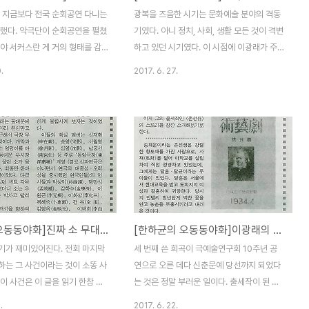
극단이 해체되고 관람료 10원짜리
을 총망라하여 '극예술협회'라는 이름으로
엔 지금보다 전국 순회공연 다니는
광복을 즈음한 시기는 문화예술 분야의 격동
 판을 치게 되었단다. 여튼 예
UN한국위원단 환영 특별공연을 시공관에서
더했다. 악극단이 순회공연을 펼쳤
기였다. 아니 정치, 사회, 생활 모든 것이 격변
정치를 잘 ..
갖게 된다. 아울러..
야 서커스란 게 거의 형태를 감
하고 있던 시기였다. 이 시점에 이광래가 주
세기 초만 하더라도 서커스가 열리
도한 '민예'의 활동 역시 격변기 상황을 대변
.
2017. 6. 27.
 동네가 시끌벅적했단다. 1960
했을 터이다. 한하균 선생의 글에서 놀란 것
난 나도 그런 서커스 공연을 들어
은 친일 극단이었던 '조선연극문화협회'가 광
못했지만 밖에서 얼쩡거렸던 기억
복과 함께 '조선연극동맹'이란 이름으로 옷을
만 한 번도 연극을 그렇게 순회공
갈아입고 즉각적으로 공산주의 선전계몽대로
본 적이 없다. 음... 고등학교 1학
돌변한 사실인데... 친일단체였던 이 극단을
해도 연극이 무엇인지 알지도 못
'친일청산'에 더 강력하게 대처했던 북한이
무 것도 모르는 상태에서 고2 때
묵인했다는 게 쉬 이해할 수 없는 부분이다.
구들이 연극을 해보자며 내게 어
여튼. 연극의 예술성(순수성)과 대중성이라는
으로 맡겨버리는 바람에 대본 쓰
두 마리 토끼를 잡으려고 몸부림하던 이광래
[한하균 오동동야화]진짜 소 무대에 등장 우는 소리 대신 큰거만
[한하균의 오동동야화]이광래의 출세작 '촌선생'
긴 했지만... 곰곰이 생각해보면
는 일제의 가교한 문화정책 때문에 신극의 주
 없고 연기력이 딸리니까 배우 하
류를 이루고 있던 '극연'과 '중앙무대'가 해체
기가 재미있어진다. 전회 마지막
세 번째 쓴 희곡이 극예술연구회 10주년 공
 맡겼을 수도 있겠다. 또 샜다.
되자 상업극의 독무대가 된 극단에서 1940
하는 그 사건이라는 것이 소똥 사
연으로 오른 데다 신춘문예 당선까지 되었다
.
년 황금좌에 ..
이 사건은 이 글을 읽기 한참 전
는 것은 정말 부러운 일이다. 출세작이 된 이
들었던 기억이 있다. 1993년 경
광래는 앞에서 말한 극연(극예술연구회)과 더
.
2017. 6. 22.