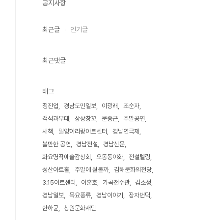
공지사항
최근글
인기글
최근댓글
태그
정진업
경남도민일보
이광래
조순자
객석과무대
상상창꼬
문종근
주말공연
새책
밀양아리랑아트센터
경남연극제
볼만한 공연
경남전설
경남신문
화요명작예술감상회
오동동야화
전설텔링
성산아트홀
주말에 뭘볼까
김해문화의전당
3.15아트센터
이훈호
가곡전수관
김소정
경남일보
목요풍류
경남이야기
장자번덕
한하균
창원문화재단