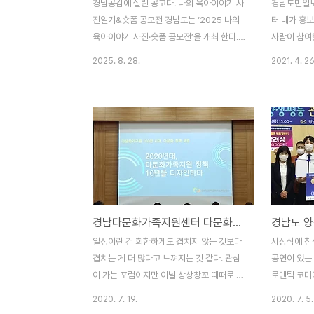
경남공감에 실린 공고다. 나의 육아이야기 사
경남도민일보
진일기&숏폼 공모전 경남도는 ‘2025 나의
터 내가 홍
육아이야기 사진·숏폼 공모전’을 개최 한다.
사람이 참여
임신과 출산, 양육에 이르기까지 가족의 특별
나도 하나 
2025. 8. 28.
2021. 4. 26
한 순간을 기록한 ‘사진일기’와 짧은 영상 콘
활과 배우생
텐츠인 ‘숏폼’으로 나눠 진행 되며, 경남도민
을 찾을 시간
이라면 누구나 응모할 수 있다. · 작품주제 :
서울에 아들
임신과 출산을 거쳐 양육까지의 이야기 · 작
해 그렇게 
품분야 : 사진일기, 숏폼(쇼츠, 릴스, 틱톡 등)
우리 사진 
· 응모자격 : 경남도민 누구나(응모비 없음) ·
온다. 기사 
응모방법 : 웹하드(ID: ILOVEKID, PW:
가 관심이 
1234)에서 공모신청서 및 정보 활용동의서
받아 쓰긴 했
다운 후 작성해 작품과 함께 업로드· 응모기
위원이기도 
경남다문화가족지원센터 다문화정책포럼 개최
간 : 9월 30일(화)까지 · 작품규격 : 사진일기
울지는 모르
(1인당 2점까지 제출 가..
떳떳하긴 한데
일정이란 건 희한하게도 겹치지 않는 것보다
시상식에 참
를 통해 많
겹치는 게 더 많다고 느껴지는 것 같다. 관심
공연이 있는
화목하게 살아
이 가는 포럼이지만 이날 상상창꼬 때때로 사
로맨틱 코미
랑을 멈추다 마지막 공연이어서 참석할 수가
제임에도 관객
2020. 7. 19.
2020. 7. 5.
없었다. 어떤 정책이 제시되었는지 궁금하다.
아. 주제를 