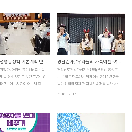
공모전 심사를 했기 때문에 시상
간이었겠다 싶다. 협의체 의장은 경남건강가
 게 도리이긴 한데... 공연 관람
정지원센터 홍성호 센터장이 맡았다. 19일
배우로 무대에 서야하는 형편이라
오후 2시부터 5시까지 창원과학체험관 다목
게 아쉽다. 내일 지면에 기사를
적강당에서 열렸단다. 제목은 '2019 가족역
상작 모두 보았던 거라 기사를 꾸
량강화를 위한 지역사회협의체 공동협력 사
수월한 측면은 있었다. 기사는 내
업 통합사례발표회-부부갈등 상황에 놓인 사
추가로 스크랩할 요량하고 엊그제
례에 대한 개입방법 모색'. 제목이 길어 말할
온 보도자료를 그대로 옮긴다. 다
때마다 '서수한무...' 하는 느낌이겠다만, 수년
경남도 양성평등정책 기본계획 민관합동 토론회
경남건가, ‘우리들의 가족예찬-여덟 번째 이야기’
보도자료에 뜬 내용. 2020 경남
전 다문화 가족 부부갈등에 많이 관여했던 경
콘텐츠 공모전 시상식 개최 - 대
험이 있어 관심이 쏠리긴 하다. 홍 센터장에
도착했다. 아침에 북미정상회담을
경상남도건강가정지원센터(센터장 홍성호)
 하루(UCC 부문)’, ‘미용실..
게 부탁해 자료나 한 부 부탁해 보아야겠다.
빛을 평소 보지도 않던 TV에 꽂
는 11일 웨딩그랜덤 뷔페에서 2018년 한해
지역사회협의체에..
더랬는데... 시간이 어느새 출발
동안 센터와 함께한 이용가족과 활동가, 사회
기고 있었다. 사실 오늘이 목요
복지기관 관계자 120여 명을 모시고 ‘우리들
.
2018. 12. 12.
이 3.1절 아니었으면 일하는 날이
의 가족예찬-여덟 번째 이야기’를 진행했다.
 휴무 결정이 나기 전에 도청에서 연
올해로 8회를 맞이한 우리들의 가족예찬은 1
석하지 못한다 했다가 휴간 결정이
부와 2부로 나누어 진행되었다. 1부 행복을
 통보를 했더랬다. 후다닥 버스를
나누는 밤은 브라보 아듬 앙상블 오케스트라
편 심정으로 달려, 도착했을 때엔
공연으로 문을 열었으며, 감사기관(어린이재