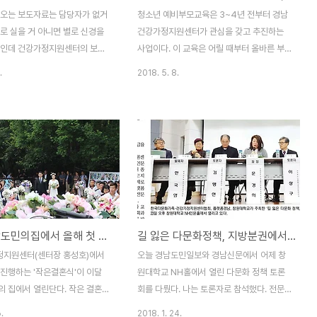
지. 다시 말해 모든 게 남자 중
mod=news&act=articleView&idxno=2..
 오는 보도자료는 담당자가 없거
청소년 예비부모교육은 3~4년 전부터 경남
서 비롯된 나쁜 표현인..
로 실을 거 아니면 별로 신경을
건강가정지원센터가 관심을 갖고 추진하는
편인데 건강가정지원센터의 보도
사업이다. 이 교육은 어릴 때부터 올바른 부
 내 블로그를 통해서라도 알려야
모상을 알게 함으로써 건강가정의 확산에 기
.
2018. 5. 8.
무감 같은 게 있다. 7년간의 인
여한다는 큰 틀의 목적이 있는 사업이다. 2년
지. 이런 단체의 활동가 보수교육
전이었던가 운영위원회가 열렸을 때 이 사업
로그램 중의 하나다. 활동 지식
내용을 보고받고 정말 잘한 사업이라고 강조
니와 대민 태도가 무엇보다 중요
한 적이 있었다. 경남에는 가부장적 성향을
. 어쩌면 이런 교육이 없다면 3
가진 남자들이 많은데, 하물며 여성도 가부장
이 있을까 싶기도 하다. 이들의
적 성향을 많이 보인다. 특히 시어머니가 되
하지 않기 때문이다. 신경을 써야
고서부터. 이미 어른이 되어서 일가를 이룬
많고 자신의 마음을 비워야 할 일
상태에서 가부장적 가정의 분위기를 바꾼다
기 때문에 늘 자신의 감정을 다
는 것은 쉬운 일이 아니다. 나도 아버지 교육
31일 경남도민의집에서 올해 첫 작은 결혼식
길 잃은 다문화정책, 지방분권에서 길을 찾을 수 있을까
면 스트레스를 극복하기 슆지 않
을 몇 번 받아봤지만 그 약발은 그리 오래가
물론 이런 활동을 하늘이 내려준
지 않는다. 체화되지 않았다는 얘기다. 가정
지원센터(센터장 홍성호)에서
오늘 경남도민일보와 경남신문에서 어제 창
여기며 몸을 맡기는 활동가도 많
에서의 평등 의식을 제대로 익혀 건강한 가정
 진행하는 '작은결혼식'이 이달
원대학교 NH홀에서 열린 다문화 정책 토론
. 보도..
을 꾸리려면 청소년 시기에 제대로..
의 집에서 열린단다. 작은 결혼식
회를 다뤘다. 나는 토론자로 참석했다. 전문
달 13일 올해 첫 건가 운영위
가들은 전문가의 입장에서 의견을 내놓았고
.
2018. 1. 24.