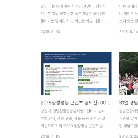
일본 기수가 들어서고 있다. 우즈베키스탄 안
별하다는 얘기
5월, 다들 많이 바쁜 시기인 것 같다. 정치적
다른 곳에서
나 씨가 기를 흔들며 등장하고 있다. 기수 중
심이란 관습에
으로도 그럴 테고 문화 쪽도 5월은 정신없이
나 딱히 기사
에 유일하게 아는 사람. ..
돌아가는 달이긴 하다. 학교는 학교 대로 바
쓰지 않는 
쁠 테지. 그래서인지는 몰라도 오늘 도민행복
자료는 왠지
2018. 5. 30.
2018. 5. 16
위 성평등분과 회의엔 출석률이 저조했다. 당
하는 어떤 의
연직인 안태명 여성정책관을 빼고 13명의 위
연 때문이겠
원 중에 8명밖에 참석하지 않았으니. 그럼에
은 중요한 프
도 늘 느끼는 것이지만 회의는 진지하고 심도
도 지식이려
깊다. 나같은 비전문가가 섣불리 토론에 끼어
하기 때문이다
들기 조심스러운 분위기이기도 하다. 전문적
년 버틸 사람
인 내용을 아주 상식적인 수준에서 한마디씩
활동이 편안
거듦에도 다른 위원들이 잘 들어주고 받아주
할 게 너무 
어 고맙기도 한 위원회다. 다음은 경남도에서
도 무수히 많
2018양성평등 콘텐츠 공모전-UCC 웹툰
오늘 회의했다는 소식을 보도자료로 배포한
스리지 않으
글이다. 성평등 홍보를 위해 내 블로그에 주
을 것이다. 
창원대 '경남성별영향분석평가센터'가 남녀
경남건강가정
어담는다. 도민행복위원회 성평등행복분과
사명이라고 
차별 인식, 관행, 관습, 제도 등등 뭐 이런 걸
주관을 맡아
4차 회의 열려30일(수)..
다마는... 아..
개선하기 위해 '2018 양성평등 콘텐츠 공모
말 경남도민
전'을 개최한단다. 이 공모전은 경남도가 주
관련해서는 이
2018. 4. 19.
2018. 3. 26