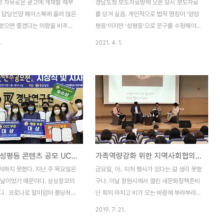
 자유로운 광고에 게재할 때부
경남도청 보도자료방에 오른 당시 보도자료
보 담당인양 페이스북에 올려 많은
를 당겨 실음. 개인적으로 법적 명칭이 '양성
했으면 좋겠다는 의향을 비추고
평등'이지만 '성평등'으로 문구를 수정해야
응모해볼까 했었다. 하지만 직장생
한다 생각함. 양성평등 기반 아래 “여성이 살
.
2021. 4. 1.
활이라는 이중생활이 옛날 사진
기좋은 경남”으로 도약 - 5일, ‘경상남도 양
적 여유도 주지 않았고.. 큰딸은
성평등위원회’ 개최 - 2021년 양성평등정책
은 부산에 있는 터라 모이지도 못
시행계획 6대 분야 103개 과제 확정,
넘어갔다. 결과가 나오고 심사했던
3,344억 원 투입 - 양성평등기금 5년간
기자가 보도자료보다 먼저 연락이
100억 원 조성 등 경상남도(도지사 김경수)
다뤄달라고. 건강가정 관련해 내
는 5일, ‘2021년 경상남도 양성평등위원
많으니 이런 부탁은 얼씨구나 하고
회’를 개최하고 ‘제2차 양성평등정책기본계
는데... 건강가정지원센터 운영
획(2018~2022)’에 따른 2021년 경상남
해 직접 기사를 쓰는 게 자연스러
도 양성평등정책 시행계획을 확정했다. 이날
경남도 양성평등 콘텐츠 공모 UCC ‘청일점씨의 하루’ 대상
가족역량강화 위한 지역사회협의체 통합사례 발표회
겠다. 사심이 전혀 들어있지 않아
경남도청 도정회의실에서 열린 위원회에는
, 모양새가... 여튼 이러한 보도
하병필 행정부지사를 비롯한 양성평등위원회
석하지 못했다. 지난 주 목요일은
금요일, 아.. 미처 행사가 있다는 걸 생각 못했
은 사람이 가정을 먼저 생각하고
위원 등 30여 명이 참석하였다. 시행계획은
 날이었기 때문이다. 상상창꼬의
구나. 이날 창원시에서 열린 새문화정책준비
가는 계..
6대 분야 103..
디 . 코로나로 말미암아 퐁당좌석
단 회의 마치고 비가 오는 바람에 부랴부랴
 150여 명이나 관람해주어...
황무현 교수 차를 타고 집으로 오는 것만 생
2019. 7. 21.
벗어난 얘기가 자꾸 나오는구만...
각하고... 보도자료를 받고 보니 의미있는 시