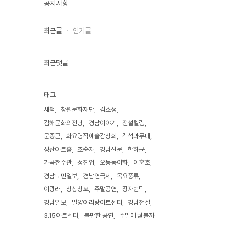
공지사항
최근글
인기글
최근댓글
태그
새책
창원문화재단
김소정
김해문화의전당
경남이야기
전설텔링
문종근
화요명작예술감상회
객석과무대
성산아트홀
조순자
경남신문
한하균
가곡전수관
정진업
오동동야화
이훈호
경남도민일보
경남연극제
목요풍류
이광래
상상창꼬
주말공연
장자번덕
경남일보
밀양아리랑아트센터
경남전설
3.15아트센터
볼만한 공연
주말에 뭘볼까