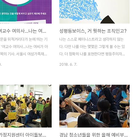
었는데 경발연 심인선 박사가 기본
단경남지역본부, 창원시마산건강가정다문화
히 소개하고 있었다. 기본정책 소
가족지원센터)과 활동가(전문상담사, 배움지
 1시간동안 분임 토론을 이어갔
도사, 키움보듬이, 전문상담위원, 경남 가족
조 '남녀평등 실질지원' 관련 토론
愛서포터즈)시상, 그리고 한 해 동안 이용가
[성평등]여교수 여의사...나는 여씨가 아닙니다
성평등보이스, 거 뭣하는 조직인고?
. 다들 하고싶은 얘기들이 많았던
족들의 모습을 담은 동영상 상영으로 이루어
한 템포도 쉼없이 이어나갔는데 1
졌다. 2부 사랑을 나누는 밤은 라이브 댄스
신문을 뒤적거리다가 눈에 띄는 기
나는 스스로 페미니스트라고 생각하지 않는
 지나가버렸다. 나도 두어마디 보
The Crew의 신나는 무대로 시작했으며, 가
 '여교수 여의사...나는 여씨가 아
다. 다만 나를 아는 몇몇은 그렇게 볼 수는 있
족공연(행가래 자조모임, 오..
제목의 기사. 서울시 여성가족재단
다. 더 정확히 나를 표현한다면 평등주의자라
상으로 '성평등 언어 사전' 캠페
하겠다. 성뿐만 아니라 계급에서도 불합리한
0.
2018. 6. 7.
데, 지금까지 총 608건의 성차별
차등을 없애야 한다는 주의. 성에 있어서 불
의견이 나왔단다. 와우 그렇게나
평등이야 우리 자고 나면 듣는 얘기라 사례를
에 사회적 영향력이 높아 우선 공
굳이 들먹이지 않더라도 모르는 사람 없을 테
 열 개를 뽑아 어제 발표했다.
고. 직장 내 계급에 의한 불합리의 사례 하나
서 가장 많이 지적된 표현이 '여
를 들자면, 10여 년 전에 경남도민일보 칼럼
, 여의사, 여비서, 여군, 여경'처
에 썼던 '의자에 관한 단상'. 검색해보니 딱
 '여' 자가 붙는 경우인데 무려
10년 전이구나.
. 학교도 보면 남자 중고등학교는
http://www.idomin.com/?
않는데 '여'는 붙거든. 이게 뭘 말
mod=news&act=articleView&idxno=2625
경남건강가정지원센터 아이돌보미 보수교육 소식
경남 청소년들을 위한 올해 예비부모교육 시작
 남자는 일반적이요, 여자는 특
http://www.idomin.com/?