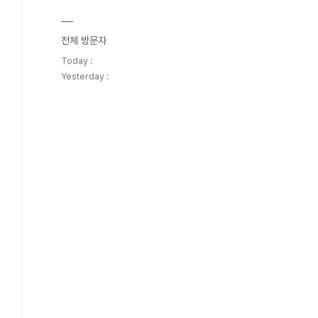
전체 방문자
Today :
Yesterday :
46&sc_code=&page=3&total=154