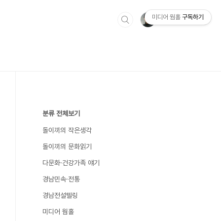
미디어 웜홀
구독하기
분류 전체보기
돌이끼의 작은생각
돌이끼의 문화읽기
다문화·건강가족 얘기
경남민속·전통
경남전설텔링
미디어 웜홀