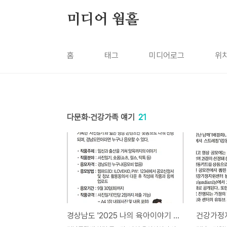
본문 바로가기
미디어 웜홀
홈
태그
미디어로그
위
다문화·건강가족 얘기
21
경상남도 '2025 나의 육아이야기 사진.숏폼 공모전'