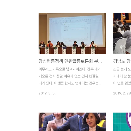
옆지기에게 자료를 구해달라면 구해 주겠지.
ㅋ 내가 이 
일단 보도자료 나온 것 받아서 옮겨본다. 다
식에 참석하는
문화가구원 100만 시대, 다문화정책포럼
이 아니라 
“2020년, 다문화가족지원 정책 10년을 디
그러지 못한 
자인하다.” 경상남도다문화가족지원센터(센
싣겠지만 수
터장 승해경)는 지난 17일 창원문화원 대강
미는 데 좀 
당에서 다문화정책포럼을 개최했다. 이번 포
일 나오면 
럼은 코로나19 확산 방지를 위해 시·군 다문
경남도에 나
양성평등정책 민관합동토론회 분임토의 내용 메모
화사업 종사자, 다문화정책 전문가 등 50여
음은 경남도 
명 참석한 가운데 유튜브, 페이스북을 통해
도 양성평등 
아무래도 기록으로 남겨놔야겠다. 간혹 내가
조금 늦게 
온라인 실시간 방송으로 비대면 참여도 함께
상 ‘청일점씨의
게으른 건지 정말 여유가 없는 건지 헷갈릴
기대에 찬 눈
이루어졌다. ‘2020년,..
때가 있다. 어쨌든 한시도 멍때리는 경우는
아 넋을 잃었
없다. 쉴새 없이 손가락을 움직이며 타이핑하
할 시점을 넘
2019. 3. 5.
2019. 2. 28
고 쉴새 없이 술잔을 기울이며 원샷 때린다.
일이라 내일
쉴새 없이 자전거 타고 출근하고 쉴새 없이
다. 3.1절
자전거 타고 어머니한테 가서 점심을 먹고 쉴
락이 와 참
새 없이 회사로 돌아온다. 정말 쉴새 없었다.
나면서 참석
지금도 없구. 며칠 전 경상남도 양성평등정책
타고 주마가