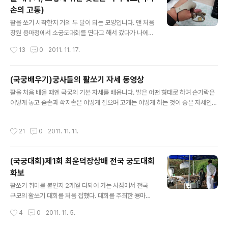
있을 것이다. 오랑캐라는 의미의 한자 이(夷)를 풀어보면
손의 고통)
사람이 큰 활을 멘 형상이다. 좋게 말하면 활 잘쏘는 민족이
글 내용
란 얘기고 나쁘게 말하면 활쏘면서 쌈박질이나 해대는 민
활을 쏘기 시작한지 거의 두 달이 되는 모양입니다. 맨 처음
족이란 얘기다. 어쨌거나 그런 피가 이어져 흘러서 그런지
창원 용마정에서 소궁도대회를 연다고 해서 갔다가 나에게
전세계 양궁대회에 나갔다 하면 우승컵을 싸그리 거머오다
어울리는 운동이다 싶어 거금 20만원을 입회비로 내고 바
작성시간
13
0
2011. 11. 17.
시피 한다. 아무리 윌리엄텔이 활을 잘 쏜다고 해도 고주몽
로 궁사의 길로 들어서버렸죠. 다른 건 활동하거나 활용하
보단 못할 것이라고, 로빈 훗이 활..
는 것에 비해 금액이 적당한 건지 이리 따지고 저리 따지고
하는 내 성격에, 어찌된 영문인지 대뜸, 단 한 번도 활을 만
(국궁배우기)궁사들의 활쏘기 자세 동영상
져보지도 않고 20만원을 내어버린 것입니다. 아마도 일전
글 내용
활을 처음 배울 때엔 국궁의 기본 자세를 배웁니다. 발은 어떤 형태로 하며 손가락은
에 보았던 영화 이란 작품의 영향도 있었겠지요. 그 영화를
어떻게 놓고 줌손과 깍지손은 어떻게 잡으며 고개는 어떻게 하는 것이 좋은 자세인가
봤을 때만 해도 별로 궁도를 하고싶다는 생각까진 들지 않
상세하게 지도를 받습니다. 그런데 여러차례 활터를 다니며 다른 궁사들이 활을 쏘는
았는데 취재차 그냥 용마정에 갔다가 실제 활을 쏘는 모습
모습을 보면 꼭 그렇지 않다는 것을 알게 됩니다. 궁사들마다 발의 위치도 제각각이
을 보고 반해버린 거지요. 제법 나이 드신 어르신들도 활을
작성시간
21
0
2011. 11. 11.
며 줌손을 잡는 방법도 조금씩 차이가 있고, 거궁할 때의 자세도 저마다 다릅니다. 내
쉽게 당기며 화살을 날리는 겁니다. 나도 저정도는 안 하겠
가 궁도 사범으로부터 정석으로 배운 자세를 공개합니다. 가장 먼저, 발의 위치입니
나 생각이 들었지요. 이..
다. 내가 좌궁이므로 좌궁을 기준으로 말씀을 드리죠. 오른발은 새끼 발가락쪽 방향
(국궁대회)제1회 최윤덕장상배 전국 궁도대회
이 과녁을 향하도록 하고 오른발은 편안하게 45도쯤 펼쳐 어깨넓이만큼 벌이되 몸
화보
의 무게중심을 양쪽 발에 골고루 분산시킵니다. 몸을 앞쪽으로..
글 내용
활쏘기 취미를 붙인지 2개월 다되어 가는 시점에서 전국
규모의 활쏘기 대회를 처음 접했다. 대회를 주최한 용마정
에선 선수를 출전시키지 않았다. 전국에서 각 시군 궁도연
작성시간
4
0
2011. 11. 5.
합회가 제각각 돌아가면서 대회를 개최하지만 자기 정에서
주최한 대회에 그 정의 출신 궁사가 대회에 나가는 경우는