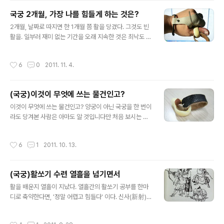
없단다. 왜냐하면 다른 정 사람들보다 훨씬 유리한 입장이
국궁 2개월, 가장 나를 힘들게 하는 것은?
되기 때문이다. 게다가 실무는 누가 맡아서 하느냐는 차원
글 내용
2개월, 날짜로 따지면 한 1개월 쯤 활을 당겼다. 그것도 빈
에서 생각하면 당연한 이야기다. 5일 하루 단체전만 열리
활을. 일부러 재미 없는 기간을 오래 지속한 것은 최낙도 사
는 날이다. 내일과 모레는 개인전이 진행된다. 오늘 오전 중
범 말마따나 기본 궁체와 궁력이 받쳐져야 시(화살)를 얹을
에 발시하는 모습을 잠시 봤는데 잘하는 사람은 5발을 손
때 자세가 안정이 되어 발전속도도 빠르다는 말에 공감하
쉽에 쏘아맞혔다. 별로 힘들어하는 것 같지도 않았다. 활시
작성시간
6
0
2011. 11. 4.
기 때문이다. 첫째 궁력을 올리려고 노력을 많이 했다. 맨
위를 쉽게 수욱 당기고 예사롭게 만작을 취한 뒤 바람을 쥐
처음 우궁을 하다가 왼쪽 팔꿈치에 문제가 있다는 것을 발
었다 놓듯 화살을 날렸다. 내가 언제..
견하면서 좌궁으로 바꾸었다. 하지만 2주간의 노력이 헛된
(국궁)이것이 무엇에 쓰는 물건인고?
것은 아닌 게 기본적인 자세나 궁력이 우궁에서 좌궁으로
글 내용
바꾼다고 도로아미 타불은 아니었다. 좌궁으로 바꾸고도
이것이 무엇에 쓰는 물건인고? 양궁이 아닌 국궁을 한 번이
짧은 시간에 자세는 바로 잡혔다. 좌궁으로 바꾸면 모든 게
라도 당겨본 사람은 아마도 알 것입니다만 처음 보시는 분
다 문제 없이 진행될 줄 알았다. 그런데 궁력이 올라가고, 3
들이 많지 싶습니다. 아래에 있는 사진은 국궁에서 활 시위
5파운드를 당기다가 46파운드를 당겼는데 가면 갈수록 왼
를 당길 때 쓰는 물건입니다. 이름은 '깍지'입니다. '깍지손
작성시간
6
1
2011. 10. 13.
쪽 엄지손가락에 문제가..
을 끼다' 할 때 그 깍지와 같은 의미로 엄지손가락 깍지 마
디에 거는 물건이어서 이름을 그렇게 붙인 듯합니다. 활쏘
기를 시작한지 1주일 만에 사범으로부터 깍지와 손가락 보
(국궁)활쏘기 수련 열흘을 넘기면서
호대를 받았습니다. 희한하게 생긴 물건이란 생각만 들었
글 내용
지 이것을 어떻게 활용하는 건지 아리송했습니다. 엄지손
활을 배운지 열흘이 지났다. 열흘간의 활쏘기 공부를 한마
가락에 끼어보라고 해서 끼웠지만 방향이 맞는 것인지 이
디로 축약한다면, '정말 어렵고 힘들다' 이다. 신사(新射)가
걸 어떻게 하는 것인지 파악하기 쉽지 않았습니다. 결국 가
활쏘기를 시작함에 가장 유념해야 할 부분은 자신의 몸을
르침을 받고 바로 끼워 현의 가운데 걸어서 당겼는데, 이룬
활쏘기에 적합한 형태로 만들어야 하는 일이다. 이를 궁체
작성시간