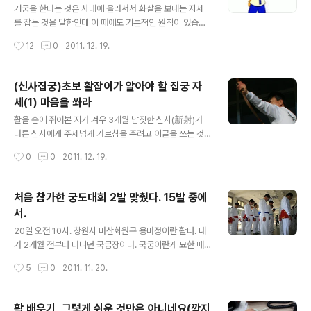
기 위해서는 일단 궁력을 일정 수준으로 끌어올려야 합니
거궁을 한다는 것은 사대에 올라서서 화살을 보내는 자세
다. 궁력이 뒷받침되지 않고서는 제대로 된 궁체를 형성할
를 잡는 것을 말함인데 이 때에도 기본적인 원칙이 있습니
수 없습니다. 궁력을 키운다는 의미는 자신의 신체가 발휘
다. 전편에 언급했듯이 활을 쏜다는 것은 마음을 다스리는
작성시간
12
0
2011. 12. 19.
할 수 있는 힘의 한계선까지 힘을 기르는 것입니다. 예를 자
일인데 아무렇게나 쏘고 싶은 대로 쏜다는 것은 가장 중요
신의 신체가 발휘하는 힘은 활의 강..
한 덕목을 무시하는 것이나 다름 없는 일이겠죠. 그래서 발
의 자세도 중요하고, 오금에, 또 괄약근에 힘을 주는 것도
(신사집궁)초보 활잡이가 알아야 할 집궁 자
중요하고, 허리를 곧추 세우고 시위를 어떻게 당기느냐도
세(1) 마음을 쏴라
중요합니다. 우선 사대에 선 궁사의 모습을 그려보겠습니
글 내용
다. 궁사에게 필요한 물건들은 무엇이 있을까요? 활, 화살,
활을 손에 쥐어본 지가 겨우 3개월 남짓한 신사(新射)가
궁대, 깍지, 쌈지, 이정도이겠지요. 궁대를 허리에 두른 궁
다른 신사에게 주제넘게 가르침을 주려고 이글을 쓰는 것
사가 사대에 올라섰습니다. 우궁일 경우, 왼손에 활이 잡혀
이 아님을 먼저 이해해주시고 읽었으면 하는 바람입니다.
작성시간
0
0
2011. 12. 19.
있습니다. 궁대 오른쪽엔 화살이 다섯발 끼워져 있습니다.
나는 활을 잡은지 겨우 2개월일 뿐만 아니라 시를 얹은지
오른손 엄지손가락엔 깍지가 끼워..
도 아직 한 달이 못되는, 그야말로 햇병아리 활잡이입니다.
아직 거궁의 철학적 이치도 모르고 만작의 기술적 기법도
처음 참가한 궁도대회 2발 맞췄다. 15발 중에
정확하게 이행하지 못하고 있습니다만 그동안 배우면서 깨
서.
닫고 알게된 것을 말씀드리면 혹시라도 다른 신사분들에게
글 내용
도움이 조금이라도 될까하여 느낀 대로 풀어나가려 하니
20일 오전 10시. 창원시 마산회원구 용마정이란 활터. 내
혹시 다르게 생각하시는 부분이 있으면 댓글을 통해 지적
가 2개월 전부터 다니던 국궁장이다. 국궁이란게 묘한 매
을 해주시면 고맙겠습니다. 1. 먼저 활을 잡는 마음 자세입
력이 있다. 학교 다닐 때, 중국 쪽 사람들이 고구려 땅에 사
작성시간
5
0
2011. 11. 20.
니다. 지금 활의 역할이 무엇인지 생각해봅시다. 활은 원시
는 사람들을 동이족이라 했다는 역사를 배운 적이 있다. 동
시대부터, 그 긴 기간에 비하면 어찌보면 최..
이족(東夷族), 말 그대로 풀어해석하면 동쪽오랑캐라는
뜻이라는데 우리가 생각하는 오랑캐라는 의미와는 차이가
활 배우기, 그렇게 쉬운 것만은 아니네요(깍지