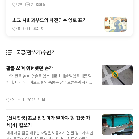
29
2
조회
5
초교 사회과부도의 아전인수 영토 표기
5
1
조회
5
국궁(활쏘기)수련기
분류 전체보기
주요 글 목록
활을 쏘며 위험했던 순간
글 내용
만작, 활을 쏠 때 양손을 있는 대로 최대한 벌였을 때를 말
한다. 내가 좌궁이므로 활의 줌통을 잡은 오른손과 깍지로
현을 건 깍지손이 가장 멀리 떨어져 있는 상태다. 만작은 활
쏘기에서 아주 중요한 자세다. 만작이 몸에 배어야 화살의
작성시간
9
1
2012. 2. 14.
사거리가 일정하기 때문이다. 물론 줌손의 겨냥을 과녁 어
디에 두느냐, 깍지손을 어느정도 높이로 하느냐도 중요한
변수이긴 한데 기본이 만작이라는 얘기다. 그런데 만작이
(신사집궁)초보 활잡이가 알아야 할 집궁 자
되지 않은 상황에서 시위를 놓아야 하는 경우가 있다. 내가
세(4) 활쏘기
그렇다. 활의 세기는 52파운드에 크기는 장궁이다. 그런데
글 내용
화살은 70그램에 70센티짜리다. 무게야 그렇다 치더라도
대개 처음 활을 배우는 사람은 보름에서 한 달 정도가 되면
화살의 길이가 내 체형에, 그리고 활의 크기에 비해 짧은 편