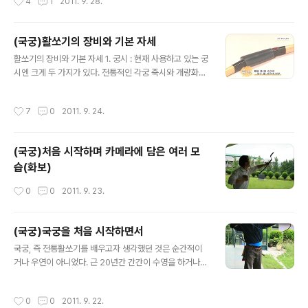
4
1
2011. 9. 28.
ㅠㅠ, 손가락이 빠지는 줄 알았습..
가 선다라고 표현한다. 제대로 된 궁체를 갖추기 위해선 발
끝부터 시작해 고개의 방향까지 하나하나 유념하면서 자세
의 틀을 바로잡아야 한다. 먼저 발의 모양은 비정비팔, 즉
(국궁)활쏘기의 장비와 기본 자세
정자도 아니고 팔자도 아니게 서야 하는데 우궁(오른손잡
글 내용
이)이라면 왼쪽 발 끝을 과녁쪽으로 향하되 약간 안으로 당
활쏘기의 장비와 기본 자세 1. 궁시 : 현재 사용하고 있는 궁
기고 오른쪽 발은 45도 정도로 하여 어깨넓이 만큼 벌리고
시엔 크게 두 가지가 있다. 전통적인 각궁 죽시와 개량화된
선다. 양궁은 과녁과 일직선 상에 양발을 나란히 하여 화살
카본활 카본화살이 그것이다. 카본궁카본시에 대해 어떤
을 쏘지만 국궁은 그렇지 않다. 정확성이 떨어진다고 하는
장비들이 있나 알아본다. 활 화살 깍지 전통 궁대 등이 있
작성시간
7
0
2011. 9. 24.
데 활의 구조 때문인지 전통의..
다. 활채에 시위를 거는 것을 '활을 얹는다' 라고 표현하고,
활채에서 시위를 벗겨 내는 것을 두고 '활을 부린다' 라고
말한다. 2. 활의 부분별 명칭 윗장 : 활의 가운데인 한통(줌)
(국궁)처음 시작하며 카메라에 담은 여러 모
의 윗부분 아랫장 : 활의 가운데인 한통(줌)의 아랫부분 줌
습(화보)
통 : 활을 쏠 때 손으로 잡는 활 가운데 부분 출전피 : 활 옆
에 살이 닿는 곳에 붙인 가죽 고자 : 활의 양 끝머리 도고지 :
작성시간
0
0
2011. 9. 23.
시위에 심고를 맨 부분이 닿는 부분 심고 : 활시위를 걸기
위해 만들어 댄 원형가죽 절피 : 활 시위에 ..
(국궁)국궁을 처음 시작하면서
글 내용
국궁, 즉 전통활쏘기를 배우고자 생각했던 것은 순간적이
거나 우연이 아니었다. 근 20년간 간간이 수영을 하거나
산에 오른 것 말고는 딱히 해본 운동이 없었던 데다 이것들
마저 어지간히 부지런하지 않으면 지속하기 어렵다보니 뱃
작성시간
0
0
2011. 9. 22.
살은 나오고 체력은 떨어지는 상황을 맞게 된 것이다. 한 2