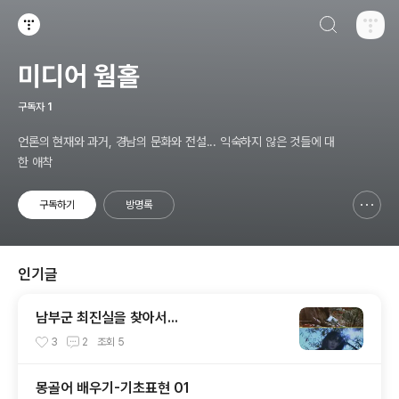
검색하기
티스토리
미디어 웜홀
구독자
1
언론의 현재와 과거, 경남의 문화와 전설... 익숙하지 않은 것들에 대
한 애착
구독하기
방명록
신고하기 레이어
열기
인기글
남부군 최진실을 찾아서...
3
2
조회
5
몽골어 배우기-기초표현 01