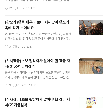
화살을 활에 얹어 시위를 당기게 됩니다. 하루 연습량이 많
이다. 그래서 만작을 취하면 화살촉이 줌손 안쪽으로 들어
은 신사는 아무래도 좀 일찍 화살을 쏘게 될 테고 하루에 1
작성시간
12
0
2012. 1. 11.
와버린다. 이러한 상황이..
시간 이내로 빈활을 당기며 연습을 한 사람은 그보다 오래
걸리겠지요. 나의 경우 사대에 올라서서 화살을 날릴 때까
지 걸린 시일이 50일 정도 걸렸습니다. 하루에 40분 정도
(활쏘기)활을 배우다 보니 새해맞이 활쏘기
연습을 할 시간이 없었던 데다 아침 일찍 다른 일이 있거나
옥에 티가 보이네요
회사 일이 급하면 바로 출근해야 했으니까요. 사범으로부
글 내용
터 농땡이 많이 친다고 핀잔도 많이 얻어먹었지요. 그러다
2012년 벽두, 김두관 도지사와 박완수 창원시장, 최충경
보니 나보다 늦게 입회한 사람 중에 먼저 사대에 선 사람이
창원상의 회장, 김학송 의원 등이 진해루에서 해맞이 활쏘
많습니다. 물론 현재 시수도 나보다 훨씬 좋고요. 시수란 명
기 퍼포먼스를 했습니다. (출처 : 경남도민일보) (출처 : 창
작성시간
3
0
2012. 1. 1.
중한 화살이 몇발이냐를 수치로 나타내는 말이죠. 신사라
원시) 평소 같았으면 예사로 보아 넘겼을 장면인데 활을 배
면 15발 중에 6발 정..
우다 보니 이 장면이 목에 가시처럼 걸리네요. 아무리 퍼포
먼스라고 해도 화살을 활에 얹는 법도 엉터리로 하였으니
(신사집궁)초보 활잡이가 알아야 할 집궁 자
이런 우사가 어디 있겠습니까? 손에 쥔 활이 양궁이라면 이
세(3)궁력 궁체잡기
해를 합니다. 하지만 국궁은 화살을 바깥쪽으로 얹어서 날
글 내용
린다는 것쯤은 국궁장에 한번이라도 다녀간 사람이라면 다
활을 처음 시작하는 사람에게 가장 중요한 훈련이 궁체잡
아는 사실. 그리고 시위(현)에 건 화살의 오늬도 위치가 제
기와 궁력쌓기가 아닐까 합니다. 궁체를 잡는 이유는 활을
각각이어서 중구난방이고 활의 재질이나 굵기로 보아 장직
쏘는 자세가 올바르게 습관이 들어야 사대에 서서도 흔들
작성시간
3
0
2011. 12. 31.
용 활은 아닐까 의심마저 되네요. 깍지와 쌈지를 하지 않은
림이 없고 안정된 자세로 시(화살)를 날려보낼 수 있기 때
것이야 활쏘기 시합을 하자..
문입니다. 또 궁력을 키워야 하는 이유는 활을 당겨 만작을
취했을 때 힘이 달려 호흡이 고르지 못하게 되거나 손이 떨
(신사집궁)초보 활잡이가 알아야 할 집궁 자
리거나, 혹은 몸이 활을 못이겨 고통을 느낀다면 시를 과녁
세(2)거궁원칙
까지 제대로 날려보낼 수 없기 때문입니다. 궁체를 바로 잡
글 내용