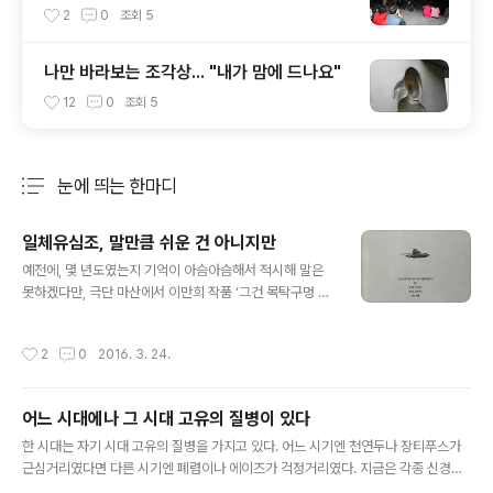
사랑받겠네
2
0
조회
5
나만 바라보는 조각상... "내가 맘에 드나요"
12
0
조회
5
눈에 띄는 한마디
분류 전체보기
주요 글 목록
일체유심조, 말만큼 쉬운 건 아니지만
글 내용
예전에, 몇 년도였는지 기억이 아슴아슴해서 적시해 말은
못하겠다만, 극단 마산에서 이만희 작품 ‘그건 목탁구멍 속
의 작은 어둠이었습니다’란 연극을 한 적이 있다. 그걸 보려
고 벼르고 별렀건만 결국 무슨 이유로 보지 못하고 말았다.
작성시간
2
0
2016. 3. 24.
작고한 김태성 씨가 등장했던 작품이었다. 그게 그렇게 아
쉽고 서운하고 해서 다음에 ‘목탁’ 공연이 있으면 봐야지 했
던 게 희한하게 그것도 시기가 지나고 나니 식어버린 라면
어느 시대에나 그 시대 고유의 질병이 있다
처럼 관심에서 멀어져버렸다. 최근에 다시 문화 관련 기사
글 내용
를 인터넷 여기저기서 뒤지게 되었는데, 물론 일 때문에,
한 시대는 자기 시대 고유의 질병을 가지고 있다. 어느 시기엔 천연두나 장티푸스가
‘목탁’이 눈에 들어왔다. 은근히 가슴에 불이 댕겨지더니 희
근심거리였다면 다른 시기엔 폐렴이나 에이즈가 걱정거리였다. 지금은 각종 신경증
곡이라도 읽어야겠다는 욕심이 발동했다. 도서관에 책이
이 근심거리다. 우리 사회에 언제부터인가 불안이란 말이 유행하고 있다. 불안이란