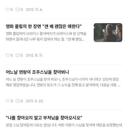
있었다. 이래서 도서관이 좋은 거다. 1년간 내가 책을 몇 권
말은 전통적으로 영혼의 허기를 가리키는 말이었다. 인간이 죽을 수밖에 없는 유한한
작성시간
0
0
2012. 11. 6.
읽는지 말고 빌리는지 통..
생명체이므로 불안은 인간의 운명으로 생각되곤 했다. 그러나 현재의 불안은 영혼의
허기라기보다 먹고 사는 것의 허기에 가깝다. - 정혜윤 CBS라이도 PD 10월호 59
쪽 이 시대 대표적 질병이 '불안'이라는 분석에 백퍼센트 공감하지는 않지만 부정할
영화 플립의 한 장면 "걘 꽤 괜찮은 애란다"
수 없는 사안임에 틀림없다. 그 불안이 사회문제화 되어 노인과 학생의 자살을 부추
글 내용
기고 사회는 치유보다 더 큰 경쟁 속으로 인간을 몰아넣음으로써..
영화 플립에서 브라이스 할아버지가 브라이스와 밤 산책을
하면서 잘려나간 나무 둥지 앞에서 하는 말. "갠 꽤 괜찮은
애란다. 어떤 사람은 평범한 사람을 만나고, 어떤 사람은 광
택 나는 사람을 만나고, 어떤 사람은 빛나는 사람을 만나지.
작성시간
0
0
2012. 8. 11.
하지만 모든 사람은 일생에 한 번 무지개같이 변하는 사람
을 만난단다. 네가 그런 사람을 만났을 때 더 이상 비교할
수 있는 게 없단다."
어느날 연왕이 조주스님을 찾아뵈니
글 내용
어느 날 연왕이 조주스님을 찾아 뵈오니, 조주스님이 나가지 아니하고 선상에 앉은
채로 영접하였습니다. 연왕의 장수가 그 소식을 전해 듣고 분격하여, 다음날 아침 일
찍 절에 가서 스님이 군주에 대한 오만함을 추궁하려고 하였습니다. 조주스님이 그
소문을 듣고, 그 장수가 온다는 말에 선상을 내려와 몸소 영접하였습니다. 그러니 그
작성시간
3
0
2011. 4. 20.
장수가 한편 놀라고 한편 의아하여, "당신은 왕이 와도 선상에서 일어나 맞이하지 않
는다고 들었는데, 오늘은 어째서 내가 오는 것을 보고 몸소 이렇게 영접합니까?" 하
니, 조주스님이 답하였습니다. "나는 하등인(下等人)이 오면 몸소 삼문(三門)에 나
"나를 찾아오지 말고 부처님을 찾아오시오"
와 영접하고, 중등인(中等人)이 오면 선상을 내려와서 영접하고, 상등인(上等人)이
글 내용
오면 선상에 앉아서 영접한다. 만일 그대가 대왕이라면 노..
성철 스님 법어집에 나오는 말입니다. 어떤 사람이 스님을 찾아와 대담을 요청했는데