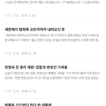
스님은 안거중임에도 만나서 얘길 나누었습니다. 그가 물었습니다. "스님을 뵈려면
삼천배를 해야 한다는데 어째서 그러합니까?" "흔히 삼천배를 하라 하면 나를 보기
위해 그런 줄 아는 모양인데 그렇지 않습니다. 승려라면 부처님을 대행할 수 있는 사
작성시간
2
0
2011. 3. 24.
람을 말하는데 내가 무엇을 가지고 부처님을 대행할 수 있겠나 하는 생각입니다. 아
무리 생각해봐도 내가 남을 이익도게 할 수는 없습니다. 그래서 내가 늘 말합니다. 나
를 찾아오지 말고 부처님을 찾아오시오. 나를 찾아와서는 아무 이익이 없습니다. 그
세존께서 법좌에 오르자마자 내려오신 뜻
래도 사람들이 찾아오지요. 그러며 ㄴ그 기회를 이용하여 부처님께 절하라, 하는 것
글 내용
이지요. 그래서 삼천배 기도를 시키는 것인데, 그냥 절만 하..
"세존께서 법좌에 오르자마자 내려오신 뜻이 무엇인지 결제 대중은 하안거 내내 잘
참구해보시기 바란다." 불교 선원이 오늘 28일로 하안거에 들면서 조계종 법전 종정
하신 말씀입니다. 이 말은 석가모니와 문수보살과의 일화에서 나온 것입니다. 일화를
간단히 소개하면 이렇습니다. '부처님이 법상에 올라가 앉자마자 문수보살이 설법을
작성시간
3
0
2010. 5. 29.
마치는 종을 치면서 "법왕의 법(法)이 여시(如是) 하나이다(부처님의 법이 이러하나
이다)"라고 말했고 이에 부처님이 즉시 자리에서 내려오셨다' 아마도 가섭의 염화미
소처럼 지혜가 가장 뛰어난 문수보살만이 세존과 나눌 수 있었던 대화로 말이 필요
한명숙 전 총리 재판-검찰과 변호인 기싸움
없는 법담(法談)이겠지요. 참선의 내공이 깊은 사람들끼리는 무언의 법담을 나눌 수
글 내용
있을 겁니다. 나도 그러하였으면 좋겠습니다. 아내와는 어느 ..
오늘치 경향신문 3면 '검찰-변호인단 팽팽한 기싸움' 기사 마지막 줄에 이런 문장이
있네요. "한편 변호인단이 곽 전 사장을 심문하면서 '증인'이라고 부른 반면 검찰은
'곽사장님'이라고 계속 불러 검찰 측의 다급한 심정을 짐작하게 했다." 검찰은 벌써부
터 한명숙 전 총리를 어찌 엮어볼까 하고 고심을 했던 것 같습니다. 곽사장이란 사람
작성시간
9
0
2010. 3. 13.
불러다 한 전 총리 손발 묶으려 단단히 별렀던 모양인데 공개된 재판에서 곽 씨가 진
술을 검찰에서 했던 거랑 다르게 하자 아마 속이 타들어 갔겠죠. 오죽하면 "곽사장
님"하고 말했을까 안 봐도 그림이 그려집니다. 평소 검찰의 거만한 태도 "증인!"하면
발톱을 오므렸다 폈다 한 대통령