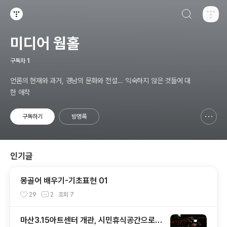
검색하기
티스토리
미디어 웜홀
구독자
1
언론의 현재와 과거, 경남의 문화와 전설... 익숙하지 않은 것들에 대
한 애착
구독하기
방명록
신고하기 레이어
열기
인기글
몽골어 배우기-기초표현 01
29
2
조회
7
마산3.15아트센터 개관, 시민휴식공간으로