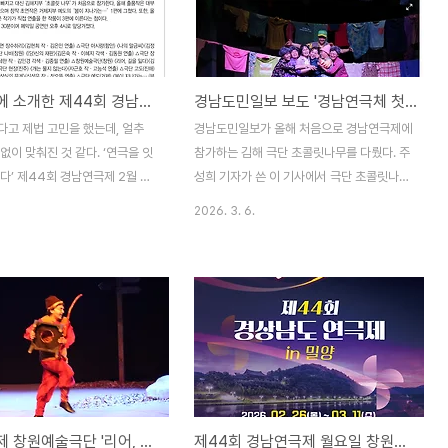
 5학년 6학년 담임을 맡았던
날이 겹쳐 녹음을 했다.방송 시간대가 최종
 때문이다. 상상력 하나만으로도
드레스 리허설 중이라서 듣질 못했다.게다가
고 은하계에도 들락거리던 나였
내 폰으로 동영상 촬영을 하고 있었으니 더더
도 따지지도 않고 나는 최현길 쌤
욱 내 방송을 들을 방법도 없었다. 몽골 볼도
시민시대에 소개한 제44회 경남연극제 소식
경남도민일보 보도 '경남연극체 첫 참가 극단 초콜릿나무'
생의 먼 동생 쯤 될 거라고 생각
삼촌의 둘째 아들 에르뜨네가 짝지 오요카랑
, 최현길 쌤의 국어 가르치는 모
함께 우리집으로 놀러 왔다.어제는? 벌써 열
다고 제법 고민을 했는데, 얼추
경남도민일보가 올해 처음으로 경남연극제에
글학회 저명인사처럼 보였거든. 내
두 시가 지나버렸군. 지난 일요일엔 남해 여
없이 맞춰진 것 같다. ‘연극을 잇
참가하는 김해 극단 초콜릿나무를 다뤘다. 주
아하..
행을 함께 떠났고 오늘..
다’ 제44회 경남연극제 2월 26
성희 기자가 쓴 이 기사에서 극단 초콜릿나무
1일 밀양아리랑아트센터 대‧소공연
에 대해 많이 알게됐다.으뜸씨가 초콜릿나무
2026. 3. 6.
 경상남도연극제가 2월 26일부
상임연출로 정착했구나. 이번 출품작 을 직접
1일까지의 일정으로 밀양아리랑아
쓰기도 했으니 작가로서도 입지를 굳히는 작
소공연장에서 ‘연극을 잇다 밀양을
업이었겠다. '초콜릿나무'라는 이름은 "먹으
기치를 걸고 화려하게 펼쳐진다.
면 행복해지는 초콜릿처럼 연극 하는 사람,
는 도내 11개 지부에서 14개
보는 사람이 행복해지길 바라는 희망이 담겼
한다. 참가 극단의 수는 지난해와
다"고 한다. 2011년 창단해 그동안 아동극
는 함양지부 ‘문화모임 광대’가
위주로 활동했다. 잠시 공백이 있었다는구만.
김해지부 ‘초콜릿 나무’가 처음
2019년에 와서 정주연 대표와 김진옥, 최나
다. 올해 출품작은 대부분 기성
연, 정으뜸이 의기투합해 본격적인 활동을 시
경남연극제 창원예술극단 '리어, 길을 잃다' 리허설
제44회 경남연극제 월요일 창원예술극단 '리어, 길을 잃다' 공연
루어졌으며 창작 초연작은 거제
작했는데, 2020년부터 연극, 아동극, 문화예