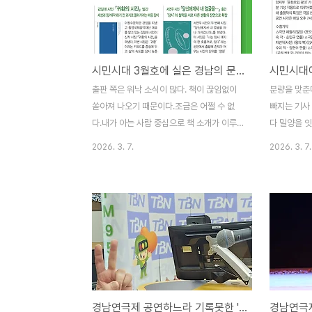
95% 이상의 성적을 보인 반면 챗지피티는
토성초등학교
정확도 5% 안되는 결과물을 추출한데서 결
'최현길' 쌤
정적인 판단을 하게 됐다. 해서 챗지피티는
달나라도 가
해제하고 제미나이로 갈아탔다. 그러면서 제
던지라 묻지
시민시대 3월호에 실은 경남의 문학출판 소식
미나이에 요구할 수 있는 그림체를 50개 만
이 최현배 선
들어보랬더니 이렇게 제시해준다. 이것만 해
했다. 왜냐면
출판 쪽은 워낙 소식이 많다. 책이 끊임없이
분량을 맞춘
도 다양한 그림체를 구사할 수 있으니 충분하
습이 꼭 한
쏟아져 나오기 때문이다.조금은 어쩔 수 없
빠지는 기사 
다. 그동안 제미나이에서 생성한 그림..
가 국어를 좋
다.내가 아는 사람 중심으로 책 소개가 이루
다 밀양을 잇
어진다. (출판)안웅 시인 선에 대하여> 출간
일~3월 1
2026. 3. 7.
2026. 3. 7.
다섯 번째 시집…경남시인선 258번째 시리
장 제44회
즈 의령출생으로 마산문인협회와 부산문인협
터 3월 1
회에 소속해 활동하고 있는 안웅 시인이 자신
트센터 대‧
의 다섯 번째 시집 선(線)에 대하여>를 펴냈
잇다’라는 
다. 이 시집은 총 5부로 구성되어 있는데, 1부
이번 연극제에
‘선에 대하여’에는 여백‧그리움‧벽‧바람과 같
극단이 참가
은 단어들이 말해주듯 관계와 감정의 경계선
같지만, 올해
관찰하는 시각이 많이 담겼다. 2부 ‘즐거운
빠지고 대신 
아픔’에선 생활의 쓸쓸함과 웃음, 체념을 느
으로 참가한
경남연극제 공연하느라 기록못한 '주간경남뉴스픽' 이제야
낄 수 있다. 3부 ‘그래서 행복한가요’의 시들
작품으로 이