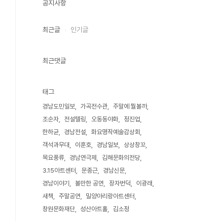
공지사항
최근글
인기글
최근댓글
태그
경남도민일보
가곡전수관
주말에 뭘볼까
조순자
전설텔링
오동동야화
정진업
한하균
경남전설
화요명작예술감상회
객석과무대
이훈호
경남일보
상상창꼬
목요풍류
경남연극제
김해문화의전당
3.15아트센터
문종근
경남신문
경남이야기
볼만한 공연
장자번덕
이광래
새책
주말공연
밀양아리랑아트센터
창원문화재단
성산아트홀
김소정