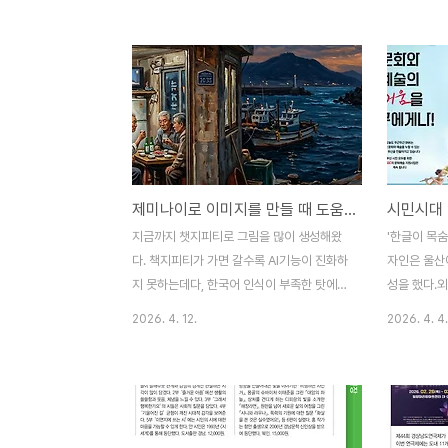
12월 6일 LH아트프렌즈 지원을 받아 공연을
문학(출판)
올렸고, 올해 4월 25일 창원고향의봄 예술
주로 경남의
제, 5월 16일 밀양아리랑연극제에 순서대로
루자.홍보 
세 번을 연거푸 무대에 올랐다.무대에 오르는
자. 이 원칙
횟수가 거듭될수록 시니어클럽 배우들의 연
지역의 작은
기력은 늘어났고 최근 밀양아리랑연극제에선
면서 한 달
금자 역을 맡은 윤복희 선생께서 연기상 은상
곳이 별로 없
을 받는 영예도 얻었다.연극은 단지 무대에
나도 괜찮은
제미나이로 이미지를 만들 때 도움되는 그림 스타일 50가지
서는 재미만 있는 것이 아니다. 배우고 연습
보도하는 건
하는 과정이 매력 있는 장르의 예술이다. 대
활할 때 음악
지금까지 챗지피티로 그림을 많이 생성해왔
'한글이 목숨
사 한 마디, 움직임 하나에서 새로운 것을 발
은 그다지 
다. 책지피티가 가면 갈수록 AI기능이 진화하
자인은 울산
견하는 재미가 있..
쪽 예술인은 
지 못하는데다, 한국어 인식이 부족한 탓에
성을 했다.
종종 엉뚱한 결과물을 도출해 불편했다. 그것
년 때부터 
2026. 4. 12.
2026. 4. 4.
도 다른 AI 프로그램보다 비싸게 사용하는데
됐고 결국 
도 그랬다. 해서 제미나이로 갈아탔다. 제미
원인이기도 
나이가 마음에 드는 것은 손글씨를 찍은 사진
지금 생각하
물에서 텍스트를 추출해봤는데, 문맥을 정확
이지가 않아
하게 읽어 결과물을 생성해내면서 정확도
입을 열었으니