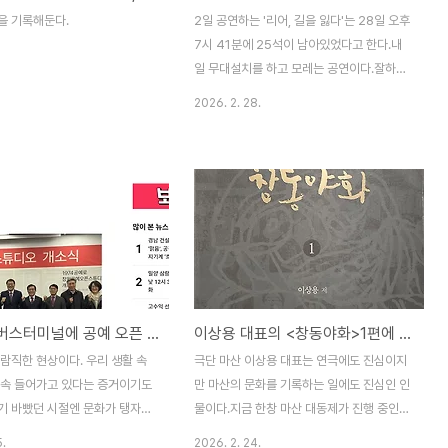
‘봄이 지나가는…’ 1편에 그쳤다.
술교육 분야에서 활동을 하고 있다. 아주 빠
을 기록해둔다.
2일 공연하는 '리어, 길을 잃다'는 28일 오후
출품작의 특징은 극을 쓴 작가가
른 속도로 정착하고 성장하는 것 같다. 그리
7시 41분에 25석이 남아있었다고 한다.내
.
고 이번 작품 은 ..
일 무대설치를 하고 모레는 공연이다.잘하면
매진도 되겠다만 배우들이 매일같이 연습을
2026. 2. 28.
했던만큼 멋진 무대를 보여줄 것이다. 유목민
리어 (리어 길을 잃다) – 작의 김수미 죽음 이
후 나는 누구로 기억 될 것인가? 이 질문 앞에
누구나 자유롭긴 싶지 않다. 내가 나 임을 스
스로 증명해야 되는 시대에 살고 있는 우리는
존재를 증명하기 위한 욕망으로 길 위에 선
다.그 길 위에서 인간은 집을 짓고 스스로 허
문다. 돈, 명예, 사랑을 욕망하며 살지 않는 것
이 가능할까? 리어에게 길은 욕망을 실현하
창원종합버스터미널에 공예 오픈 스튜디오가 문을 열었다는데
이상용 대표의 <창동야화>1편에 실린 대동제 이야기
는 길이었다. 하지만 그 길은 배신과 배반에
몸서리를 치는 길이기도 하고, 자괴감에 자신
람직한 현상이다. 우리 생활 속
극단 마산 이상용 대표는 연극에도 진심이지
이 무너지는 길이기도 하고, 자식을..
속속 들어가고 있다는 증거이기도
만 마산의 문화를 기록하는 일에도 진심인 인
기 바빴던 시절엔 문화가 탱자탱
물이다.지금 한창 마산 대동제가 진행 중인
사람들의 놀음으로 비치기도 했었
데, 오는 28일엔 마산문화센터 시민극장에서
5.
2026. 2. 24.