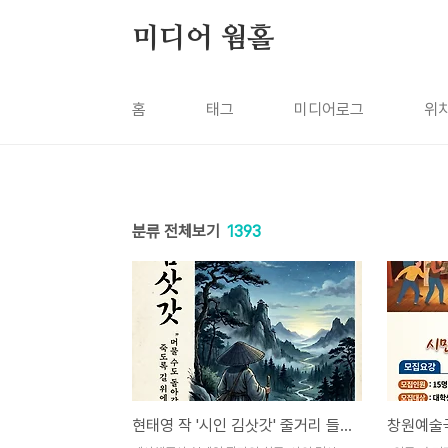
본문 바로가기
미디어 웜홀
홈
태그
미디어로그
위
분류 전체보기
1393
현태영 작 '시인 김삿갓' 줄거리 들여다 보니...