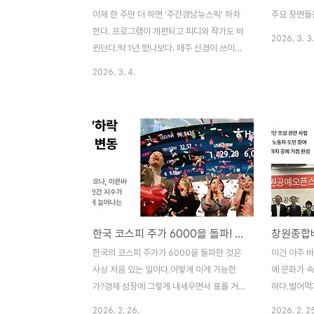
은 사회적 질문을 담았다. 4부 ‘기울어진 길’
지부 예도의 
이제 한 주만 더 하면 '주간경남뉴스픽' 하차
주요 장면들
균형이 깨진 시대적 감각을 보여준다. 5부
또한, 올해 
한다. 프로그램이 개편되고 피디와 작가도 바
2026. 3. 3.
‘이면지..
직접 연출을.
뀐단다.딱 1년 했나보다. 매주 신경이 쓰이긴
했는데... 잘 놀았다.사진은 지난주 금요일 녹
2026. 3. 4.
음하면서 인증샷 찍은 것이다. 작년 경남연극
제 때도 하필 공연날 방송이 걸리더니, 이번
에도 공연날 방성이 겹쳐 이렇게 녹음을 하게
되었다.1. 오늘은 어떤 이슈를 준비하셨나요?
오는 4월이면 도내 18개 시군 공중보건의사
절반 가까이가 복무기간 만기로 공공의료기
관을 떠나게 되는데요, 경남 의료취약지에 비
상이 걸렸다는 소식하고최근 건설 경기 침체
로 경남지역 종합건설사들의 자진 폐업이 14
한국 코스피 주가 6000을 돌파! 정치가 바로 서니 경제도 바로 선다
년 만에 최고치를 기록하는 바람에 건설업계
에 위기감이 계속 커지고 있다는데이 두 가지
한국의 코스피 주가가 6000을 돌파한 것은
이건 아주 바
를 짚어보도록 하겠습니다. 2. 알겠습니다.
사상 처음 있는 일이다.어떻게 이게 가능한
에 문화가 
그럼 먼저 공..
가?경제 성장에 그렇게 내세우면서 표를 거
하다.벌어먹
둬갔던 보수정권 시절 경제가 얼마나 성장했
자 게으런 
2026. 2. 26.
2026. 2. 2