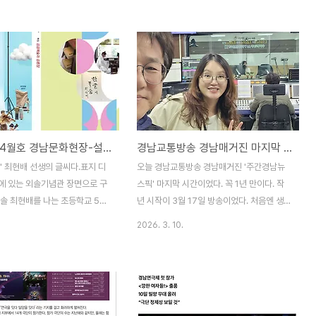
을 가능한한 골고루 싣자.공연은
넣어서 번역하게 했는데, 의외로 잘 나온 것
 예술인과 예술단체의 작품을 다
같다. 이거, 영어 공부도 되네 싶은 생각까지
차원에서 예고 기사를 중심으로 싣
들었다. 재미 삼아 내 작품 모두를 영문으로
 때문에 다루지 못한 공연이 많다.
번역해 기록해두는 것도 의미있는 일이겠다
 공연 단체들이 소극장 공연을 하
싶다. 아, 몽골어로도 되려나? Unknown
이나 전에 보도자료를 마련해놓는
Feelings (모를 일이야)By Jeong
기 때문.출판은 시간이 조금 지
Hyeon-su"Yamakko,I’m taking a
데, 공연과 전시는 시간 지나서
leave on the third Saturday of
시민시대 4월호 경남문화현장-설미정 라상호 이순행 원종태 최문석 김근하
경남교통방송 경남매거진 마지막 방송에 에르뜨네 처남 부부 함께 하다
 의미가 없기 때문이니까. 기자생
October.Think about what you want
도 담당했었는데, 사실 음악 쪽
to eat in advance.I’ll stop by..
' 최현배 선생의 글씨다.표지 디
오늘 경남교통방송 경남매거진 '주간경남뉴
깊이 들어가지 못했다.그래서 음악
에 있는 외솔기념관 장면으로 구
스픽' 마지막 시간이었다. 꼭 1년 만이다. 작
별..
외솔 최현배를 나는 초등학교 5학
년 시작이 3월 17일 방송이었다. 처음엔 생
좋아했다. 내가 국어를 좋아하게
방송이라 부담이다 싶었는데,의외로 생방송
2026. 3. 10.
인생의 큰 길을 기자로 방향잡게한
이 더 마음 편했던 것 같다.희곡을 쓰는 직업
하다. 그런데 그 원인의 원인이
이기도 하다 보니 방송대본도 그다지 어렵지
면, 참 해괴하고 얼척없고 논리적
않게 썼던 것 같다.1년이란 세월은 참 짧다.작
서 말하기 참 거시기한데, 그래도
년에도 경남연극제 공연 날이 방송날과 겹쳐
 한마디 내뱉는다면... 순전히
서 녹음을 했었는데,이번에도 공연날과 방송