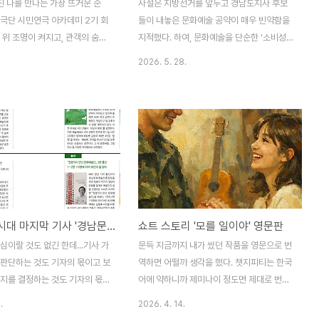
진 나를 만나는 가장 뜨거운 순
사설은 지방선거를 앞두고 경남도지사 후보
극단 시민연극 아카데미 2기 회
들이 내놓은 문화예술 공약이 매우 빈약함을
 위 조명이 켜지고, 관객의 숨소
지적했다. 하여, 문화예술을 단순한 '소비성
는 순간.평범했던 시민들은 배우
지출'이나 '시혜적 복지'로 보지 말고, 청년 유
2026. 5. 28.
의 이야기는 하나의 작품이 된다.
출을 막고 지역을 살리기 위한 '필수 투자'로
이 지난해 뜨거운 호응 속에 진
인식하여 관련 예산과 정책을 획기적으로 확
연극 아카데미가 올해 제2기 회
대해야 한다고 강력히 주장하고 있다. 김경수
섰다. 연극을 처음 접하는 시민
후보(현장 정책 및 경남문화예술진흥원 이전
 도전을 꿈꾸는 시니어 세대까지,
강조)와 박완수 후보(생애주기별 예술인 활동
의 주인공이 될 수 있는 특별한
지원 제시) 모두 나름의 공약을 내놨지만, 사
지난해 진행된 제1기 시민연극 아
설은 이것이 '문화의 시대에 걸맞지 않게 상
25년 6월 11일 첫 수업을 시작
대적으로 빈약하다'고 꼬집고 있다. 경남의
일 가요뮤지컬 ‘청춘 꽃 할매’ 공연
열악한 문화예술 예산 실태를 고발하고 있는
월간시민시대 마지막 기사 '경남문화현장' 사심 가득
쇼트 스토리 '모를 일이야' 영문판
성황리에 마무리됐다. 단순한 취미
데, '2023년 광역자치단체 문화예술 예산 현
 참가자들의 삶에 새로운 활력을
황'을 근거로 들며, 경남의 문화예술 예산 비
심이랄 것도 없긴 한데...기사 가
문득 지금까지 내가 썼던 작품을 영문으로 번
정이었다. 특히 1기 회원들 가운
율이 전체 예산 중 1.07%에 불과해 전국 광
 판단하는 것도 기자의 몫이고 보
역하면 어떨까 생각을 했다. 챗지피티는 한국
이..
역지자..
말지를 결정하는 것도 기자의 몫이
어에 약하니까 제미나이 정도면 제대로 번역
월간 시민시대 기사 작성을 위해
을 해주겠다는 호기심이 발동했다. 그래서 작
.
2026. 4. 14.
종의 원칙이 있다.공연과 전시,
품 중에서 그나마 짧은 소설 '모를 일이야'를