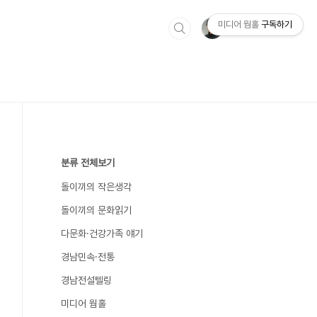
미디어 웜홀
구독하기
분류 전체보기
돌이끼의 작은생각
돌이끼의 문화읽기
다문화·건강가족 얘기
경남민속·전통
경남전설텔링
미디어 웜홀