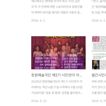
제시해주신 현태영 작가의 희곡 '시인 김삿
“연극, 숨겨
갓'의 극 전개에 따른 스토리라인과 등장인물
간”창원예술
의 캐릭터 분석을 정리한 내용은 다음과 같습
원 모집 무대
니다.1. 극 전개에 맞춘 스토리라인 (소제목별
리가 잦아드
2026. 6. 2.
2026. 6. 2.
정리)서장: 시인과 아들코러스들이 김삿갓의
가 되고, 삶
기박한 운명과 방황을 시로 읊으며 극이 시작
창원예술극단
됩니다.해설자 역할을 하는 노진이 김삿갓을
행했던 시민
구속했던 처절함에 대해 의문을 던집니다.주
원 모집에 나
막에서 아들 익균이 세 번째로 아버지를 찾아
부터 새로운
와 어머니의 절절한 한을 전하며 집으로 돌아
누구나 무대
가자고 애원하지만, 김삿갓은 젊은 날 짊어진
시간이다. 
짐이 너무 무거웠다며 거절합니다.제1장: 홍
카데미는 20
경래의 난과거 홍경래의 난 당시의 상황이 형
해 9월 20
창원예술극단 제2기 시민연극 아카데미 워크숍 회원 모집
상화됩니다. 선천방어사였던 할아버지 김익
을 끝으로 
순이 반란군에게 항복하여 역적으로 몰리고
활동을 넘어
2025년 창원예술극단의 제1기 시민연극 아
어찌 보면 사
가문이 멸문지화를 겪게 된 배경이 드러납니
불어넣은 과
카데미는 작년 6월 11일 시작해서 9월 20일
치가 있다고
다.노진의 대사를 통해, 이 ..
데 상당수는 
가요뮤지컬 '청춘 꽃 할매' 공연을 올리면서
도를 할지 
과정을 마쳤다.이후 1기 아카데미 회원들 상
다. 그동안 
2026. 5. 22.
2026. 5. 21
당수가 창원예술극단 시니어클럽으로 편성돼
세워놓은 일