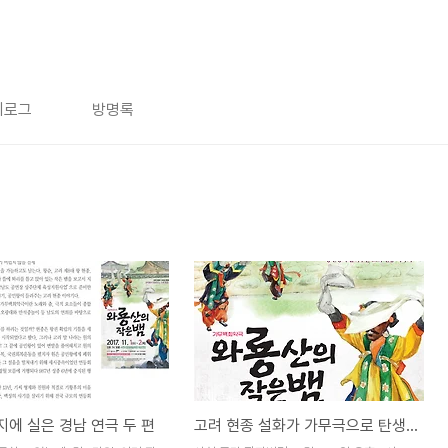
치로그
방명록
에 실은 경남 연극 두 편
고려 현종 설화가 가무극으로 탄생한 장자번덕의 '와룡산의 작은 뱀'