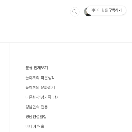
미디어 웜홀
구독하기
분류 전체보기
돌이끼의 작은생각
돌이끼의 문화읽기
다문화·건강가족 얘기
경남민속·전통
경남전설텔링
미디어 웜홀