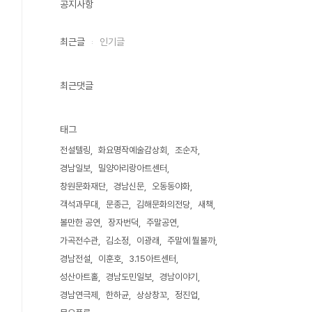
공지사항
최근글
인기글
최근댓글
태그
전설텔링
화요명작예술감상회
조순자
경남일보
밀양아리랑아트센터
창원문화재단
경남신문
오동동야화
객석과무대
문종근
김해문화의전당
새책
볼만한 공연
장자번덕
주말공연
가곡전수관
김소정
이광래
주말에 뭘볼까
경남전설
이훈호
3.15아트센터
성산아트홀
경남도민일보
경남이야기
경남연극제
한하균
상상창꼬
정진업