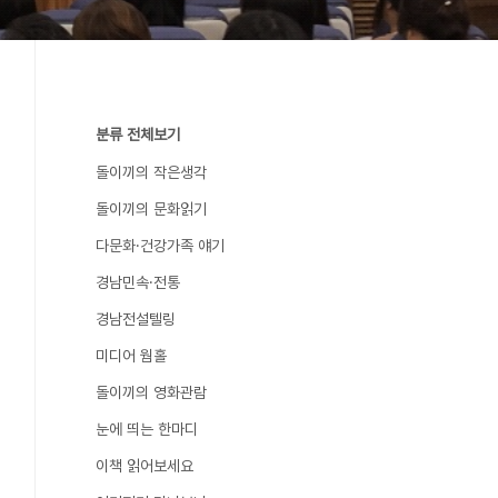
분류 전체보기
돌이끼의 작은생각
돌이끼의 문화읽기
다문화·건강가족 얘기
경남민속·전통
경남전설텔링
미디어 웜홀
돌이끼의 영화관람
눈에 띄는 한마디
이책 읽어보세요