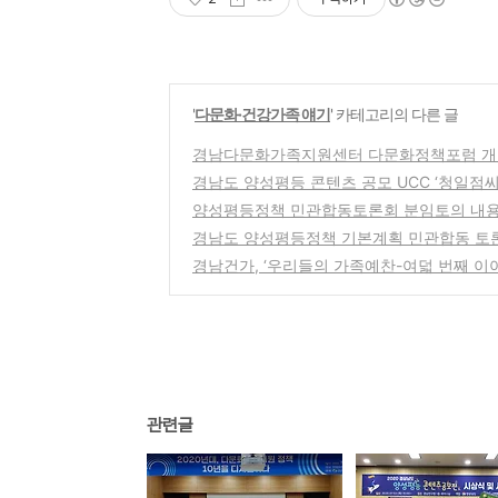
'
다문화·건강가족 얘기
' 카테고리의 다른 글
경남다문화가족지원센터 다문화정책포럼 개
경남도 양성평등 콘텐츠 공모 UCC ‘청일점씨
양성평등정책 민관합동토론회 분임토의 내용
경남도 양성평등정책 기본계획 민관합동 토
경남건가, ‘우리들의 가족예찬-여덟 번째 이
관련글