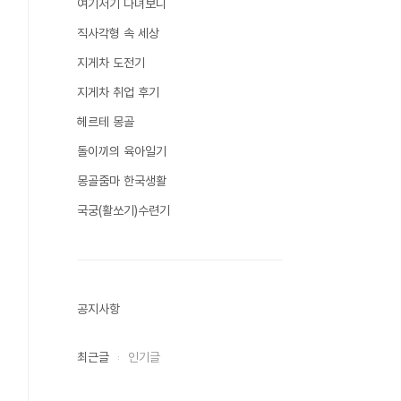
여기저기 다녀보니
직사각형 속 세상
지게차 도전기
지게차 취업 후기
헤르테 몽골
돌이끼의 육아일기
몽골줌마 한국생활
국궁(활쏘기)수련기
공지사항
최근글
인기글