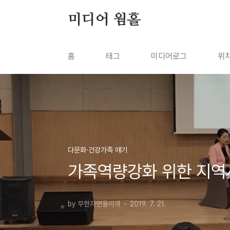
본문 바로가기
미디어 웜홀
홈
태그
미디어로그
위
다문화·건강가족 얘기
가족역량강화 위한 지역
by 무한자연돌이끼
2019. 7. 21.