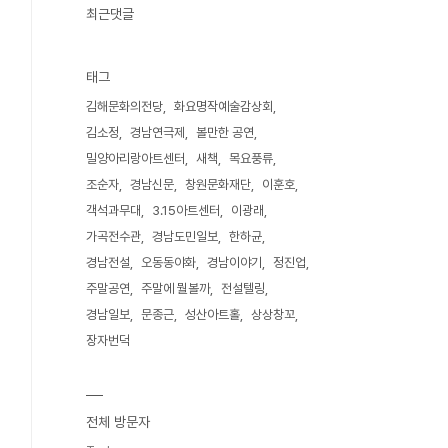
최근댓글
태그
김해문화의전당
화요명작예술감상회
김소정
경남연극제
볼만한 공연
밀양아리랑아트센터
새책
목요풍류
조순자
경남신문
창원문화재단
이훈호
객석과무대
3.15아트센터
이광래
가곡전수관
경남도민일보
한하균
경남전설
오동동야화
경남이야기
정진업
주말공연
주말에 뭘볼까
전설텔링
경남일보
문종근
성산아트홀
상상창꼬
장자번덕
전체 방문자