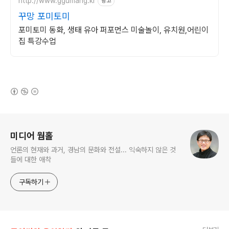
http://www.ggumang.kr
광고
꾸망 포미토미
포미토미 동화, 생태 유아 퍼포먼스 미술놀이, 유치원,어린이
집 특강수업
(새창열림)
로그 정보
미디어 웜홀
언론의 현재와 과거, 경남의 문화와 전설... 익숙하지 않은 것
들에 대한 애착
구독하기