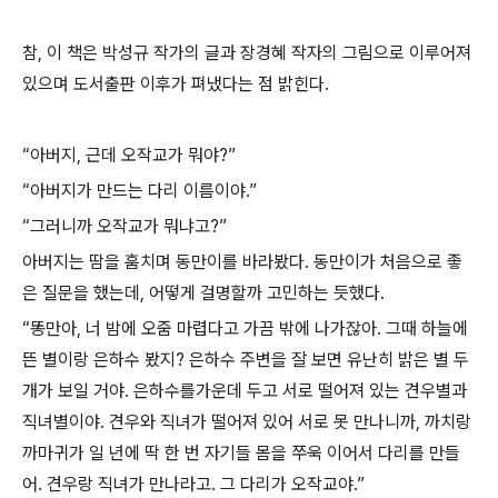
참, 이 책은 박성규 작가의 글과 장경혜 작자의 그림으로 이루어져
있으며 도서출판 이후가 펴냈다는 점 밝힌다.
“아버지, 근데 오작교가 뭐야?”
“아버지가 만드는 다리 이름이야.”
“그러니까 오작교가 뭐냐고?”
아버지는 땀을 훔치며 동만이를 바라봤다. 동만이가 처음으로 좋
은 질문을 했는데, 어떻게 걸명할까 고민하는 듯했다.
“똥만아, 너 밤에 오줌 마렵다고 가끔 밖에 나가잖아. 그때 하늘에
뜬 별이랑 은하수 봤지? 은하수 주변을 잘 보면 유난히 밝은 별 두
개가 보일 거야. 은하수를가운데 두고 서로 떨어져 있는 견우별과
직녀별이야. 견우와 직녀가 떨어져 있어 서로 못 만나니까, 까치랑
까마귀가 일 년에 딱 한 번 자기들 몸을 쭈욱 이어서 다리를 만들
어. 견우랑 직녀가 만나라고. 그 다리가 오작교야.”