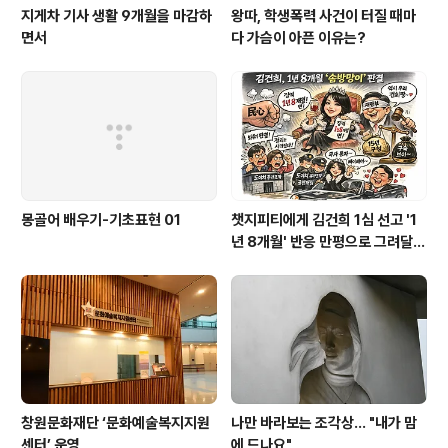
지게차 기사 생활 9개월을 마감하
왕따, 학생폭력 사건이 터질 때마
면서
다 가슴이 아픈 이유는?
몽골어 배우기-기초표현 01
챗지피티에게 김건희 1심 선고 '1
년 8개월' 반응 만평으로 그려달랬
더니
창원문화재단 ‘문화예술복지지원
나만 바라보는 조각상... "내가 맘
센터’ 운영
에 드나요"