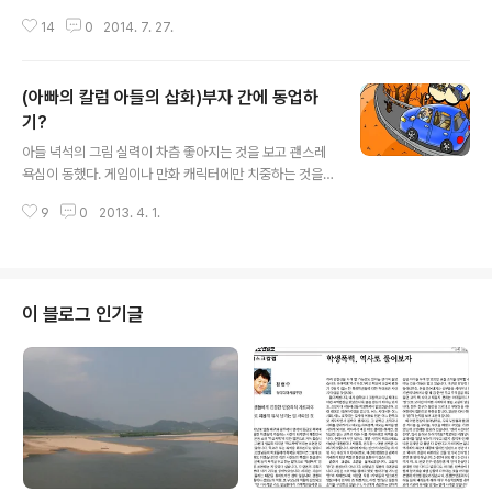
구성원으로, 큰 역할을 책임지고 맡을 수 있는 능력이 있다
서 그럴 것이다. 아이가 최고 좋아하는 것은 스펀지밥인가
는 게 인정받은 셈이겠지. 지원이는 이번 행사를 위해 책까
14
0
2014. 7. 27.
하는 애니메이션이다. 등장 캐릭터의 대사도 방정맞고 줄
지 읽었다. 책을 안 봐서 제..
거리도 정신이 없다. 폭력적인 장면도 예사로 나온다. 또 다
른 애니메이션도 마찬가지다. 남을 깎아내리는 대사에 자
(아빠의 칼럼 아들의 삽화)부자 간에 동업하
극적인 표현들... 어쨌든 아이에게 재미있는 요소는 갖춘 것
들이다. 별로 교육적이라는 생각이 들지는 않지만... 마냥
기?
글 내용
못 보게만 할 수는 없다. TV를 없애면 모를까... 한 달 정도
아들 녁석의 그림 실력이 차츰 좋아지는 것을 보고 괜스레
감춰뒀을 땐 아이가 핸드폰에 빠졌다. 핸드폰은 어떻게 할
욕심이 동했다. 게임이나 만화 캐릭터에만 치중하는 것을
수가 없어서 놔뒀더니 결국 책을 가깝게 하기 위한 전략은
막고자 하는 의도가 없는 것은 아니지만 글을 읽고 그 글에
실패로 돌아갔다. 도서관에서 아이가 읽을 만한 책을 빌려
9
0
2013. 4. 1.
맞는 그림을 그리는 연습이 나중에 자신에게도 큰 도움이
다주면 그래도 조금 ..
될 거라는 계산이 더 크게 작용했다. 아들은 아빠의 의도를
간파했음에도 제가 그리고 싶은 그리기보다는 아빠의 요구
를 받아들인다. 그래서 처음으로 시도했던 것이 예전에 썼
던 아빠의 칼럼에 삽화를 그려넣는 것이다. 처음에 글을 읽
이 블로그 인기글
고 그려준 삽화는 그야말로 자동차 디자인이었다. 도무지
글쓴이의 상황이나 감정이라고는 찾아보려야 찾을 수 없는
그림이었기 때문에 '빠꾸'했다. "아빠 글이 디자인 설명서
더냐?" 핀잔을 먹은 아들이 다시 그림을 그려왔다. 그것 역
시 밋밋했다. 청설모를 만난 글쓴..