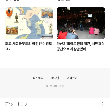
초교 사회과부도의 아전인수 영토
마산3.15아트센터 개관, 시민휴식
표기
공간으로 사랑받겠네
의안내
티스토리
로그인
고객센터
© Daum Corp.
6
0