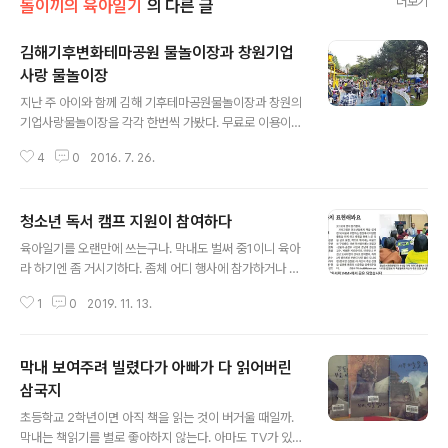
더보기
돌이끼의 육아일기
의 다른 글
김해기후변화테마공원 물놀이장과 창원기업
사랑 물놀이장
글 내용
지난 주 아이와 함께 김해 기후테마공원물놀이장과 창원의
기업사랑물놀이장을 각각 한번씩 가봤다. 무료로 이용이
가능한 물놀이장이어서다. 여름철 한시적으로 운영되는 곳
4
0
2016. 7. 26.
이다. 아이들이 놀기는 창원기업사랑물놀이장이겠는데, 어
른이 쉬기엔 김해기후변화테마공원이다. 창원은 물놀이 시
설이 잘 되어 있고, 김해는 송림 아래 그늘진 곳에서 아이들
청소년 독서 캠프 지원이 참여하다
이 노는 모습을 보면서 쉴 수 있는 구조여서 그렇다. 나는
글 내용
좀 이기적인 아빠라서 그런지 김해가 좋다. 창원에선 아이
육아일기를 오랜만에 쓰는구나. 막내도 벌써 중1이니 육아
들은 아이들 대로 놀고 우린 우리대로 멀리 떨어진 숲으로
라 하기엔 좀 거시기하다. 좀체 어디 행사에 참가하거나 이
와서 쉬었는데... 아이들 노는 모습을 못 보니 별 재미가 없
런 거 싫어하더니 엄마가 행사 도우미를 맡으니 어쩔 수 없
어서다. 그렇다고 땡볕에 서서 마냥 몇 시간이고 구경하기
1
0
2019. 11. 13.
이 시키는 대로 하는 것 같다. 역쉬 엄마의 능력은 아빠를
도 그렇고. 기록삼아 사진을 남긴다. 김해기후변화테마공
능가해. 11월 9~10일 거제 포로수용소 유적공원과 라마다
원 내 물놀이장. 김해기후변화테마공원 내 ..
스위츠 호텔에서 청소년 독서문화캠프가 열렸다. 윤은주
막내 보여주려 빌렸다가 아빠가 다 읽어버린
실장이 창원다문화도서관에서 근무할 때부터 알고 지내다
보니 이번 행사에 참여하게 된 것 같다. 예전엔 모든 게 나
삼국지
글 내용
를 통해 이루어졌는데 이젠 옆지기에게 바로 주문이 들어
초등학교 2학년이면 아직 책을 읽는 것이 버거울 때일까.
간다. 바람직한 일이다. 그만큼 옆지기도 한국 사회에서 한
막내는 책읽기를 별로 좋아하지 않는다. 아마도 TV가 있어