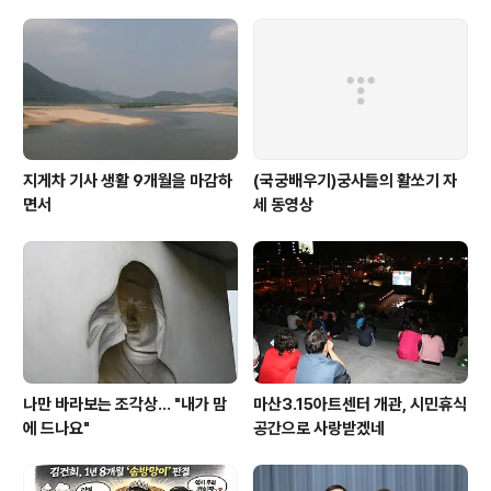
울방울 바람 타고 마당을 누비는 아이의 손짓을 피해 잡기
놀이를 즐기는 비눗방울 속에는 장난꾸러기 아빠 맘이 들
어있을까 노란 잔디, 노란 햇살 아이의 웃음을 실은 대왕 방
울 그런..
지게차 기사 생활 9개월을 마감하
(국궁배우기)궁사들의 활쏘기 자
면서
세 동영상
나만 바라보는 조각상... "내가 맘
마산3.15아트센터 개관, 시민휴식
에 드나요"
공간으로 사랑받겠네