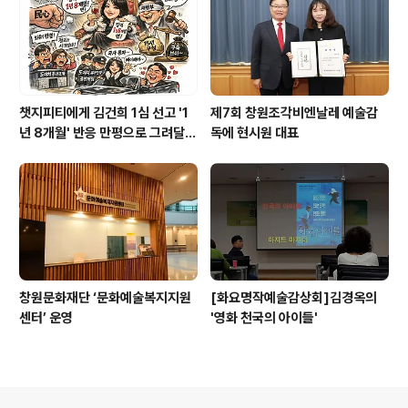
챗지피티에게 김건희 1심 선고 '1
제7회 창원조각비엔날레 예술감
년 8개월' 반응 만평으로 그려달랬
독에 현시원 대표
더니
창원문화재단 ‘문화예술복지지원
[화요명작예술감상회]김경옥의
센터’ 운영
'영화 천국의 아이들'