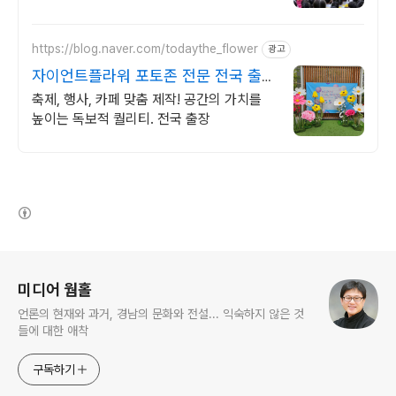
https://blog.naver.com/todaythe_flower
광고
자이언트플라워 포토존 전문 전국 출장
가능 클래스 모집
축제, 행사, 카페 맞춤 제작! 공간의 가치를
높이는 독보적 퀄리티. 전국 출장
(새창열림)
로그 정보
미디어 웜홀
언론의 현재와 과거, 경남의 문화와 전설... 익숙하지 않은 것
들에 대한 애착
구독하기