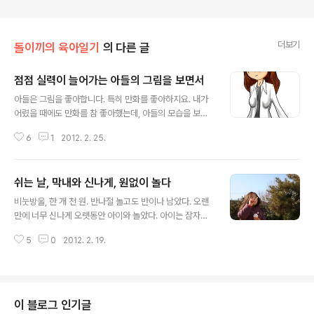
더보기
돌이끼의 육아일기
의 다른 글
점점 실력이 늘어가는 아들의 그림을 보면서
글 내용
아들은 그림을 좋아합니다. 특히 만화를 좋아하지요. 내가
어렸을 때에도 만화를 참 좋아했는데, 아들의 모습을 보면
아버지의 반대로 접어야 했던 기억이 되살아납니다. 초등
6
1
2012. 2. 25.
학교 5학년 때 '어깨동무'나 '새친구' 또는 만화방의 단행본
만화 등을 보면서 제법 따라 그리기도 하면서 좋아했는데
너무 만화에 빠지다 보니 아버지께서 내가 만화보는 것을
쉬는 날, 막내와 신나게, 원없이 놀다
금지시켰지요. 공부를 더 열심히 하라는 거였지요. 내가 너
글 내용
무 순종적인 성격을 지녀서 그런지 좋아하는 것을 포기하
비눗방울, 한 개 천 원. 반나절 놀고도 반이나 남았다. 오랜
고 말았답니다. 그래서일까요. 나는 아버지처럼 하기 싫은
만에 너무 신나게 오랫동안 아이와 놀았다. 아이는 잠자리
마음이 생겼나봅니다. 아들은 중학교 들어와서야 그림을
에 들기 전 아빠 귀에다 대고 비밀 이야기할 게 있단다. "아
좋아하게 되었습니다. 물론 초등학교 때에도 방과후 학교
5
0
2012. 2. 19.
빠, 나, 아빠한테 비밀 이야기할 게 있는데, 뭐냐면, 나, 아빠
미술부에 들어가 그림을 그리기 시작했지만 그렇게 그림에
사랑해." "아빠도 지원이 무지무지 사랑해." 어제 너무 신나
빠지진 않았는데 공부는 아무리 해도 안..
게 놀았나보다. 아홉시도 안 되어 눈이 감겼다. 늦게 퇴근한
엄마, 기다리지도 않고 둘이서 코하고 잠이 들어버렸다. 비
눗방울 속에는 무엇이 있을까 여섯 살 여자애가 후후 불어
이 블로그 인기글
낸 저 비눗방울 속에는 어떤 세상이 들어 있을까 까르르 방