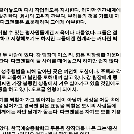
헝클어놓으며 다시 작업하도록 지시한다
.
하지만 인간세계에
 발견한다
.
회사의 고위직 간부다
.
부하들의 것을 가로채 자
서 다크엔젤은 흐뭇해하며 그에게 아부한다
.
이랄 수 있는 평사원들에겐 지옥이나 다름없다
.
그들은 절
 하고 저항해보기도 하지만 그들에겐 한계라는 커다란 벽
 두 사람이 있다
.
강 팀장과 미스 리
.
힘든 직장생활 가운데
해간다
.
다크엔젤이 둘 사이를 떼어놓으려 하지만 쉽지 않다
.
서 성추행범을 피해 달아난 곳은 여전히 도심이다
.
주택과 각
서로 괴롭히고 불만을 토해내며 살고 있다
.
강 팀장에게 행
어쩌면 가장 불행한 상황에서 겨우 살아가고 있을 것임에도
동을 하고 있다
.
오르골 인형이 되어서
.
기를 되찾아 가고 밝아지는 것이 아닐까
.
세상을 어둠 속에
 잃어가고 결국엔 밝은 표정을 되찾은 도시의 사람들에
어깨에는 하얀 날개가 돋는다
.
다크엔젤은 자기도 모를 기쁨
맡았다
.
한국예술종합학교 무용원 창작과를 나온 그는
‘
홍신