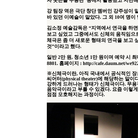
자 웃는돌 무용단
’
등에서 활동했고 지난해
강 팀장 역은 극단 창단 멤버인 강주성이 
바 있던 이예슬이 맡았다
.
그 외
10
여 명이
김소정 예술감독은
“
지역에서 연극을 하면
보고 싶었고 그중에서도 신체의 움직임으
체극은 좀 더 새로운 형태의 연극을 보고 
것
”
이라고 했다
.
일반
2
만 원
,
청소년
1
만 원이며 예약 시 최
8801.
홈페이지
: http://cafe.daum.net/we92
※
신체극이란
,
아직 국내에서 공식적인 장
씨어터
(physical theater)
에 해당하는 말이
강하게 드러나는 형태가 신체극이다
.
무용
음악극이라고 부를 수 있겠다
.
요즘 이렇게
점점 모호해지는 과정이다
.