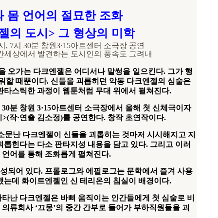
 몸 언어의 절묘한 조화
젤의 도시
그 형상의 미학
>
시
, 7
시
30
분 창원
3·15
아트센터 소극장 공연
간세상에서 발견하는 도시인의 풍속도 그려내
을 오가는 다크엔젤은 어디서나 말썽을 일으킨다
.
그가 행
로워할 때뿐이다
.
신들을 괴롭히던 악동 다크엔젤의 심술은
판타스틱한 과정이 웹툰처럼 무대 위에서 펼쳐진다
.
30
분 창원
3·15
아트센터 소극장에서 올해 첫 신체극이자
시
>(
작
·
연출 김소정
)
를 공연한다
.
창작 초연작이다
.
소문난 다크엔젤이 신들을 괴롭히는 것마저 시시해지고 지
괴롭힌다는 다소 판타지성 내용을 담고 있다
.
그리고 이러
몸 언어를 통해 조화롭게 펼쳐진다
.
구성되어 있다
.
프롤로그와 에필로그는 문학에서 즐겨 사용
했는데 화이트엔젤인 신 테리온의 침실이 배경이다
.
나타난 다크엔젤은 바삐 움직이는 인간들에게 첫 심술로 비
 의류회사
‘
끄몽
’
의 중간 간부로 들어가 부하직원들을 괴