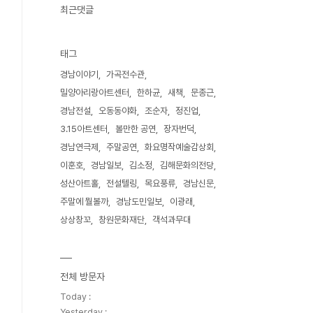
최근댓글
태그
경남이야기
가곡전수관
밀양아리랑아트센터
한하균
새책
문종근
경남전설
오동동야화
조순자
정진업
3.15아트센터
볼만한 공연
장자번덕
경남연극제
주말공연
화요명작예술감상회
이훈호
경남일보
김소정
김해문화의전당
성산아트홀
전설텔링
목요풍류
경남신문
주말에 뭘볼까
경남도민일보
이광래
상상창꼬
창원문화재단
객석과무대
전체 방문자
Today :
Yesterday :