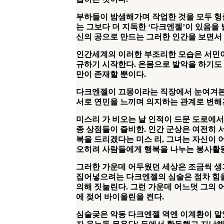
부하들이 밤샘해가며 작업한 것을 모두 
는 그보다 더 지독한
‘
다크엔젤
’
이 있음을
신의 공으로 만드는 그러한 인간을 보면
인간세계의 이러한 부조리한 모습은 서민
규하기 시작한다
.
온몸으로 발악을 하기도
만이 존재할 뿐이다
.
다크엔젤이 끄몽이라는 직장에서 눈여겨본
서로 연민을 느끼며 의지하는 관계로 변
미스리 가 비오는 날 인적이 드문 도로에
종 상점들이 즐비한
.
인간 군상은 여전히 
복을 드리겠다는 미스 리
,
그녀는 자신이 
오히려 사람들에게 행복을 나누는 봉사활
그러한 가운데 어두웠던 세상은 조금씩 생
집어넣으려는 다크엔젤의 심술은 점차 힘을
의해 짓눌린다
.
그런 가운데 어느덧 그의 
에 젖어 바이올린을 켠다
.
심술궂은 악동 다크엔젤 역엔 이계환이 