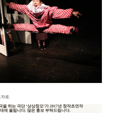
도자료.
극을 하는 극단
‘
상상창꼬
’
가
2017
년 창작초연작
무대에 올립니다
.
많은 홍보 부탁드립니다
.