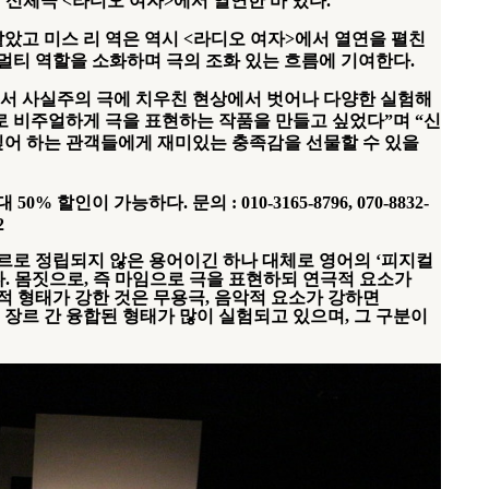
 신체극
<
라디오 여자
>
에서 열연한 바 있다
.
맡았고 미스 리 역은 역시
<
라디오 여자
>
에서 열연을 펼친
 멀티 역할을 소화하며 극의 조화 있는 흐름에 기여한다
.
서 사실주의 극에 치우친 현상에서 벗어나 다양한 실험해
로 비주얼하게 극을 표현하는 작품을 만들고 싶었다
”
며
“
신
싶어 하는 관객들에게 재미있는 충족감을 선물할 수 있을
대
50%
할인이 가능하다
.
문의
: 010-3165-8796, 070-8832-
2
르로 정립되지 않은 용어이긴 하나 대체로 영어의
‘
피지컬
다
.
몸짓으로
,
즉 마임으로 극을 표현하되 연극적 요소가
적 형태가 강한 것은 무용극
,
음악적 요소가 강하면
 장르 간 융합된 형태가 많이 실험되고 있으며
,
그 구분이