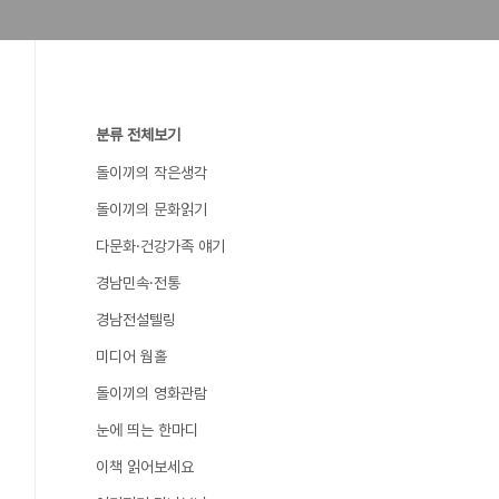
분류 전체보기
돌이끼의 작은생각
돌이끼의 문화읽기
다문화·건강가족 얘기
경남민속·전통
경남전설텔링
미디어 웜홀
돌이끼의 영화관람
눈에 띄는 한마디
이책 읽어보세요