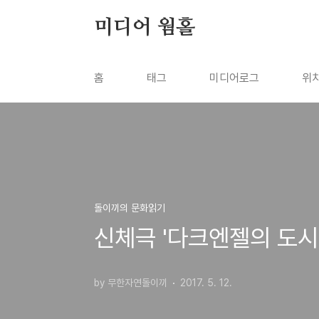
본문 바로가기
미디어 웜홀
홈
태그
미디어로그
위
돌이끼의 문화읽기
신체극 '다크엔젤의 도시
by 무한자연돌이끼
2017. 5. 12.