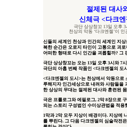
절제된 대사와
신체극
다크엔
<
극단 상상창꼬
13
일 오후
3
천상의 악동
‘
다크엔젤
’
이 인
신들의 세계인 천상과 인간의 세계인 지상
복한 순간은 오로지 타인이 고통으로 괴
어떠한 형태로 다시 인간을 괴롭힐까
?
그 
극단 상상창꼬는 오는
13
일 오후
3
시와
7
시
극단의 아홉 번째 작품인
<
다크엔젤의 도
<
다크엔젤의 도시
>
는 천상에서 악동으로 
루해지자 인간세상으로 내려와 사람들을 
한 상상의 무대는 절제된 대사와 훈련된 
극은 프롤로그와 에필로그
, 2
막
8
장으로 
되는 스토리 구성법인 수미상관법을 적용
1
막과
2
막 모두 지상이 배경이다
.
지상에 
를 뿌린다
.
그 다음 다크엔젤의 심술작전은
롭히는 것이다
.