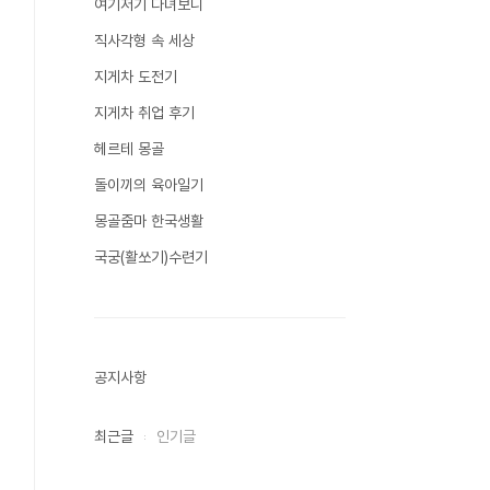
여기저기 다녀보니
직사각형 속 세상
지게차 도전기
지게차 취업 후기
헤르테 몽골
돌이끼의 육아일기
몽골줌마 한국생활
국궁(활쏘기)수련기
공지사항
최근글
인기글