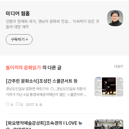
로그 정보
미디어 웜홀
언론의 현재와 과거, 경남의 문화와 전설... 익숙하지 않은 것
들에 대한 애착
구독하기
더보기
돌이끼의 문화읽기
의 다른 글
[간추린 문화소식]조성진 스쿨콘서트 등
글 내용
경남도민일보 문화면 머릿기사. ○…경남도민일보 최환석
기자가 지난 6일 통영국제음악재단서 열린 '스쿨콘서트'를
보고 리뷰를 적었다. 이번 콘서트는 천소년의 눈높이에 맞
4
0
2017. 5. 8.
춰 연주한 공연으로 드뷔시의 '베르가마스크 모음곡'과 '어
린이 차지', 그리고 쇼팽의 '폴로네이즈 작품번호 53'을 들
려줬다. 러닝타임 1시간. 아쉬워하는 학생들의 표정을 최
[화요명작예술감상회]조숙경의 I LOVE 뉴
가자가 스케치했다. 워낙 유명한 연주자이다 보니 경남신