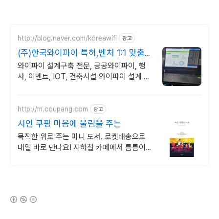
http://blog.naver.com/koreawifi
광고
(주)한국와이파이 특허,벤처 1:1 맞춤
상담 및 견적
와이파이 설계구축 전문, 공공와이파이, 행
사, 이벤트, IOT, 건축시설 와이파이 설계 구
축 프로모션 전문회사, 팝업스토어 등 다수
레퍼런스 보유
http://m.coupang.com
광고
시인 쿠팡 마음에 울림을 주는
묵직한 위로 주는 미니 도서. 로켓배송으로
내일 바로 만나요! 지하철 카페에서 틈틈이
읽기 좋은 책. 삶의 지혜 얻어요.
(새창열림)