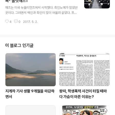
문도 공연리뷰를 보도했다. 온라인 티켓 예매 79초 만에
욕- 올댓재즈1
글 내용
매진, 1200석 관객의 환호를 스케치했고 이준희 기자는
재즈는 미국 뉴올리언즈에서 시작했다. 흑인노예가 많았던
첫 연주곡에 대해 "리드미컬하면서도 유려했다. 풍부한 장
곳이다. 그러면서 백인과 흑인이 많이 어울려 살았다. 프랑
식음과 다채로운 리듬, 숨쉴 틈 없이 이어지는 16분 음표의
스 출신 남자와 흑인 여성 사이에 아이가 태어났다. 크레올
빠른 음형에 관객들은 숨소리까지 죽였다." ○…오는 11일
4
0
2017. 5. 2.
이라고 한다. 몸 속에 음악적 DNA가 잠재됐다. 그게 블루
오후 7시 30분. 마산 가..
스와 스윙으로 나타난다. 우리 음악은 호흡에 의한 음악이
다. 서양은? 맥박에 기초한 음악이다. 서양음악은 1, 2, 3,
4 박자를 맞춰 한다. 메트로놈을 끼고 음악공부를 한다. 재
즈, 대중음악은 레게, 박자에 의한 음악이다. 서양이라 함
이 블로그 인기글
은? 유럽이다. 유럽적 요소는 재즈에서 찾아볼 수 없다. 화
성은 서양음악에서 온 것이다. 재즈의 구성요소 즉흥연주,
아메리칸 아프리칸 피처, 재즈이지엄, 화성. 즉흥연주 파트
를 솔로라고 한다. 색소폰, 트럼펫, 기타, 클라리넷 등도 솔
로를 한다...
지게차 기사 생활 9개월을 마감하
왕따, 학생폭력 사건이 터질 때마
면서
다 가슴이 아픈 이유는?