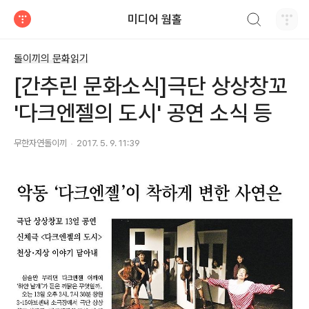
검색하기
미디어 웜홀
티스토리
돌이끼의 문화읽기
[간추린 문화소식]극단 상상창꼬
'다크엔젤의 도시' 공연 소식 등
무한자연돌이끼
2017. 5. 9. 11:39