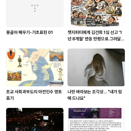
몽골어 배우기-기초표현 01
챗지피티에게 김건희 1심 선고 '1
년 8개월' 반응 만평으로 그려달랬
더니
초교 사회과부도의 아전인수 영토
나만 바라보는 조각상... "내가 맘
표기
에 드나요"