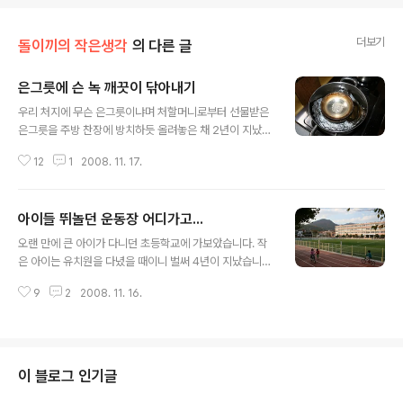
더보기
돌이끼의 작은생각
의 다른 글
은그릇에 슨 녹 깨끗이 닦아내기
글 내용
우리 처지에 무슨 은그릇이냐며 처할머니로부터 선물받은
은그릇을 주방 찬장에 방치하듯 올려놓은 채 2년이 지났습
니다. 그러다 어느날 호사스런 그릇이라도 있는 것인데 쓰
12
1
2008. 11. 17.
자 싶어서 꺼냈더니 녹이 가득 슬었더군요. 인터넷을 뒤졌
더니 은박지와 함께 넣어서 물을 데우면 녹이 제거된다고
하기에 따라했습니다. 녹이 없어지기는커녕 작은 은잔만
아이들 뛰놀던 운동장 어디가고...
갈라지고 말았습니다. 그런데 요즘 금방엔 은을 닦는 크림
글 내용
은 팔지 않더군요. 대여섯군데는 들렀는데 어느곳에도 팔
오랜 만에 큰 아이가 다니던 초등학교에 가보았습니다. 작
지 않았습니다. 인터넷 쇼핑몰에 보니 5000원 정도 하는
은 아이는 유치원을 다녔을 때이니 벌써 4년이 지났습니
은녹제거 크림이 있더군요. 주문을 할까하다가 치약으로도
다. 작은 아이가 학교 축구부에서 방과후 활동을 하는지 아
은녹을 제거할 수있다니 한번 해보자 싶었습니다. 인터넷
9
2
2008. 11. 16.
빠에게 자신의 축구실력을 보여주고 싶다고 해서 학교에서
에서 얻은 정보로는 치약으로 닦을 경우 은의 표면이 거칠
가까운 시내에서 시장도 볼겸 큰 아이 예전에 다니던 학교
어질 수 있다는 내용이 있지만 은박지로 하다가 작은..
로 놀러갔습니다. 그런데 학교는 많이 변해있었습니다. 학
교에 들어서자 초록색 잔디에 나무색 트랙이 먼저 눈에 들
어왔습니다. 큰 아이가 "야, 학교 많이 변했네."하며 감탄했
이 블로그 인기글
습니다. 자신이 옛날에 다니던 학교가 이렇게 멋지게 변한