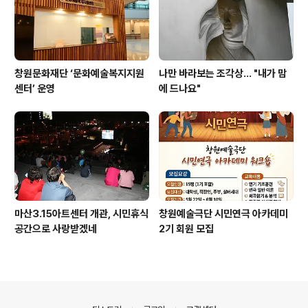
창원문화재단 ‘문화예술복지지원
나만 바라보는 조각상... "내가 맘
센터’ 운영
에 드나요"
마산3.15아트센터 개관, 시민휴식
창원예술극단 시민연극 아카데미
공간으로 사랑받겠네
2기 회원 모집
의안내