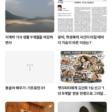
게 마음에 들었나 봅니다. 옛추억을 떠올리고 싶은지 먼저
혼자 학교를 한바퀴 돌고 싶다고 했습니다. 작은 아이와 나
도 '이게 웬 횡재냐' 싶은 생각이 들었습니다. 먼지가 풀풀
날리는 모래운동장이 아니라 잔디..
지게차 기사 생활 9개월을 마감하
왕따, 학생폭력 사건이 터질 때마
면서
다 가슴이 아픈 이유는?
몽골어 배우기-기초표현 01
챗지피티에게 김건희 1심 선고 '1
년 8개월' 반응 만평으로 그려달랬
더니