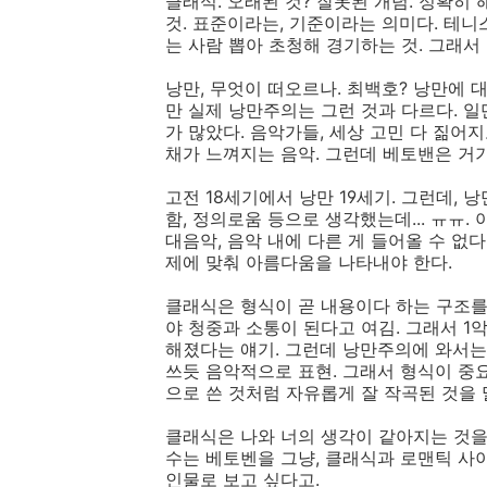
클래식. 오래된 것? 잘못된 개념. 정확
것. 표준이라는, 기준이라는 의미다. 테
는 사람 뽑아 초청해 경기하는 것. 그래서
낭만, 무엇이 떠오르나. 최백호? 낭만에 대
만 실제 낭만주의는 그런 것과 다르다. 일
가 많았다. 음악가들, 세상 고민 다 짊어지
채가 느껴지는 음악. 그런데 베토밴은 거
고전 18세기에서 낭만 19세기. 그런데, 낭
함, 정의로움 등으로 생각했는데... ㅠㅠ.
대음악, 음악 내에 다른 게 들어올 수 없다
제에 맞춰 아름다움을 나타내야 한다.
클래식은 형식이 곧 내용이다 하는 구조를
야 청중과 소통이 된다고 여김. 그래서 1악
해졌다는 얘기. 그런데 낭만주의에 와서는
쓰듯 음악적으로 표현. 그래서 형식이 중요
으로 쓴 것처럼 자유롭게 잘 작곡된 것을 
클래식은 나와 너의 생각이 같아지는 것을 
수는 베토벤을 그냥, 클래식과 로맨틱 사
인물로 보고 싶다고.