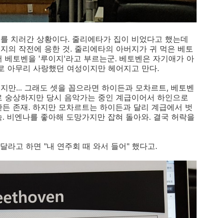
를 치러간 상황이다. 줄리에타가 집이 비었다고 했는데
지의 작전에 응한 것. 줄리에타의 아버지가 귀 먹은 베토
서 베토벤을 '루이지'라고 부르는군. 베토벤은 자기애가 아
으로 아무리 사랑했던 여성이지만 헤어지고 만다.
지만... 그래도 셋을 꼽으라면 하이든과 모차르트, 베토벤
로 숭상하지만 당시 음악가는 중인 계급이어서 하인으로
만든 존재. 하지만 모차르트는 하이든과 달리 계급에서 벗
숙. 비엔나를 좋아해 도망가지만 잡혀 돌아와. 결국 허락을
라고 하면 "내 연주회 때 와서 들어" 했다고.