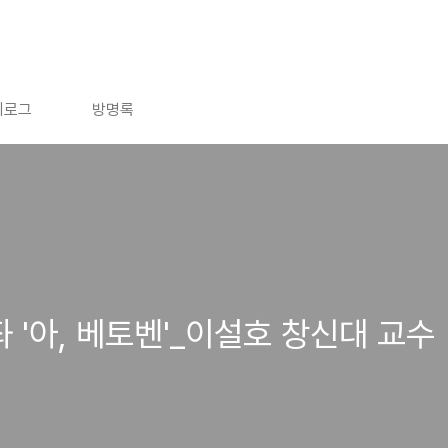
치로그
방명록
 '아, 베토벤'_이설호 창신대 교수