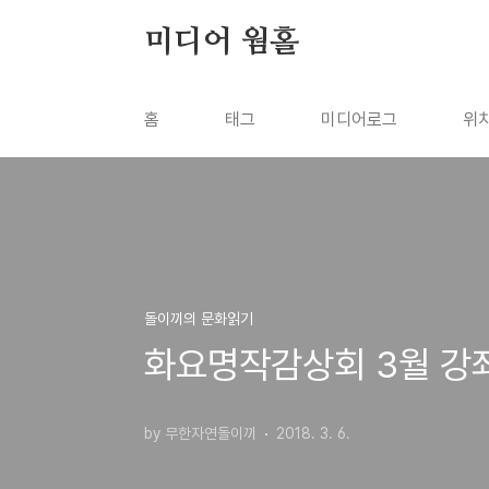
본문 바로가기
미디어 웜홀
홈
태그
미디어로그
위
돌이끼의 문화읽기
화요명작감상회 3월 강좌
by 무한자연돌이끼
2018. 3. 6.