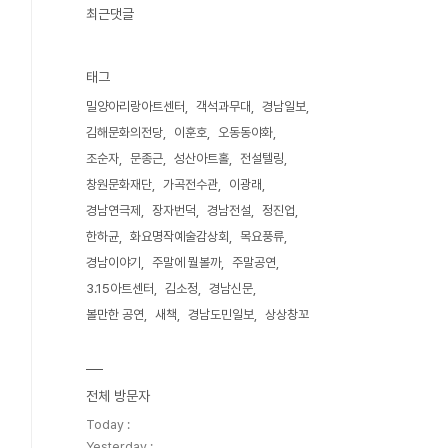
최근댓글
태그
밀양아리랑아트센터
객석과무대
경남일보
김해문화의전당
이훈호
오동동야화
조순자
문종근
성산아트홀
전설텔링
창원문화재단
가곡전수관
이광래
경남연극제
장자번덕
경남전설
정진업
한하균
화요명작예술감상회
목요풍류
경남이야기
주말에 뭘볼까
주말공연
3.15아트센터
김소정
경남신문
볼만한 공연
새책
경남도민일보
상상창꼬
전체 방문자
Today :
Yesterday :