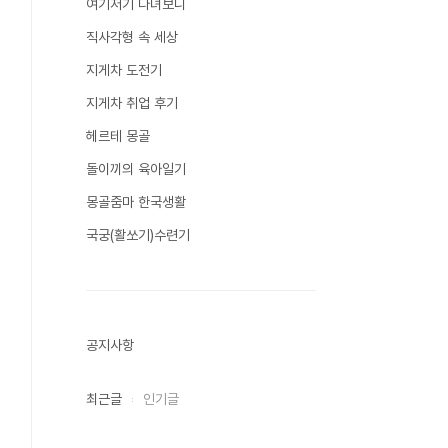
여기저기 다녀보니
직사각형 속 세상
지게차 도전기
지게차 취업 후기
헤르테 몽골
돌이끼의 육아일기
몽골줌마 한국생활
국궁(활쏘기)수련기
공지사항
최근글
인기글