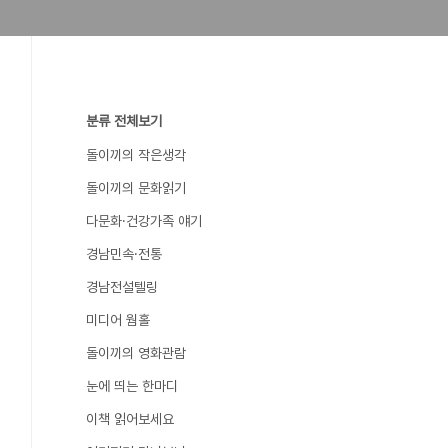
분류 전체보기
돌이끼의 작은생각
돌이끼의 문화읽기
다문화·건강가족 얘기
경남민속·전통
경남전설텔링
미디어 웜홀
돌이끼의 영화관람
눈에 띄는 한마디
이책 읽어보세요