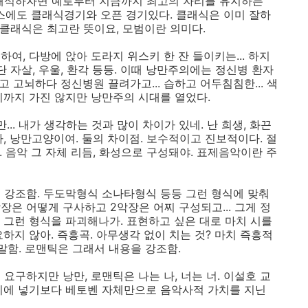
히 해석하자면 예로부터 지금까지 최고의 자리를 유지하는
니스에도 클래식경기와 오픈 경기있다. 클래식은 이미 잘하
 클래식은 최고란 뜻이요, 모범이란 의미다.
하여, 다방에 앉아 도라지 위스키 한 잔 들이키는... 하지
단 자살, 우울, 환각 등등. 이때 낭만주의에는 정신병 환자
고 고뇌하다 정신병원 끌려가고... 습하고 어두침침한... 색
기까지 가진 않지만 낭만주의 시대를 열었다.
만... 내가 생각하는 것과 많이 차이가 있네. 난 희생, 화끈
 아, 낭만고양이여. 둘의 차이점. 보수적이고 진보적이다. 절
. 음악 그 자체 리듬, 화성으로 구성돼야. 표제음악이란 주
 강조함. 두도막형식 소나타형식 등등 그런 형식에 맞춰
장은 어떻게 구사하고 2악장은 어찌 구성되고... 그게 정
 그런 형식을 파괴해나가. 표현하고 싶은 대로 마치 시를
하지 않아. 즉흥곡. 아무생각 없이 치는 것? 마치 즉흥적
말함. 로맨틱은 그래서 내용을 강조함.
요구하지만 낭만, 로맨틱은 나는 나, 너는 너. 이설호 교
이에 넣기보다 베토벤 자체만으로 음악사적 가치를 지닌