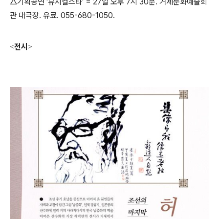
△기획공연 '뮤지컬스타' = 27일 오후 7시 30분. 거제문화예술회
관 대극장. 유료. 055-680-1050.
전시
<
>