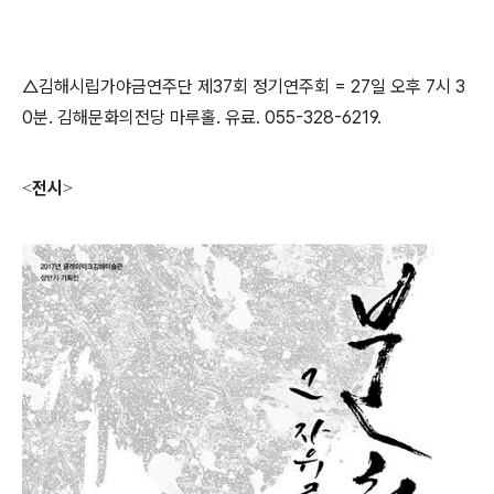
△김해시립가야금연주단 제37회 정기연주회 = 27일 오후 7시 3
0분. 김해문화의전당 마루홀. 유료. 055-328-6219.
전시
<
>