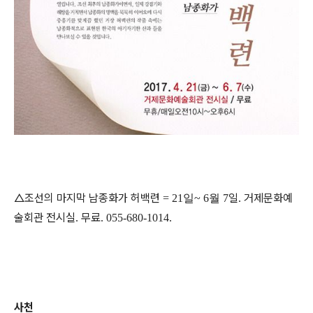
△조선의 마지막 남종화가 허백련
일
거제문화예
= 21일~ 6월 7
.
술회관 전시실
무료
.
. 055-680-1014.
사천