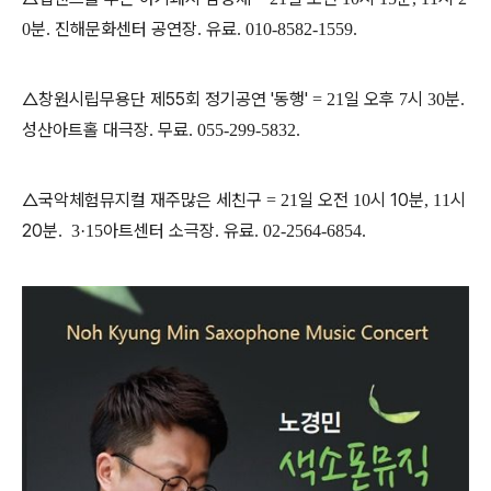
분
진해문화센터 공연장
유료
0
.
.
. 010-8582-1559.
△창원시립무용단 제55회 정기공연 '동행'
일 오후
시
분
= 21
7
30
.
성산아트홀 대극장
무료
.
. 055-299-5832.
△국악체험뮤지컬 재주많은 세친구
일 오전
시 10분
시
= 21
10
,
11
20분
아트센터 소극장
유료
.
3·15
.
. 02-2564-6854.