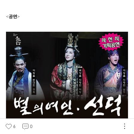
공연
<
>
6
0