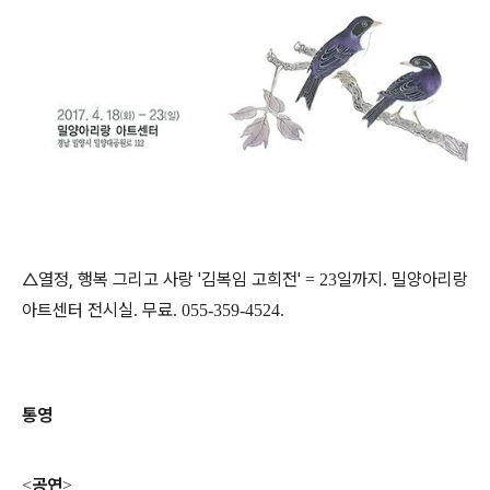
△열정, 행복 그리고 사랑 '김복임 고희전'
일까지
밀양아리랑
= 23
.
아트센터 전시실
무료
.
. 055-359-4524.
통영
공연
<
>