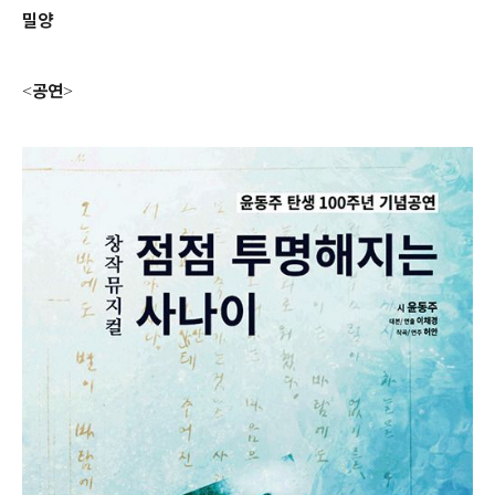
밀양
공연
<
>