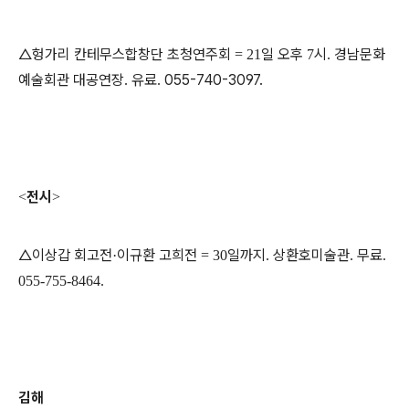
△헝가리 칸테무스합창단 초청연주회
일 오후
시
경남문화
= 21
7
.
예술회관 대공연장
유료
055-740-3097.
.
.
전시
<
>
△이상갑 회고전
이규환 고희전
일까지
상환호미술관
무료
·
= 30
.
.
.
055-755-8464.
김해