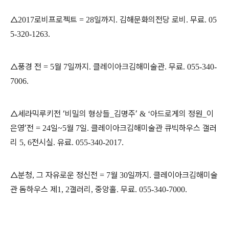
△
로비프로젝트
일까지
김해문화의전당 로비
무료
2017
= 28
.
.
. 05
5-320-1263.
△풍경 전
월
일까지
클레이아크김해미술관
무료
= 5
7
.
.
. 055-340-
7006.
△세라믹루키전 ‘비밀의 형상들
김명주’
아드로게의 정원
이
_
& ‘
_
은영’전
일
월
일
클레이아크김해미술관 큐빅하우스 갤러
= 24
~5
7
.
리
전시실
유료
5, 6
.
. 055-340-2017.
△분청
그 자유로운 정신전
월
일까지
클레이아크김해미술
,
= 7
30
.
관 돔하우스 제
갤러리
중앙홀
무료
1, 2
,
.
. 055-340-7000.