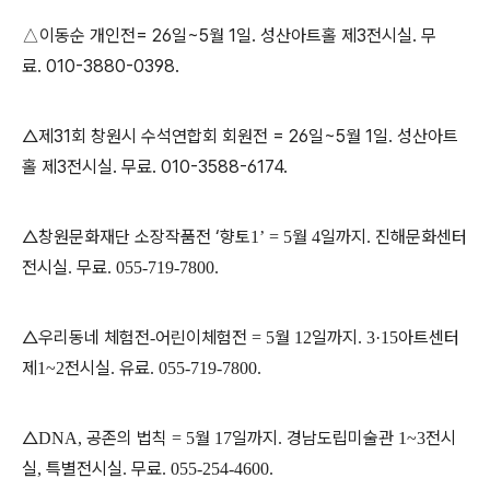
이동순 개인전= 26일~5월 1일. 성산아트홀 제3전시실. 무
△
료. 010-3880-0398.
△제31회 창원시 수석연합회 회원전 = 26일~5월 1일. 성산아트
홀 제3전시실. 무료. 010-3588-6174.
△창원문화재단 소장작품전 ‘향토
월
일까지
진해문화센터
1’ = 5
4
.
전시실
무료
.
. 055-719-7800.
△우리동네 체험전
어린이체험전
월
일까지
아트센터
-
= 5
12
. 3·15
제
전시실
유료
1~2
.
. 055-719-7800.
△
공존의 법칙
월
일까지
경남도립미술관
전시
DNA,
= 5
17
.
1~3
실
특별전시실
무료
,
.
. 055-254-4600.