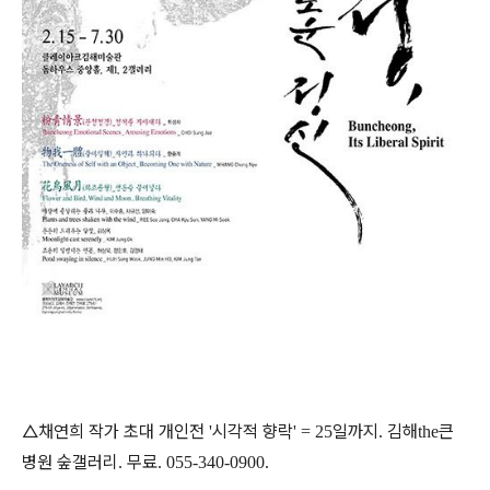
△채연희 작가 초대 개인전
시각적 향락
일까지
김해
큰
'
' = 25
.
the
병원 숲갤러리
무료
.
. 055-340-0900.