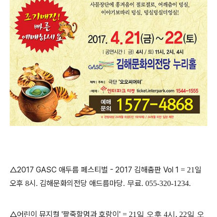
△2017 GASC 애두름 페스티벌 - 2017 김해춤판 Vol 1
일
= 21
오후
시
김해문화의전당 애드름마당
료
8
.
. 무
. 055-320-1234.
△어린이 뮤지컬 '팥죽할멈과 호랑이'
= 21일 오후 4시, 22일 오