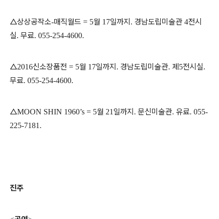
△상상공작소
매직월드
월
일까지
경남도립미술관
전시
-
= 5
17
.
4
실
무료
.
. 055-254-4600.
△
신소장품전
월
일까지
경남도립미술관
제
전시실
2016
= 5
17
.
.
5
.
무료
. 055-254-4600.
△
월
일까지
문신미술관
유료
MOON SHIN 1960’s = 5
21
.
.
. 055-
225-7181.
진주