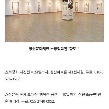
창원문화재단 소장작품전 ‘향토
1’
△서양희 사진전
일까지
성산아트홀 제
전시실
무료
= 24
.
1
.
. 010-3
576-9517.
△장은순 작가 초대전
행복한 공간
일까지
창원
큰병원
'
' = 19
.
the
숲 갤러리
무료
.
. 055-2740-0952.