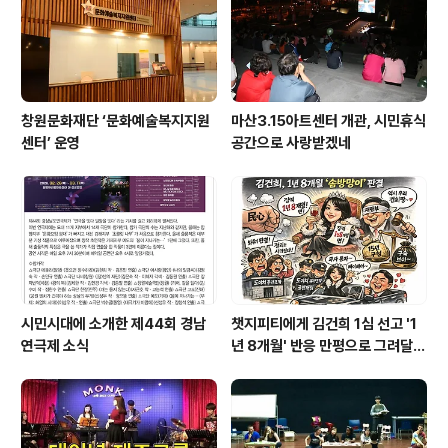
창원문화재단 ‘문화예술복지지원
마산3.15아트센터 개관, 시민휴식
센터’ 운영
공간으로 사랑받겠네
시민시대에 소개한 제44회 경남
챗지피티에게 김건희 1심 선고 '1
연극제 소식
년 8개월' 반응 만평으로 그려달랬
더니