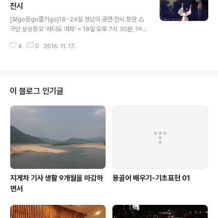
적으로 담기도 하고 어떤 이는 물감 외에도 다양한 소재를
전시
글 내용
활용해 그림으로 표현하기도 한다. 어떤 작가는 아주 구상
[보go듣go즐기go]18~24일 경남의 공연·전시 창원 △
적인 묘사에 치중하는가 하면 또 어떤 작가는 추상성을 강
극단 상상창꼬 ‘라디오 여자’ = 18일 오후 7시 30분, 19·2
조하기도 한다. 성산아트홀 제1전시실에서 관람하는 사람
0일 오후 4시·7시 30분. 창동예술촌 가배소극장. 유료. 0
들. 개인전을 관람하면 하나의 통일된 묘사에서 약간씩의
4
0
2016. 11. 17.
10-3232-7297.△제7회 전안윈드오케스트라 정기연주
다른 분위기를 느끼는 기분에 해당 작가..
회 = 18일 오후 7시. 3·15아트센터 대극장. 무료. 010-3
368-6537.△창원시남성합창단 제10회 정기연주회 = 1
8일 오후 7시 30분. 성산아트홀 대극장. 무료. 010-587
2-2683.△경기민요 6잡가 최금옥 = 18일 오후 7시. 성
이 블로그 인기글
산아트홀 소극장. 무료. 010-9668-6111.△인애복지재
단 설립 70주년 기념음악회 = 19일 오후 3시. 3·15아트
센터 대극장. 무료. 055-298-8600.△창작무용극 ‘님이
여 우리를 버리시렵니까’ ..
지게차 기사 생활 9개월을 마감하
몽골어 배우기-기초표현 01
면서