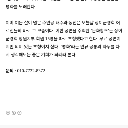
평화를 노래한다
.
이미 여든 살이 넘은 주인공 태수와 동진은 오늘날 상이군경회 어
르신들의 바로 그 모습이다
이번 공연을 주최한 ‘문화창조’는 상이
.
군경회 창원지부 회원
명을 따로 초청했다고 한다
무료 공연이
15
.
지만 의미 있는 초청이지 싶다
평화’라는 인류 공통의 화두를 다
. ‘
시 생각해보는 좋은 기회가 되리라 본다
.
문의
: 010-7722-8372.
(새창열림)
로그 정보