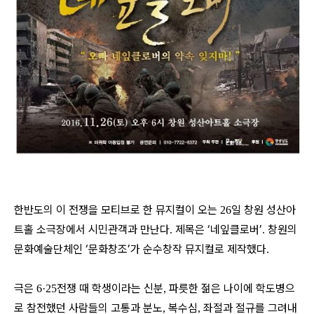
한반도의 이 전쟁을 모티브로 한 뮤지컬이 오는
일 창원 성산아
26
트홀 소극장에서 시민관객과 만난다
제목은 ‘네잎클로버’
창원의
.
.
문화예술단체인 ‘문화창조’가 순수창작 뮤지컬로 제작했다
.
극은
전쟁 때 학생이라는 신분
파릇한 젊은 나이에 학도병으
6·25
,
로 참전했던 사람들의 고통과 분노
복수심
좌절과 절규를 그려내
,
,