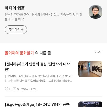
미디어 웜홀
언론의 현재와 과거, 경남의 문화와 전설... 익숙하지 않은 것
들에 대한 애착
구독하기
더보기
돌이끼의 문화읽기
의 다른 글
[전시리뷰]크기 만큼의 울림 ‘전업작가 대작
전’
글 내용
[전시리뷰]크기 만큼의 울림 ‘전업작가 대작전’21일 막 내
린 창원 성산아트홀 전업미술가협회 19회 전시회 미술전
람회를 다니다 보면 회화 작가마다 각기 다른 개성을 지니
2
0
2016. 11. 22.
고 있음을 확인하게 된다. 공책 크기의 작은 화폭에 그림을
그리는 것을 즐기는 작가가 있는가 하면 100호 이상의 중
대형 화폭에 그림을 그려넣는 것을 즐기는 작가도 있다. 또
[보go듣go즐기go]18~24일 경남의 공연·
어떤 작가는 평면보다는 화폭에 그림을 담더라도 좀 입체