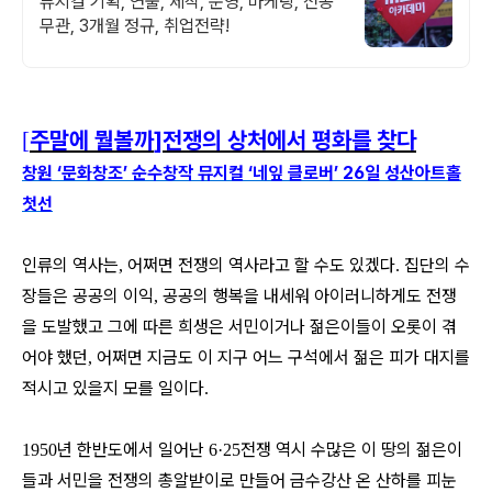
뮤지컬 기획, 연출, 제작, 운영, 마케팅, 전공
무관, 3개월 정규, 취업전략!
주말에 뭘볼까
]
전쟁의 상처에서 평화를 찾다
[
창원 ‘문화창조’ 순수창작 뮤지컬 ‘네잎 클로버’
26
일 성산아트홀
첫선
인류의 역사는
어쩌면 전쟁의 역사라고 할 수도 있겠다
집단의 수
,
.
장들은 공공의 이익
공공의 행복을 내세워 아이러니하게도 전쟁
,
을 도발했고 그에 따른 희생은 서민이거나 젊은이들이 오롯이 겪
어야 했던
어쩌면 지금도 이 지구 어느 구석에서 젊은 피가 대지를
,
적시고 있을지 모를 일이다
.
년 한반도에서 일어난
전쟁 역시 수많은 이 땅의 젊은이
1950
6·25
들과 서민을 전쟁의 총알받이로 만들어 금수강산 온 산하를 피눈