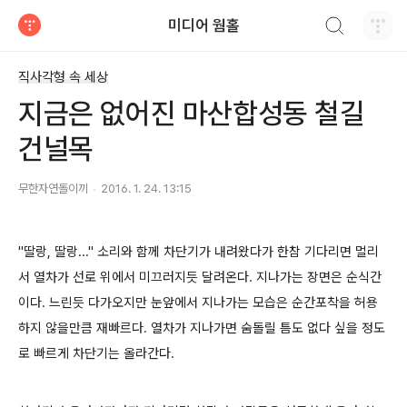
검색하기
미디어 웜홀
티스토리
직사각형 속 세상
지금은 없어진 마산합성동 철길
건널목
무한자연돌이끼
2016. 1. 24. 13:15
"딸랑
, 딸랑
..." 소리와 함께 차단기가 내려왔다가 한참 기다리면 멀리
서 열차가 선로 위에서 미끄러지듯 달려온다. 지나가는 장면은 순식간
이다. 느린듯 다가오지만 눈앞에서 지나가는 모습은 순간포착을 허용
하지 않을만큼 재빠르다. 열차가 지나가면 숨돌릴 틈도 없다 싶을 정도
로 빠르게 차단기는 올라간다.