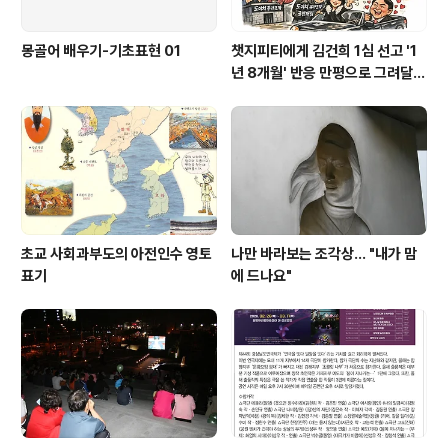
몽골어 배우기-기초표현 01
챗지피티에게 김건희 1심 선고 '1
년 8개월' 반응 만평으로 그려달랬
더니
초교 사회과부도의 아전인수 영토
나만 바라보는 조각상... "내가 맘
표기
에 드나요"