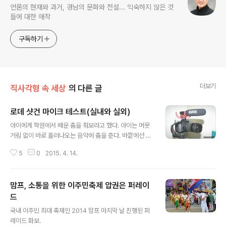
언론의 현재와 과거, 경남의 문화와 전설... 익숙하지 않은 것
들에 대한 애착
구독하기
더보기
직사각형 속 세상
의 다른 글
로데 샷건 마이크 테스트(실내와 실외)
글 내용
아이에게 학원에서 배운 춤을 춰보라고 했다. 아이는 머뭇
거림 없이 바로 흘러나오는 음악에 춤을 춘다. 바깥에선 온
몸이 그저 부끄러움 덩어리인 아이가 집에선 전혀 그렇지
5
0
2015. 4. 14.
않다. 학원에선 또 그렇게 부끄러움이 없는 모양이다. 춤에
자신이 있어서 그럴 것이다. 뭐든 자신있는 것을 하게 되면
부끄러움이 어느 정도 사라지는 게 당연지사겠지. 춤을 추
맘프, 소통을 위한 이주민축제 압권은 퍼레이
는 모습을 동영상으로 담기도 하려니와 새로 산 로데 샷건
마이크를 테스트했다. 실내 테스트는 어느 정도 만족스럽
드
글 내용
다. 아래쪽에서 음악을 켰는데 원음 가까이 마이크에 수음
국내 이주민 최대 축제인 2014 맘프 마지막 날 진행된 퍼
되는 것 같다. 귀농귀촌도시농업박람회 때 열린 전원주택
레이드 화보.