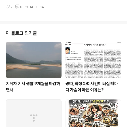
세미나를 동영상 촬영했다. 주변 잡음들이 많은 데다 스피
커의 성능이 좋지 않아 음질이 깨끗하게 나오지 않았다. 뭐
2
0
2014. 10. 14.
원음 불변의 법칙? 영상작업은 다음..
이 블로그 인기글
지게차 기사 생활 9개월을 마감하
왕따, 학생폭력 사건이 터질 때마
면서
다 가슴이 아픈 이유는?