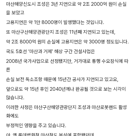
마산해양신도시 조성은
3
년 지연으로 약
2
조
2000
억 원이 손실
을 보았고
고용지연은 약
1
만
8000
명이 발생했다는 것입니다
.
또 마산구산해양관광단지 조성은
11
년째 지연되고 있는데
,
약
2
조
8000
억 원의 손실에 고용지연은 약
3000
명 정도입니다
.
국도
5
호선
‘
마산과 거제
’
해상 구간 건설사업은
2008
년 국가사업으로 선정됐지만
,
거가대로 통행 수요잠식에 따
른
손실 보전 독소조항 때문에
15
년간 공사가 지연되고 있고요
,
앞으로도 약
15
년 후인
2040
년께나 완공될 것으로 보는 시각이
많습니다
.
이러한 사정은 마산구산해양관광단지 조성과 마산로봇랜드 활성
화에도
부정적인 영향을 주고 있습니다
.
아
,
옛 롯데백화점 마산점도 분석에 포함됐던데
,