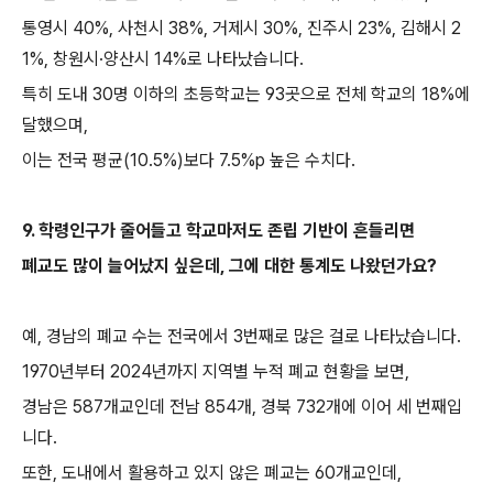
통영시
40%,
사천시
38%,
거제시
30%,
진주시
23%,
김해시
2
1%,
창원시
·
양산시
14%
로 나타났습니다
.
특히 도내
30
명 이하의 초등학교는
93
곳으로 전체 학교의
18%
에
달했으며
,
이는 전국 평균
(10.5%)
보다
7.5%p
높은 수치다
.
9.
학령인구가 줄어들고 학교마저도 존립 기반이 흔들리면
폐교도 많이 늘어났지 싶은데
,
그에 대한 통계도 나왔던가요
?
예
,
경남의 폐교 수는 전국에서
3
번째로 많은 걸로 나타났습니다
.
1970
년부터
2024
년까지 지역별 누적 폐교 현황을 보면
,
경남은
587
개교인데 전남
854
개
,
경북
732
개에 이어 세 번째입
니다
.
또한
,
도내에서 활용하고 있지 않은 폐교는
60
개교인데
,