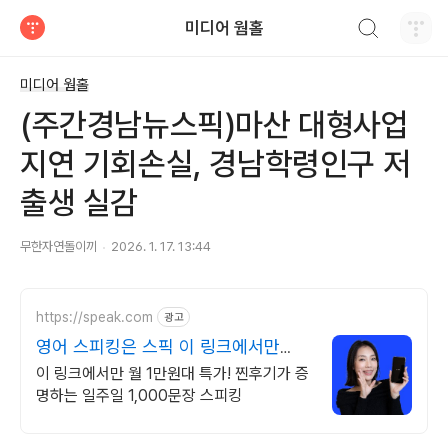
검색하기
미디어 웜홀
티스토리
미디어 웜홀
(주간경남뉴스픽)마산 대형사업
지연 기회손실, 경남학령인구 저
출생 실감
무한자연돌이끼
2026. 1. 17. 13:44
https://speak.com
광고
영어 스피킹은 스픽 이 링크에서만
68% 할인!
이 링크에서만 월 1만원대 특가! 찐후기가 증
명하는 일주일 1,000문장 스피킹