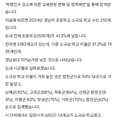
‘
학령인구 감소에 따른 교육현장 변화 및 정책제언
’
을 통해 밝혀졌
습니다
.
자료에 따르면
2024
년 경남의 초등학교 소규모 학교 수는
210
개
입니다
.
도내 전체 초등학교
(508
개
)
의
41.3%
에 달합니다
.
전국엔
6183
개교가 있는데
,
이중 소규모 학교 비율은
31.3%
로
19
35
개인데
,
경남보다
10%p
가량 낮은 것으로 나타났습니다
.
도내 시군별로 살펴보겠습니다
.
소규모 학교 비율이 가장 높은 곳은 합천군으로
94% 16
곳으로 가
장 높았고
,
남해군
(92%),
고성군
(88%),
하동군
(86%),
산청군
·
함양군
(8
4%),
의령군
83%,
창녕군
(75%),
거창군
(70%),
함안군
(62%)
순으로 집계됐습니다
.
시 단위에서는 밀양시가
66%
인
14
개교가 소규모 학교였고
,