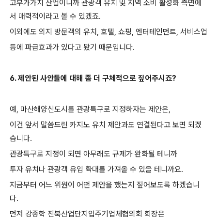
고부가가치 산업이니까 관광객 유치 및 지역 소비 활성화 측면에
서 매력적이라고 볼 수 있겠죠
.
이외에도 외지 방문객의 유치
,
호텔
,
쇼핑
,
엔터테인먼트
,
서비스업
등에 파급효과가 있다고 봤기 때문입니다
.
6.
제안된 사안들에 대해 좀 더 구체적으로 짚어주시죠
?
예
,
마산해양신도시를 관광특구로 지정하자는 제안은
,
이건 앞서 말씀드린 카지노 유치 제안과도 연결된다고 보면 되겠
습니다
.
관광특구로 지정이 되면 아무래도 규제가 완화될 테니까
투자 유치나 관광객 유입 확대를 가져올 수 있을 테니까요
.
지금부터 어느 위원이 어떤 제안을 했는지 짚어보도록 하겠습니
다
.
먼저 강종학 진북산업단지입주기업체협의회 회장은