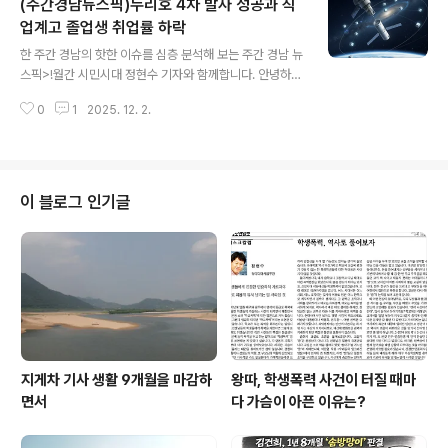
(주간경남뉴스픽)누리호 4차 발사 성공과 직
어느 분야에 어느 정도의 예산이 쓰이는지, 또 그 의미를 살
펴보고요,또 최근 국토교통부가 발표한 ‘10월 주택 통계’를
업계고 졸업생 취업률 하락
글 내용
통해 경남의 미분양 아파트 상황을 살펴보도록 하겠습니
한 주간 경남의 핫한 이슈를 심층 분석해 보는 주간 경남 뉴
다. 2. 먼저 내년 예산안에 대한 개요를 설명해주시죠. 20
스픽>!월간 시민시대 정현수 기자와 함께합니다. 안녕하세
26년 회기가 시작되는 1월 1일의 30일 전으로 정해진 예
요? 1. 오늘 다룰 이슈는 어떤 것들인가요? 지난주인 11월
산안 처리 기한이 지난 2일이었습니다. 그동안 이 처리 기
0
1
2025. 12. 2.
27일 새벽에 한국형발사체 누리호가 전남고흥 나로우주센
한을 넘기기 ..
터에서 발사되었는데 13기의 탑재 위성을 모두 목표 궤도
에 안착시키며 성공적으로 이루어졌습니다. 이번 발사 성
공은 민간이 설계에서부터 조립, 운용 등 전 과정을 주도해
이루어졌다는 점에서 큰 의미를 가지는데 이 사안을 먼저
이 블로그 인기글
다루고요, 그리고 경남 직업계 고등학교의 취업률이 하락
하고 있는데, 어느 정도인지, 그 이유는 무엇인지 짚어보도
록 하겠습니다. 2. 알겠습니다. 그럼 먼저 지난 27일 누리
호 4차 발사 성공 소식부터 듣도록 하죠. 발사 성공 개요와
의미를 먼저 짚어주시죠...
지게차 기사 생활 9개월을 마감하
왕따, 학생폭력 사건이 터질 때마
면서
다 가슴이 아픈 이유는?