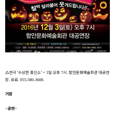
△연극 ‘수상한 흥신소’
일 오후
시
함안문화예술회관 대공연
= 3
7
.
장
유료
.
. 055-580-3608.
거창
공연
<
>