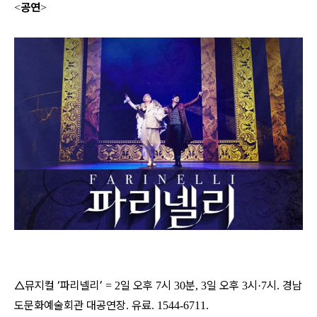
공연
<
>
△뮤지컬 ‘파리넬리’
일 오후
시
분
일 오후
시
시
경남
= 2
7
30
, 3
3
·7
.
도문화예술회관 대공연장
유료
.
. 1544-6711.