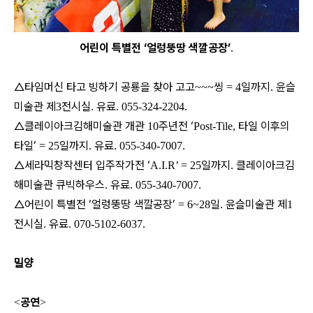
어린이 특별전 ‘얼렁뚱땅 색깔공장’
.
△타임머신 타고 빙하기 공룡을 찾아 고고
씽
일까지
윤슬
~~~
= 4
.
미술관 제
전시실
유료
3
.
. 055-324-2204.
△클레이아크김해미술관 개관
주년전 ‘
타일 이후의
10
Post-Tile,
타일’
일까지
유료
= 25
.
. 055-340-7007.
△세라믹창작센터 입주작가전 ‘
일까지
클레이아크김
A.I.R’ = 25
.
해미술관 큐빅하우스
유료
.
. 055-340-7007.
△어린이 특별전 ‘얼렁뚱땅 색깔공장’
일
윤슬미술관 제
= 6~28
.
1
전시실
유료
.
. 070-5102-6037.
밀양
공연
<
>