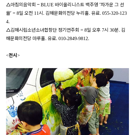
△아침의음악회 –
바이올리니스트 백주영 ‘차가운 그 선
BLUE
율’
일 오전
시
김해문화의전당 누리홀
유료
= 8
11
.
.
. 055-320-123
4.
△김해시립소년소녀합창단 정기연주회
일 오후
시
분
김
= 8
7
30
.
해문화의전당 마루홀
유료
.
. 010-2849-9812.
전시
<
>