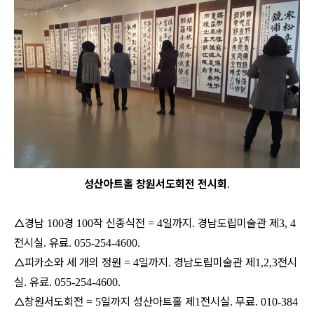
성산아트홀 창원서도회전 전시회
.
△경남
경
작 신종식전
일까지
경남도립미술관 제
100
100
= 4
.
3, 4
전시실
유료
.
. 055-254-4600.
△피카소와 세 개의 정원
일까지
경남도립미술관 제
전시
= 4
.
1,2,3
실
유료
.
. 055-254-4600.
△창원서도회전
일까지 성산아트홀 제
전시실
무료
= 5
1
.
. 010-384