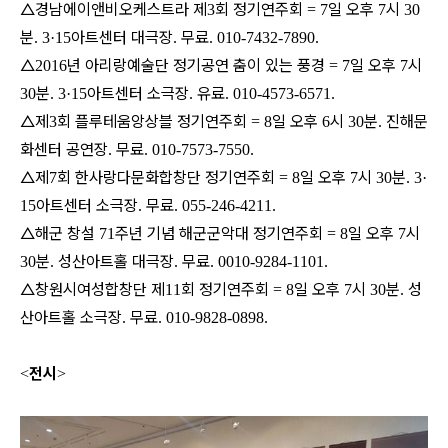
△경남에이앤비오케스트라 제
회 정기연주회
일 오후
시
3
= 7
7
30
분
아트센터 대극장
무료
. 3·15
.
. 010-7432-7890.
△
년 아리랑예술단 정기공연 춤이 있는 풍경
일 오후
시
2016
= 7
7
분
아트센터 소극장
유료
30
. 3·15
.
. 010-4573-6571.
△제
회 플루테움앙상블 정기연주회
일 오후
시
분
진해문
3
= 8
6
30
.
화센터 공연장
무료
.
. 010-7573-7550.
△제
회 한사랑다문화합창단 정기연주회
일 오후
시
분
7
= 8
7
30
. 3·
아트센터 소극장
무료
15
.
. 055-246-4211.
△해군 창설
주년 기념 해군군악대 정기연주회
일 오후
시
71
= 8
7
분
성산아트홀 대극장
무료
30
.
.
. 0010-9284-1101.
△창원시여성합창단 제
회 정기연주회
일 오후
시
분
성
11
= 8
7
30
.
산아트홀 소극장
무료
.
. 010-9828-0898.
전시
<
>