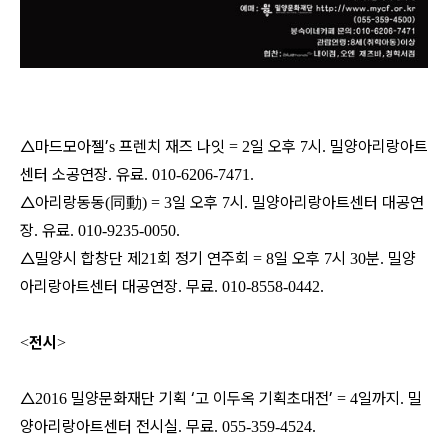
△마드모아젤’
프렌치 재즈 나잇
일 오후
시
밀양아리랑아트
s
= 2
7
.
센터 소공연장
유료
.
. 010-6206-7471.
△아리랑동동
同動
일 오후
시
밀양아리랑아트센터 대공연
(
) = 3
7
.
장
유료
.
. 010-9235-0050.
△밀양시 합창단 제
회 정기 연주회
일 오후
시
분
밀양
21
= 8
7
30
.
아리랑아트센터 대공연장
무료
.
. 010-8558-0442.
전시
<
>
△
밀양문화재단 기획 ‘고 이두옥 기획초대전’
일까지
밀
2016
= 4
.
양아리랑아트센터 전시실
무료
.
. 055-359-4524.