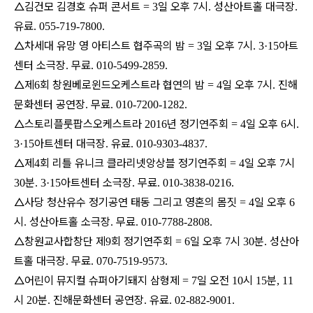
△김건모 김경호 슈퍼 콘서트
일 오후
시
성산아트홀 대극장
= 3
7
.
.
유료
. 055-719-7800.
△차세대 유망 영 아티스트 협주곡의 밤
일 오후
시
아트
= 3
7
. 3·15
센터 소극장
무료
.
. 010-5499-2859.
△제
회 창원베로윈드오케스트라 협연의 밤
일 오후
시
진해
6
= 4
7
.
문화센터 공연장
무료
.
. 010-7200-1282.
△스토리플룻팝스오케스트라
년 정기연주회
일 오후
시
2016
= 4
6
.
아트센터 대극장
유료
3·15
.
. 010-9303-4837.
△제
회 리틀 유니크 클라리넷앙상블 정기연주회
일 오후
시
4
= 4
7
분
아트센터 소극장
무료
30
. 3·15
.
. 010-3838-0216.
△사당 청산유수 정기공연 태동 그리고 영혼의 몸짓
일 오후
= 4
6
시
성산아트홀 소극장
무료
.
.
. 010-7788-2808.
△창원교사합창단 제
회 정기연주회
일 오후
시
분
성산아
9
= 6
7
30
.
트홀 대극장
무료
.
. 070-7519-9573.
△어린이 뮤지컬 슈퍼아기돼지 삼형제
일 오전
시
분
= 7
10
15
, 11
시
분
진해문화센터 공연장
유료
20
.
.
. 02-882-9001.