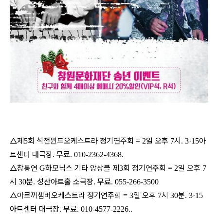
△제
회 석전윈드오케스트라 정기연주회
일 오후
시
아
5
= 2
7
. 3·15
트센터 대극장
무료
.
. 010-2362-4368.
△창통연
하모닉스 기타 앙상블 제
회 정기연주회
일 오후
G
3
= 2
7
시
분
성산아트홀 소극장
무료
30
.
.
. 055-266-3500
△아르끼쳄버오케스트라 정기연주회
일 오후
시
분
= 3
7
30
. 3·15
아트센터 대극장
무료
.
. 010-4577-2226..