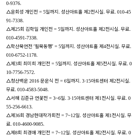
0-9376.
△윤회성 개인전
일까지
성산아트홀 제
전시실
무료
= 5
.
2
.
. 010-45
91-7338.
△제
회 김학일 개인전
일까지
성산아트홀 제
전시실
무료
25
= 5
.
2
.
.
010-4591-7338.
△학산묵연전 ‘필묵동행’
일까지
성산아트홀 제
전시실
무료
= 5
.
4
.
.
010-6752-1178.
△제
회 최미희 개인전
일까지
성산아트홀 제
전시실
무료
3
= 5
.
5
.
. 0
10-7756-7572.
△청산백운
문운식 전
일까지
아트센터 제
전시실
2016
= 6
. 3·15
2
.
무료
. 010-4583-5048.
△서해 김준규 연꽃전
일
아트센터 제
전시실
무료
= 3~6
. 3·15
1
.
. 0
55-256-6613.
△제
회 경남현대작가회전
일
성산아트홀 제
전시실
무
36
= 7~12
.
1
.
료
. 010-4600-9085.
△제
회 최경애 개인전
일
성산아트홀 제
전시실
무료
8
= 7~12
.
2
.
. 0