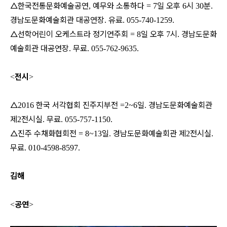
△한국전통문화예술공연
예무와 소통하다
일 오후
시
분
,
= 7
6
30
.
경남도문화예술회관 대공연장
유료
.
. 055-740-1259.
△선학어린이 오케스트라 정기연주회
일 오후
시
경남도문화
= 8
7
.
예술회관 대공연장
무료
.
. 055-762-9635.
전시
<
>
△
한국 서각협회 진주지부전
일
경남도문화예술회관
2016
=2~6
.
제
전시실
무료
2
.
. 055-757-1150.
△진주 수채화협회전
일
경남도문화예술회관 제
전시실
= 8~13
.
2
.
무료
. 010-4598-8597.
김해
공연
<
>