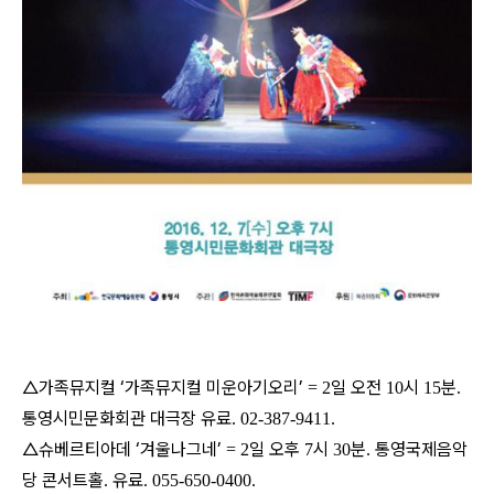
△가족뮤지컬 ‘가족뮤지컬 미운아기오리’
일 오전
시
분
= 2
10
15
.
통영시민문화회관 대극장 유료
. 02-387-9411.
△슈베르티아데 ‘겨울나그네’
일 오후
시
분
통영국제음악
= 2
7
30
.
당 콘서트홀
유료
.
. 055-650-0400.