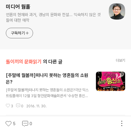
미디어 웜홀
언론의 현재와 과거, 경남의 문화와 전설... 익숙하지 않은 것
들에 대한 애착
구독하기
더보기
돌이끼의 문화읽기
의 다른 글
[주말에 뭘볼까]떠나지 못하는 영혼들의 소원
은?
글 내용
[주말에 뭘볼까]떠나지 못하는 영혼들의 소원은?극단 익스
트림플레이 12월 3일 함안문화예술회관서 ‘수상한 흥신
소’ 공연 수상한 흥신소 포스터를 보면 ‘고스트’들이 나온
3
0
2016. 11. 30.
다. 핼러윈데이에 나오는 단골 캐릭터 호박귀신도 몇 개 그
려져 있어 으스스한 분위기를 자아낸다. 무서운 연극일까?
전혀 아니다. 영화에 나왔던 그 고스트도 나오지 않고 호박
5
0
거문고·가야금산조에 가곡·퓨전까지 ‘사흘 향
귀신 역시 나오지 않는다. 그런데 여러 등장인물 중 세 사람
만 빼고 모두 귀신이다. 귀신이란 표현보단 유령? 그것도