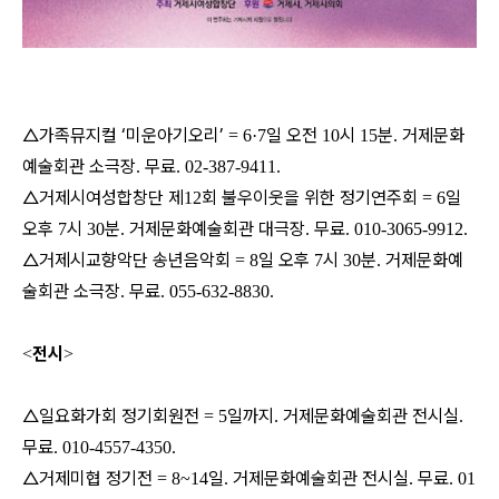
△가족뮤지컬 ‘미운아기오리’
일 오전
시
분
거제문화
= 6·7
10
15
.
예술회관 소극장
무료
.
. 02-387-9411.
△거제시여성합창단 제
회 불우이웃을 위한 정기연주회
일
12
= 6
오후
시
분
거제문화예술회관 대극장
무료
7
30
.
.
. 010-3065-9912.
△거제시교향악단 송년음악회
일 오후
시
분
거제문화예
= 8
7
30
.
술회관 소극장
무료
.
. 055-632-8830.
전시
<
>
△일요화가회 정기회원전
일까지
거제문화예술회관 전시실
= 5
.
.
무료
. 010-4557-4350.
△거제미협 정기전
일
거제문화예술회관 전시실
무료
= 8~14
.
.
. 01