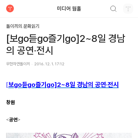
검색하기
미디어 웜홀
티스토리
돌이끼의 문화읽기
[보go듣go즐기go]2~8일 경남
의 공연·전시
무한자연돌이끼
2016. 12. 1. 17:12
보
go
듣
go
즐기
go]2~8
일 경남의 공연
·
전시
[
창원
공연
<
>