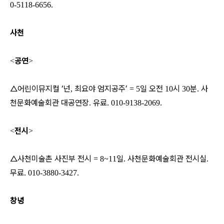
0-5118-6656.
사천
공연
<
>
△어린이뮤지컬 ‘넌
최요야 엄지공주’
일 오전
시
분
사
,
= 5
10
30
.
천문화예술회관 대공연장
유료
.
. 010-9138-2069.
전시
<
>
△사천미술촌 사진부 전시
일
사천문화예술회관 전시실
= 8~11
.
.
무료
. 010-3880-3427.
창녕