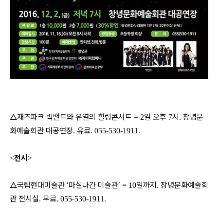
△재즈파크 빅밴드와 유열의 힐링콘서트
일 오후
시
창녕문
= 2
7
.
화예술회관 대공연장
유료
.
. 055-530-1911.
전시
<
>
△국립현대미술관 ‘마실나간 미술관’
일까지
창녕문화예술회
= 10
.
관 전시실
무료
.
. 055-530-1911.