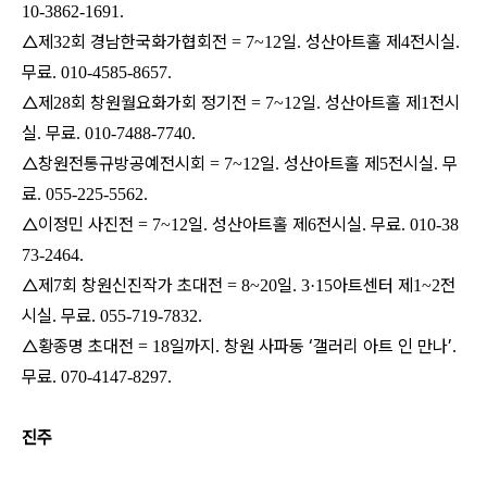
10-3862-1691.
△제
회 경남한국화가협회전
일
성산아트홀 제
전시실
32
= 7~12
.
4
.
무료
. 010-4585-8657.
△제
회 창원월요화가회 정기전
일
성산아트홀 제
전시
28
= 7~12
.
1
실
무료
.
. 010-7488-7740.
△창원전통규방공예전시회
일
성산아트홀 제
전시실
무
= 7~12
.
5
.
료
. 055-225-5562.
△이정민 사진전
일
성산아트홀 제
전시실
무료
= 7~12
.
6
.
. 010-38
73-2464.
△제
회 창원신진작가 초대전
일
아트센터 제
전
7
= 8~20
. 3·15
1~2
시실
무료
.
. 055-719-7832.
△황종명 초대전
일까지
창원 사파동 ‘갤러리 아트 인 만나’
= 18
.
.
무료
. 070-4147-8297.
진주