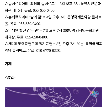
△슈베르티아테 ‘괴테와 슈베르트’
일 오후
시
통영시민문화
= 3
3
.
회관 대극장
유료
.
. 055-650-0400.
△슈베르티아데 ‘밤과 꿈’
일 오후
시
통영국제음악당 콘서트
= 4
3
.
홀
유료
.
. 055-650-0400.
△남해안 별신굿 ‘무관’
일 오후
시
분
통영시민문화회관
= 7
7
30
.
대극장
무료
.
. 055-650-0400.
△제
회 통영춤연구회 정기공연
일 오후
시
분
통영국제음
2
= 8
7
30
.
악당 블랙박스
유료
.
. 010-6770-0228.
거제
공연
<
>