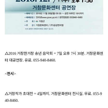
△
거창한거창 송년 음악회
일 오후
시
분
거창문화센
2016
= 7
7
30
.
터 대공연장
유료
.
. 055-940-8460.
전시
<
>
△거창작가 초대전
일까지
거창문화센터 전시실
무료
= 4
.
.
. 055-9
40-8460.