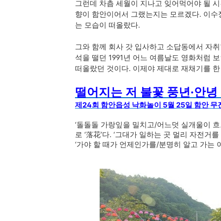
그런데 차츰 세월이 지나고 잊어먹어야 될 시간
향이 함안이어서 그랬는지는 모르겠다. 이수
는 모습이 떠올랐다.
그와 함께 회사 갓 입사하고 소답동에서 자취
석을 떨던 1991년 어느 여름날도 영화처럼 
떠올랐던 것이다. 이제야 제대로 재채기를 한
떨어지는 저 불꽃 풍년·안
제24회 함안읍성 낙화놀이 5월 25일 함안 
‘돌돌돌 가랑잎을 밀치고/어느덧 실개울이 흐르
로 ‘落花’다. ‘그대가 일하는 곳 멀리 자전거
‘가야 할 때가 언제인가를/분명히 알고 가는 이