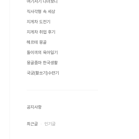
여기저기 다녀보니
직사각형 속 세상
지게차 도전기
지게차 취업 후기
헤르테 몽골
돌이끼의 육아일기
몽골줌마 한국생활
국궁(활쏘기)수련기
공지사항
최근글
인기글