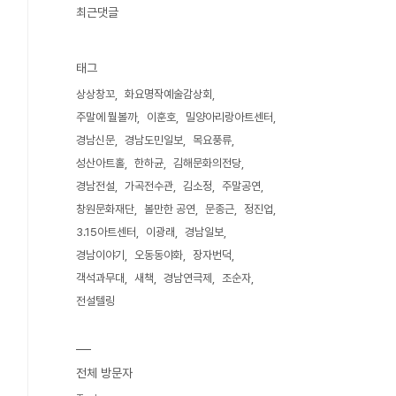
최근댓글
태그
상상창꼬
화요명작예술감상회
주말에 뭘볼까
이훈호
밀양아리랑아트센터
경남신문
경남도민일보
목요풍류
성산아트홀
한하균
김해문화의전당
경남전설
가곡전수관
김소정
주말공연
창원문화재단
볼만한 공연
문종근
정진업
3.15아트센터
이광래
경남일보
경남이야기
오동동야화
장자번덕
객석과무대
새책
경남연극제
조순자
전설텔링
전체 방문자