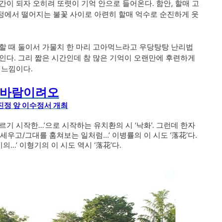
이 되자 오히려 또렷이 기억 안으로 들어온다. 함안, 할매 고
정에서 떨어지는 불꽃 사이로 아련히 할매 억수로 순진하게 웃
할 때 둘이서 가물치 한 마리 고아먹느라고 우당탕탕 난리법
보인다. 그리 짧은 시간인데 참 많은 기억이 오랜만에 후련하게
 느낌이다.
녕 바람이려오
무진정 앞 이수정서 개최
기 시작한…’으로 시작하는 유치환의 시 ‘낙화’. 그런데 한자
를 세우고/그대를 훔쳐보는 일처럼…’ 이병률의 이 시도 ‘落花’다.
의…’ 이형기의 이 시도 역시 ‘落花’다.