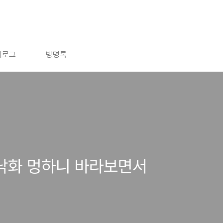
치로그
방명록
 낙화 멍하니 바라보면서