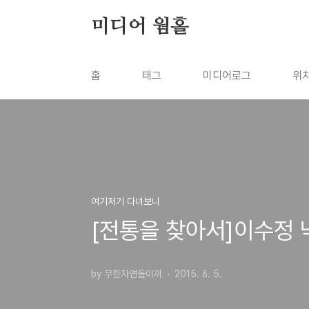
본문 바로가기
미디어 웜홀
홈
태그
미디어로그
위
여기저기 다녀보니
[전통을 찾아서]이수정
by 무한자연돌이끼
2015. 6. 5.