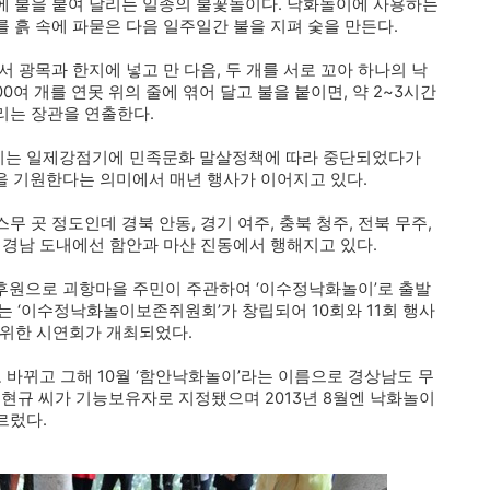
에 불을 붙여 날리는 일종의 불꽃놀이다. 낙화놀이에 사용하는
 흙 속에 파묻은 다음 일주일간 불을 지펴 숯을 만든다.
 광목과 한지에 넣고 만 다음, 두 개를 서로 꼬아 하나의 낙
00여 개를 연못 위의 줄에 엮어 달고 불을 붙이면, 약 2~3시간
리는 장관을 연출한다.
이는 일제강점기에 민족문화 말살정책에 따라 중단되었다가
을 기원한다는 의미에서 매년 행사가 이어지고 있다.
 곳 정도인데 경북 안동, 경기 여주, 충북 청주, 전북 무주,
 경남 도내에선 함안과 마산 진동에서 행해지고 있다.
후원으로 괴항마을 주민이 주관하여 ‘이수정낙화놀이’로 출발
터는 ‘이수정낙화놀이보존쥐원회’가 창립되어 10회와 11회 행사
 위한 시연회가 개최되었다.
로 바뀌고 그해 10월 ‘함안낙화놀이’라는 이름으로 경상남도 무
김현규 씨가 기능보유자로 지정됐으며 2013년 8월엔 낙화놀이
르렀다.