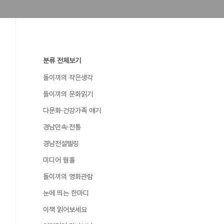
분류 전체보기
돌이끼의 작은생각
돌이끼의 문화읽기
다문화·건강가족 얘기
경남민속·전통
경남전설텔링
미디어 웜홀
돌이끼의 영화관람
눈에 띄는 한마디
이책 읽어보세요