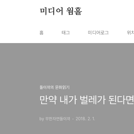
본문 바로가기
미디어 웜홀
홈
태그
미디어로그
위
돌이끼의 문화읽기
만약 내가 벌레가 된다면 
by 무한자연돌이끼
2018. 2. 1.