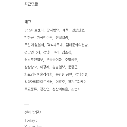
최근댓글
태그
3.15아트센터
장자번덕
새책
경남신문
한하균
가곡전수관
전설텔링
주말에 뭘볼까
객석과무대
김해문화의전당
경남연극제
경남이야기
김소정
경남도민일보
오동동야화
주말공연
상상창꼬
이광래
경남일보
문종근
화요명작예술감상회
볼만한 공연
경남전설
밀양아리랑아트센터
이훈호
창원문화재단
목요풍류
정진업
성산아트홀
조순자
전체 방문자
Today :
Yesterday :