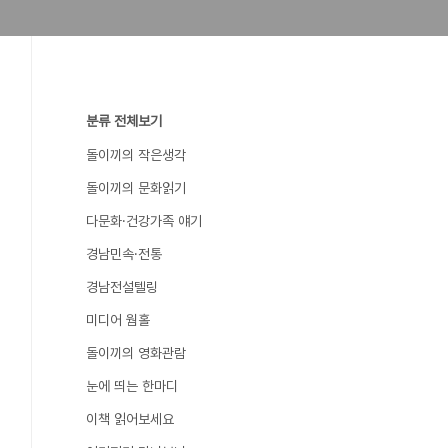
분류 전체보기
돌이끼의 작은생각
돌이끼의 문화읽기
다문화·건강가족 얘기
경남민속·전통
경남전설텔링
미디어 웜홀
돌이끼의 영화관람
눈에 띄는 한마디
이책 읽어보세요