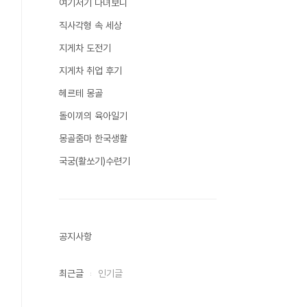
여기저기 다녀보니
직사각형 속 세상
지게차 도전기
지게차 취업 후기
헤르테 몽골
돌이끼의 육아일기
몽골줌마 한국생활
국궁(활쏘기)수련기
공지사항
최근글
인기글