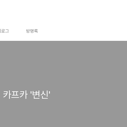
치로그
방명록
카프카 '변신'