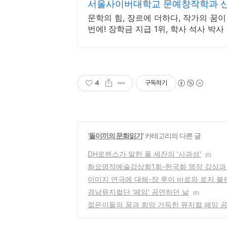
서울사이버대학교 문예창작학과 신편
문학의 힘, 장르에 더하다, 작가의 꿈
번에! 장학금 지급 1위, 학사 석사 
4
구독하기
'
돌이끼의 문화읽기
' 카테고리의 다른 글
DH로렌스가 말한 폴 세잔의 '사과성'
(0)
화요명작예술감상회1회-한국화 명작 감상과
이미지 연극에 대해-장 루이 바로와 로저 블
경남뮤지컬단 '페임' 공연하던 날
(0)
젊은이들의 꿈과 희망 가득한 뮤지컬 페임 