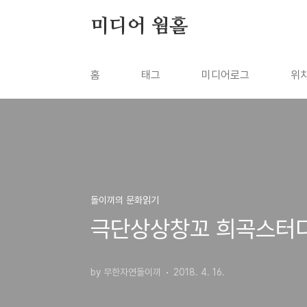
본문 바로가기
미디어 웜홀
홈
태그
미디어로그
위
돌이끼의 문화읽기
극단상상창꼬 희곡스터디 
by 무한자연돌이끼
2018. 4. 16.