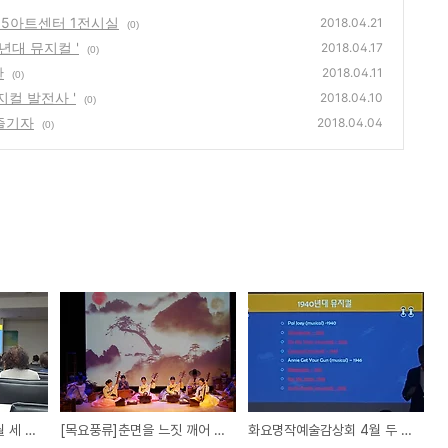
15아트센터 1전시실
2018.04.21
(0)
년대 뮤지컬 '
2018.04.17
(0)
관
2018.04.11
(0)
컬 발전사 '
2018.04.10
(0)
 즐기자
2018.04.04
(0)
화요명작예술감상회 4월 세 번째 이야기 '60년대 뮤지컬 '
[목요풍류]춘면을 느짓 깨어 12일 가곡전수관
화요명작예술감상회 4월 두 번째 이야기 '뮤지컬 발전사 '