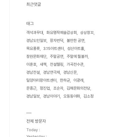
최근댓글
태그
객석과무대
화요명작예술감상회
상상창꼬
경남도민일보
장자번덕
볼만한 공연
목요풍류
3.15아트센터
성산아트홀
창원문화재단
주말공연
주말에 뭘볼까
이훈호
새책
전설텔링
가곡전수관
경남전설
경남연극제
경남신문
밀양아리랑아트센터
한하균
이광래
문종근
정진업
조순자
김해문화의전당
경남일보
경남이야기
오동동야화
김소정
전체 방문자
Today :
Yesterday :