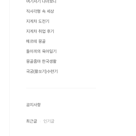
여기저기 다녀보니
직사각형 속 세상
지게차 도전기
지게차 취업 후기
헤르테 몽골
돌이끼의 육아일기
몽골줌마 한국생활
국궁(활쏘기)수련기
공지사항
최근글
인기글