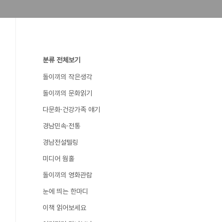
분류 전체보기
돌이끼의 작은생각
돌이끼의 문화읽기
다문화·건강가족 얘기
경남민속·전통
경남전설텔링
미디어 웜홀
돌이끼의 영화관람
눈에 띄는 한마디
이책 읽어보세요