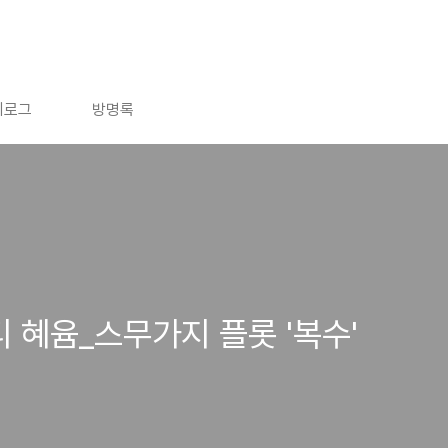
치로그
방명록
혜윰_스무가지 플롯 '복수'