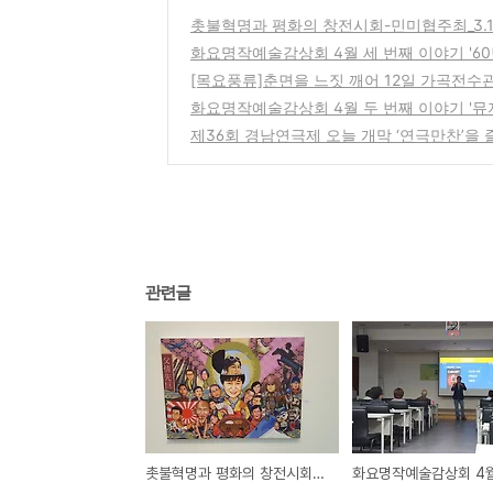
촛불혁명과 평화의 창전시회-민미협주최_3.
화요명작예술감상회 4월 세 번째 이야기 '60
[목요풍류]춘면을 느짓 깨어 12일 가곡전수
화요명작예술감상회 4월 두 번째 이야기 '뮤지
제36회 경남연극제 오늘 개막 ‘연극만찬’을
관련글
촛불혁명과 평화의 창전시회-민미협주최_3.15아트센터 1전시실