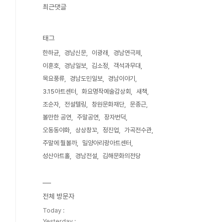
최근댓글
태그
한하균
경남신문
이광래
경남연극제
이훈호
경남일보
김소정
객석과무대
목요풍류
경남도민일보
경남이야기
3.15아트센터
화요명작예술감상회
새책
조순자
전설텔링
창원문화재단
문종근
볼만한 공연
주말공연
장자번덕
오동동야화
상상창꼬
정진업
가곡전수관
주말에 뭘볼까
밀양아리랑아트센터
성산아트홀
경남전설
김해문화의전당
전체 방문자
Today :
Yesterday :