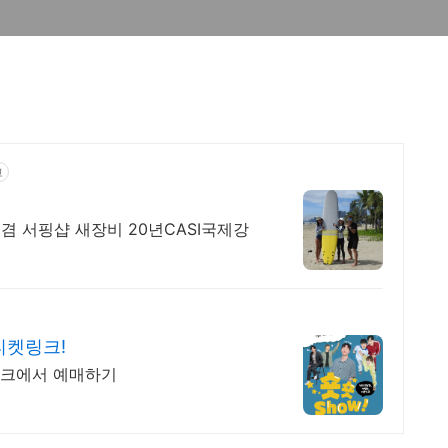
고
국제강
티켓링크!
켓링크에서 예매하기