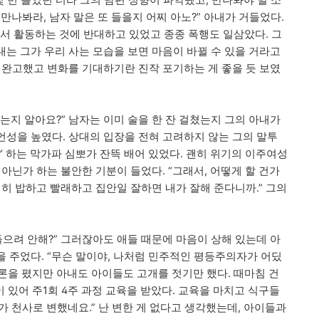
 몇 번 들었던 터라 그의 남편 성향이 파악됐고, 만나봐야 별 소
 만나봐라, 남자 말은 또 들을지 어찌 아노?” 아내가 거들었다.
에서 활동하는 것에 반대하고 있었고 종종 폭행도 일삼았다. 그
내는 그가 우리 사는 모습을 보면 마음이 바뀔 수 있을 거라고
 완고했고 변화를 기대하기란 진작 포기하는 게 좋을 듯 보였
었는지 알아요?” 남자는 이미 술을 한 잔 걸쳤는지 그의 아내가
성을 높였다. 상대의 입장을 전혀 고려하지 않는 그의 말투
?’ 하는 막가파 심뽀가 잔뜩 배어 있었다. 괜히 위기의 이주여성
아닌가 하는 불안한 기분이 들었다. “그래서, 어떻게 할 건가
얌전히 밥하고 빨래하고 집안일 잘하면 내가 잘해 준다니까.” 그의
 들으려 안해?” 그러잖아도 애들 때문에 마음이 상해 있는데 아
 주었다. “무슨 말이야, 나처럼 민주적인 평등주의자가 어딨
반론을 폈지만 아내도 아이들도 고개를 젓기만 했다. 때마침 건
 있어 주1회 4주 과정 교육을 받았다. 교육을 마치고 식구들
빠가 천사로 변했네요.” 난 변한 게 없다고 생각했는데, 아이들과