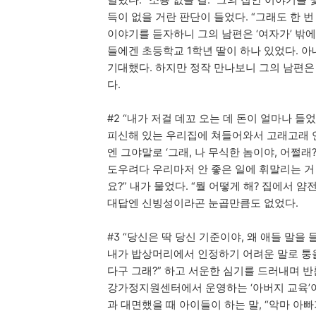
달렸다. “소용 없을 걸.” 그의 집안 이야기를
득이 없을 거란 판단이 들었다. “그래도 한 번
이야기를 듣자하니 그의 남편은 ‘여자가’ 밖
들에겐 초등학교 1학년 딸이 하나 있었다. 아
기대했다. 하지만 정작 만나보니 그의 남편은
다.
#2 “내가 저걸 데꼬 오는 데 돈이 얼마나 들
피신해 있는 우리집에 쳐들어와서 고래고래 언
엔 그야말로 ‘그래, 나 무식한 놈이야, 어쩔래
도우려다 우리마저 안 좋은 일에 휘말리는 거 
요?” 내가 물었다. “뭘 어떻게 해? 집에서 
대답엔 신빙성이라곤 눈곱만큼도 없었다.
#3 “당신은 딱 당신 기준이야, 왜 애들 말을
내가 밥상머리에서 인정하기 어려운 말로 퉁을
다구 그래?” 하고 서운한 심기를 드러내며 
강가정지원센터에서 운영하는 ‘아버지 교육’이
과 대면했을 때 아이들이 하는 말, “악마 아