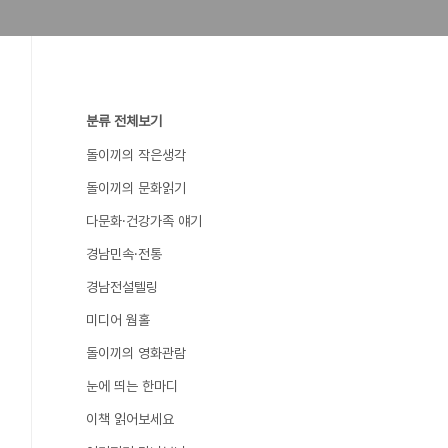
분류 전체보기
돌이끼의 작은생각
돌이끼의 문화읽기
다문화·건강가족 얘기
경남민속·전통
경남전설텔링
미디어 웜홀
돌이끼의 영화관람
눈에 띄는 한마디
이책 읽어보세요