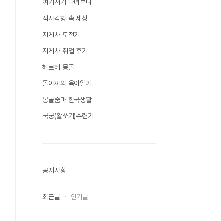
여기저기 다녀보니
직사각형 속 세상
지게차 도전기
지게차 취업 후기
헤르테 몽골
돌이끼의 육아일기
몽골줌마 한국생활
국궁(활쏘기)수련기
공지사항
최근글
인기글