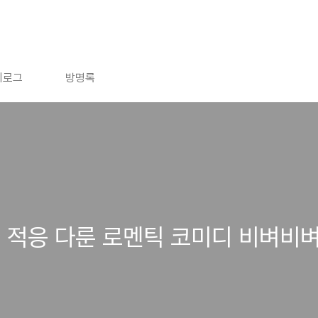
치로그
방명록
 적응 다룬 로멘틱 코미디 비벼비